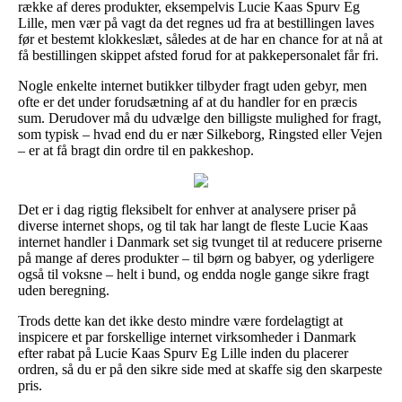
række af deres produkter, eksempelvis Lucie Kaas Spurv Eg
Lille, men vær på vagt da det regnes ud fra at bestillingen laves
før et bestemt klokkeslæt, således at de har en chance for at nå at
få bestillingen skippet afsted forud for at pakkepersonalet får fri.
Nogle enkelte internet butikker tilbyder fragt uden gebyr, men
ofte er det under forudsætning af at du handler for en præcis
sum. Derudover må du udvælge den billigste mulighed for fragt,
som typisk – hvad end du er nær Silkeborg, Ringsted eller Vejen
– er at få bragt din ordre til en pakkeshop.
Det er i dag rigtig fleksibelt for enhver at analysere priser på
diverse internet shops, og til tak har langt de fleste Lucie Kaas
internet handler i Danmark set sig tvunget til at reducere priserne
på mange af deres produkter – til børn og babyer, og yderligere
også til voksne – helt i bund, og endda nogle gange sikre fragt
uden beregning.
Trods dette kan det ikke desto mindre være fordelagtigt at
inspicere et par forskellige internet virksomheder i Danmark
efter rabat på Lucie Kaas Spurv Eg Lille inden du placerer
ordren, så du er på den sikre side med at skaffe sig den skarpeste
pris.