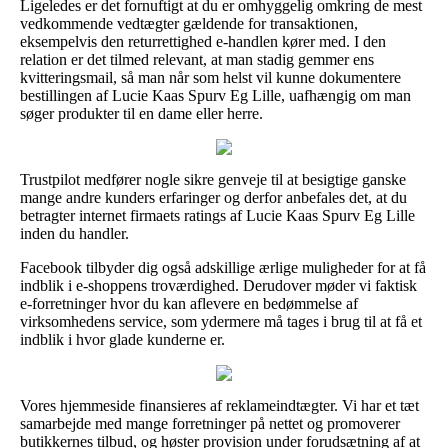
Ligeledes er det fornuftigt at du er omhyggelig omkring de mest
vedkommende vedtægter gældende for transaktionen,
eksempelvis den returrettighed e-handlen kører med. I den
relation er det tilmed relevant, at man stadig gemmer ens
kvitteringsmail, så man når som helst vil kunne dokumentere
bestillingen af Lucie Kaas Spurv Eg Lille, uafhængig om man
søger produkter til en dame eller herre.
Trustpilot medfører nogle sikre genveje til at besigtige ganske
mange andre kunders erfaringer og derfor anbefales det, at du
betragter internet firmaets ratings af Lucie Kaas Spurv Eg Lille
inden du handler.
Facebook tilbyder dig også adskillige ærlige muligheder for at få
indblik i e-shoppens troværdighed. Derudover møder vi faktisk
e-forretninger hvor du kan aflevere en bedømmelse af
virksomhedens service, som ydermere må tages i brug til at få et
indblik i hvor glade kunderne er.
Vores hjemmeside finansieres af reklameindtægter. Vi har et tæt
samarbejde med mange forretninger på nettet og promoverer
butikkernes tilbud, og høster provision under forudsætning af at