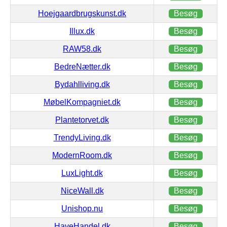
Hoejgaardbrugskunst.dk
Besøg
Illux.dk
Besøg
RAW58.dk
Besøg
BedreNætter.dk
Besøg
Bydahlliving.dk
Besøg
MøbelKompagniet.dk
Besøg
Plantetorvet.dk
Besøg
TrendyLiving.dk
Besøg
ModernRoom.dk
Besøg
LuxLight.dk
Besøg
NiceWall.dk
Besøg
Unishop.nu
Besøg
HaveHandel.dk
Besøg