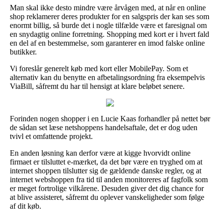
Man skal ikke desto mindre være årvågen med, at når en online
shop reklamerer deres produkter for en salgspris der kan ses som
enormt billig, så burde det i nogle tilfælde være et faresignal om
en snydagtig online forretning. Shopping med kort er i hvert fald
en del af en bestemmelse, som garanterer en imod falske online
butikker.
Vi foreslår generelt køb med kort eller MobilePay. Som et
alternativ kan du benytte en afbetalingsordning fra eksempelvis
ViaBill, såfremt du har til hensigt at klare beløbet senere.
Forinden nogen shopper i en Lucie Kaas forhandler på nettet bør
de sådan set læse netshoppens handelsaftale, det er dog uden
tvivl et omfattende projekt.
En anden løsning kan derfor være at kigge hvorvidt online
firmaet er tilsluttet e-mærket, da det bør være en tryghed om at
internet shoppen tilslutter sig de gældende danske regler, og at
internet webshoppen fra tid til anden monitoreres af fagfolk som
er meget fortrolige vilkårene. Desuden giver det dig chance for
at blive assisteret, såfremt du oplever vanskeligheder som følge
af dit køb.