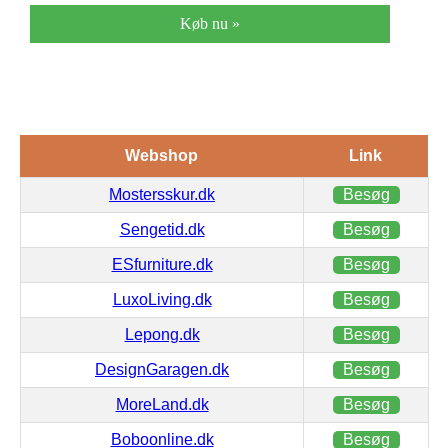
Køb nu »
Webshop
Link
Mostersskur.dk
Besøg
Sengetid.dk
Besøg
ESfurniture.dk
Besøg
LuxoLiving.dk
Besøg
Lepong.dk
Besøg
DesignGaragen.dk
Besøg
MoreLand.dk
Besøg
Boboonline.dk
Besøg