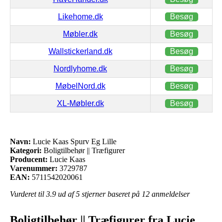
Likehome.dk
Besøg
Møbler.dk
Besøg
Wallstickerland.dk
Besøg
Nordlyhome.dk
Besøg
MøbelNord.dk
Besøg
XL-Møbler.dk
Besøg
Navn:
Lucie Kaas Spurv Eg Lille
Kategori:
Boligtilbehør || Træfigurer
Producent:
Lucie Kaas
Varenummer:
3729787
EAN:
5711542020061
Vurderet til
3.9
ud af 5 stjerner baseret på
12
anmeldelser
Boligtilbehør || Træfigurer fra Lucie