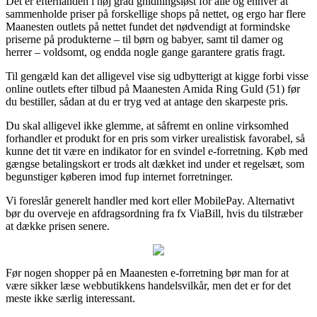
Det er efterhånden i høj grad gnidningsløst for alle og enhver at
sammenholde priser på forskellige shops på nettet, og ergo har flere
Maanesten outlets på nettet fundet det nødvendigt at formindske
priserne på produkterne – til børn og babyer, samt til damer og
herrer – voldsomt, og endda nogle gange garantere gratis fragt.
Til gengæld kan det alligevel vise sig udbytterigt at kigge forbi visse
online outlets efter tilbud på Maanesten Amida Ring Guld (51) før
du bestiller, sådan at du er tryg ved at antage den skarpeste pris.
Du skal alligevel ikke glemme, at såfremt en online virksomhed
forhandler et produkt for en pris som virker urealistisk favorabel, så
kunne det tit være en indikator for en svindel e-forretning. Køb med
gængse betalingskort er trods alt dækket ind under et regelsæt, som
begunstiger køberen imod fup internet forretninger.
Vi foreslår generelt handler med kort eller MobilePay. Alternativt
bør du overveje en afdragsordning fra fx ViaBill, hvis du tilstræber
at dække prisen senere.
Før nogen shopper på en Maanesten e-forretning bør man for at
være sikker læse webbutikkens handelsvilkår, men det er for det
meste ikke særlig interessant.