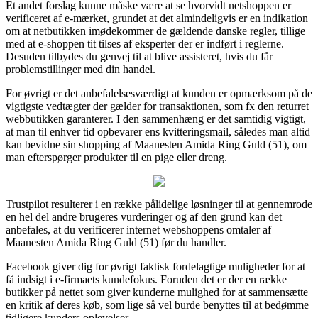
Et andet forslag kunne måske være at se hvorvidt netshoppen er
verificeret af e-mærket, grundet at det almindeligvis er en indikation
om at netbutikken imødekommer de gældende danske regler, tillige
med at e-shoppen tit tilses af eksperter der er indført i reglerne.
Desuden tilbydes du genvej til at blive assisteret, hvis du får
problemstillinger med din handel.
For øvrigt er det anbefalelsesværdigt at kunden er opmærksom på de
vigtigste vedtægter der gælder for transaktionen, som fx den returret
webbutikken garanterer. I den sammenhæng er det samtidig vigtigt,
at man til enhver tid opbevarer ens kvitteringsmail, således man altid
kan bevidne sin shopping af Maanesten Amida Ring Guld (51), om
man efterspørger produkter til en pige eller dreng.
Trustpilot resulterer i en række pålidelige løsninger til at gennemrode
en hel del andre brugeres vurderinger og af den grund kan det
anbefales, at du verificerer internet webshoppens omtaler af
Maanesten Amida Ring Guld (51) før du handler.
Facebook giver dig for øvrigt faktisk fordelagtige muligheder for at
få indsigt i e-firmaets kundefokus. Foruden det er der en række
butikker på nettet som giver kunderne mulighed for at sammensætte
en kritik af deres køb, som lige så vel burde benyttes til at bedømme
tidligere kunders oplevelser.