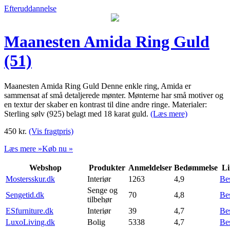
Efteruddannelse
Maanesten Amida Ring Guld
(51)
Maanesten Amida Ring Guld Denne enkle ring, Amida er
sammensat af små detaljerede mønter. Mønterne har små motiver og
en textur der skaber en kontrast til dine andre ringe. Materialer:
Sterling sølv (925) belagt med 18 karat guld.
(Læs mere)
450
kr.
(Vis fragtpris)
Læs mere »
Køb nu »
Webshop
Produkter
Anmeldelser
Bedømmelse
Li
Mostersskur.dk
Interiør
1263
4,9
Be
Senge og
Sengetid.dk
70
4,8
Be
tilbehør
ESfurniture.dk
Interiør
39
4,7
Be
LuxoLiving.dk
Bolig
5338
4,7
Be