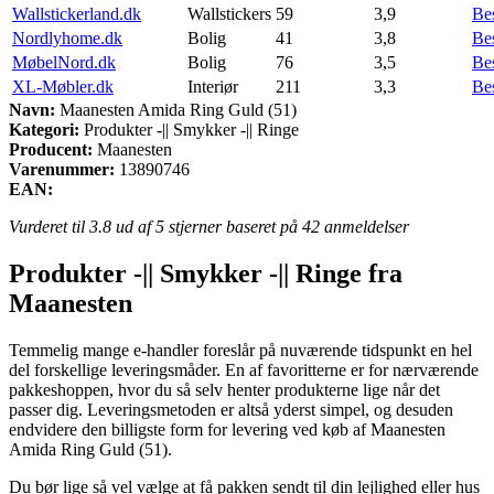
Wallstickerland.dk
Wallstickers
59
3,9
Be
Nordlyhome.dk
Bolig
41
3,8
Be
MøbelNord.dk
Bolig
76
3,5
Be
XL-Møbler.dk
Interiør
211
3,3
Be
Navn:
Maanesten Amida Ring Guld (51)
Kategori:
Produkter -|| Smykker -|| Ringe
Producent:
Maanesten
Varenummer:
13890746
EAN:
Vurderet til
3.8
ud af 5 stjerner baseret på
42
anmeldelser
Produkter -|| Smykker -|| Ringe fra
Maanesten
Temmelig mange e-handler foreslår på nuværende tidspunkt en hel
del forskellige leveringsmåder. En af favoritterne er for nærværende
pakkeshoppen, hvor du så selv henter produkterne lige når det
passer dig. Leveringsmetoden er altså yderst simpel, og desuden
endvidere den billigste form for levering ved køb af Maanesten
Amida Ring Guld (51).
Du bør lige så vel vælge at få pakken sendt til din lejlighed eller hus