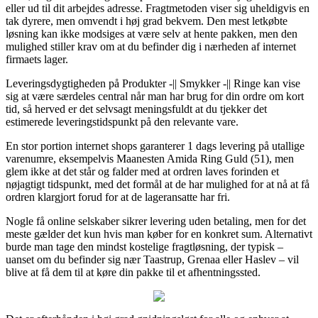
eller ud til dit arbejdes adresse. Fragtmetoden viser sig uheldigvis en
tak dyrere, men omvendt i høj grad bekvem. Den mest letkøbte
løsning kan ikke modsiges at være selv at hente pakken, men den
mulighed stiller krav om at du befinder dig i nærheden af internet
firmaets lager.
Leveringsdygtigheden på Produkter -|| Smykker -|| Ringe kan vise
sig at være særdeles central når man har brug for din ordre om kort
tid, så herved er det selvsagt meningsfuldt at du tjekker det
estimerede leveringstidspunkt på den relevante vare.
En stor portion internet shops garanterer 1 dags levering på utallige
varenumre, eksempelvis Maanesten Amida Ring Guld (51), men
glem ikke at det står og falder med at ordren laves forinden et
nøjagtigt tidspunkt, med det formål at de har mulighed for at nå at få
ordren klargjort forud for at de lageransatte har fri.
Nogle få online selskaber sikrer levering uden betaling, men for det
meste gælder det kun hvis man køber for en konkret sum. Alternativt
burde man tage den mindst kostelige fragtløsning, der typisk –
uanset om du befinder sig nær Taastrup, Grenaa eller Haslev – vil
blive at få dem til at køre din pakke til et afhentningssted.