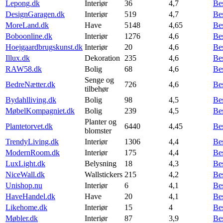
Lepong.dk
Interiør
36
4,7
Be
DesignGaragen.dk
Interiør
519
4,7
Be
MoreLand.dk
Have
5148
4,65
Be
Boboonline.dk
Interiør
1276
4,6
Be
Hoejgaardbrugskunst.dk
Interiør
20
4,6
Be
Illux.dk
Dekoration
235
4,6
Be
RAW58.dk
Bolig
68
4,6
Be
Senge og
BedreNætter.dk
726
4,6
Be
tilbehør
Bydahlliving.dk
Bolig
98
4,5
Be
MøbelKompagniet.dk
Bolig
239
4,5
Be
Planter og
Plantetorvet.dk
6440
4,45
Be
blomster
TrendyLiving.dk
Interiør
1306
4,4
Be
ModernRoom.dk
Interiør
175
4,4
Be
LuxLight.dk
Belysning
18
4,3
Be
NiceWall.dk
Wallstickers
215
4,2
Be
Unishop.nu
Interiør
6
4,1
Be
HaveHandel.dk
Have
20
4,1
Be
Likehome.dk
Interiør
15
4
Be
Møbler.dk
Interiør
87
3,9
Be