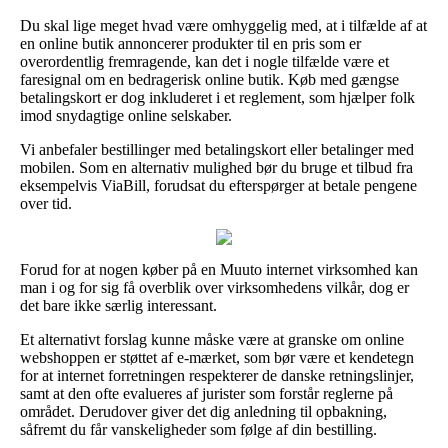
Du skal lige meget hvad være omhyggelig med, at i tilfælde af at
en online butik annoncerer produkter til en pris som er
overordentlig fremragende, kan det i nogle tilfælde være et
faresignal om en bedragerisk online butik. Køb med gængse
betalingskort er dog inkluderet i et reglement, som hjælper folk
imod snydagtige online selskaber.
Vi anbefaler bestillinger med betalingskort eller betalinger med
mobilen. Som en alternativ mulighed bør du bruge et tilbud fra
eksempelvis ViaBill, forudsat du efterspørger at betale pengene
over tid.
Forud for at nogen køber på en Muuto internet virksomhed kan
man i og for sig få overblik over virksomhedens vilkår, dog er
det bare ikke særlig interessant.
Et alternativt forslag kunne måske være at granske om online
webshoppen er støttet af e-mærket, som bør være et kendetegn
for at internet forretningen respekterer de danske retningslinjer,
samt at den ofte evalueres af jurister som forstår reglerne på
området. Derudover giver det dig anledning til opbakning,
såfremt du får vanskeligheder som følge af din bestilling.