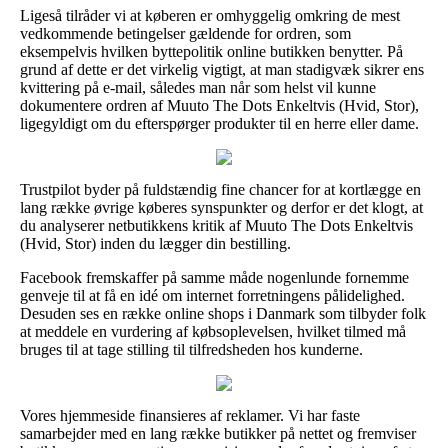
Ligeså tilråder vi at køberen er omhyggelig omkring de mest
vedkommende betingelser gældende for ordren, som
eksempelvis hvilken byttepolitik online butikken benytter. På
grund af dette er det virkelig vigtigt, at man stadigvæk sikrer ens
kvittering på e-mail, således man når som helst vil kunne
dokumentere ordren af Muuto The Dots Enkeltvis (Hvid, Stor),
ligegyldigt om du efterspørger produkter til en herre eller dame.
Trustpilot byder på fuldstændig fine chancer for at kortlægge en
lang række øvrige køberes synspunkter og derfor er det klogt, at
du analyserer netbutikkens kritik af Muuto The Dots Enkeltvis
(Hvid, Stor) inden du lægger din bestilling.
Facebook fremskaffer på samme måde nogenlunde fornemme
genveje til at få en idé om internet forretningens pålidelighed.
Desuden ses en række online shops i Danmark som tilbyder folk
at meddele en vurdering af købsoplevelsen, hvilket tilmed må
bruges til at tage stilling til tilfredsheden hos kunderne.
Vores hjemmeside finansieres af reklamer. Vi har faste
samarbejder med en lang række butikker på nettet og fremviser