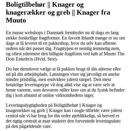
Boligtilbehør || Knager og
knagerækker og greb || Knager fra
Muuto
En masse webshops i Danmark frembyder nu til dags en lang
række forskellige fragtformer. En favorit iblandt mange er nu om
dage at få leveret til en pakkeshop, hvor du selv kan afhente
ordren når det passer dig. Fragttypen er nemlig temmelig nem,
og oftest ydermere den billigste fragtform ved køb af Muuto The
Dots Enkeltvis (Hvid, Stor).
Du bør derudover vælge at få pakken bragt til din adresse eller
ud på din arbejdsplads. Løsningen viser sig jævnligt en anelse
mindre prisbillig, men endvidere yderst simpel. Den mest
betalelige leveringstype vil dog altid vise sig at være selv at
hente varerne, som desværre stiller krav om at du fysisk befinder
dig i kort afstand af online virksomhedens lager.
Leveringsdygtigheden på Boligtilbehør || Knager og
knagerækker og greb || Knager kan i nogle tilfælde være yderst
central når vi har brug for din ordre øjeblikkeligt, så herved er
det rigtig centralt at man studerer den forventede leveringsdato
på den pågældende vare.