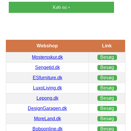
Køb nu »
Webshop
Link
Mostersskur.dk
Besøg
Sengetid.dk
Besøg
ESfurniture.dk
Besøg
LuxoLiving.dk
Besøg
Lepong.dk
Besøg
DesignGaragen.dk
Besøg
MoreLand.dk
Besøg
Boboonline.dk
Besøg