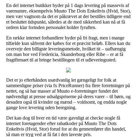
En del internet butikker byder på 1 dags levering på massevis af
varenumre, eksempelvis Muuto The Dots Enkeltvis (Hvid, Stor),
men vær vagtsom da det er påkrævet at der bestilles tidligere end
et besluttet tidspunkt, således at de med sikkerhed kan nå at få
ordren klar forinden personalet holder fyraften.
En række internet forhandlere byder på fri fragt, men i mange
tilfælde kun såfremt der købes for et præcist beløb. Ellers kan du
overveje den billigste leveringsmetode, hvilket tit – uafhængig
om man bor ved Fredericia, Skanderborg eller Ribe – er at få
fragtfirmaet til at bringe bestillingen til et udleveringssted.
Det er jo efterhånden usædvanlig let gængeligt for folk at
sammenligne priser (via fx PriceRunner) fra flere forretninger på
nettet, og så har masser af Muuto e-forretninger fundet det
nødvendigt at presse udsalgspriserne på deres varer – til børn, og
desuden også til kvinder og mænd – voldsomt, og endda nogle
gange love levering uden beregning.
Det kan dog til hver en tid være gavnligt at checke nogle få
internet foretagender efter rabatkoder på Muuto The Dots
Enkeltvis (Hvid, Stor) forud for at du gennemfører din handel,
så man er tryg ved at få fat i den laveste pris.