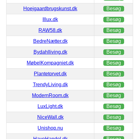
Hoejgaardbrugskunst.dk
Besøg
Illux.dk
Besøg
RAW58.dk
Besøg
BedreNætter.dk
Besøg
Bydahlliving.dk
Besøg
MøbelKompagniet.dk
Besøg
Plantetorvet.dk
Besøg
TrendyLiving.dk
Besøg
ModernRoom.dk
Besøg
LuxLight.dk
Besøg
NiceWall.dk
Besøg
Unishop.nu
Besøg
HaveHandel.dk
Besøg