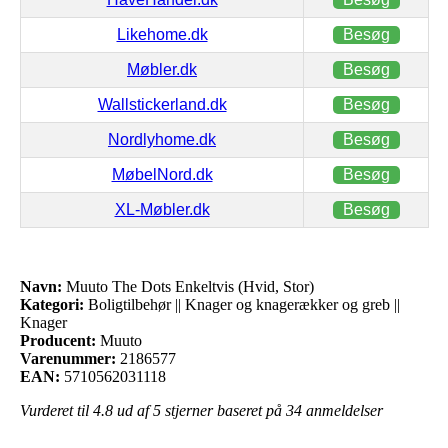
Likehome.dk
Besøg
Møbler.dk
Besøg
Wallstickerland.dk
Besøg
Nordlyhome.dk
Besøg
MøbelNord.dk
Besøg
XL-Møbler.dk
Besøg
Navn:
Muuto The Dots Enkeltvis (Hvid, Stor)
Kategori:
Boligtilbehør || Knager og knagerækker og greb ||
Knager
Producent:
Muuto
Varenummer:
2186577
EAN:
5710562031118
Vurderet til
4.8
ud af 5 stjerner baseret på
34
anmeldelser