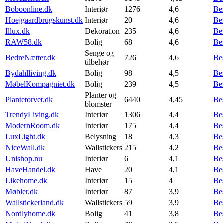
Boboonline.dk
Interiør
1276
4,6
Be
Hoejgaardbrugskunst.dk
Interiør
20
4,6
Be
Illux.dk
Dekoration
235
4,6
Be
RAW58.dk
Bolig
68
4,6
Be
Senge og
BedreNætter.dk
726
4,6
Be
tilbehør
Bydahlliving.dk
Bolig
98
4,5
Be
MøbelKompagniet.dk
Bolig
239
4,5
Be
Planter og
Plantetorvet.dk
6440
4,45
Be
blomster
TrendyLiving.dk
Interiør
1306
4,4
Be
ModernRoom.dk
Interiør
175
4,4
Be
LuxLight.dk
Belysning
18
4,3
Be
NiceWall.dk
Wallstickers
215
4,2
Be
Unishop.nu
Interiør
6
4,1
Be
HaveHandel.dk
Have
20
4,1
Be
Likehome.dk
Interiør
15
4
Be
Møbler.dk
Interiør
87
3,9
Be
Wallstickerland.dk
Wallstickers
59
3,9
Be
Nordlyhome.dk
Bolig
41
3,8
Be