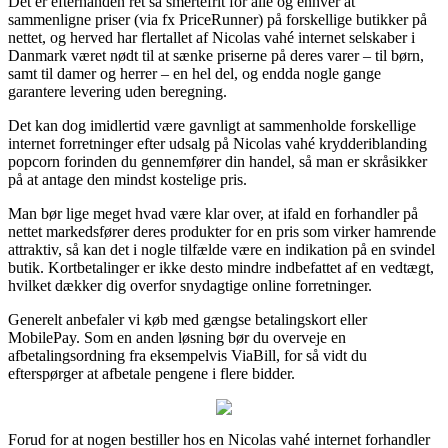
Det er efterhånden ret så smertefrit for alle og enhver at
sammenligne priser (via fx PriceRunner) på forskellige butikker på
nettet, og herved har flertallet af Nicolas vahé internet selskaber i
Danmark været nødt til at sænke priserne på deres varer – til børn,
samt til damer og herrer – en hel del, og endda nogle gange
garantere levering uden beregning.
Det kan dog imidlertid være gavnligt at sammenholde forskellige
internet forretninger efter udsalg på Nicolas vahé krydderiblanding
popcorn forinden du gennemfører din handel, så man er skråsikker
på at antage den mindst kostelige pris.
Man bør lige meget hvad være klar over, at ifald en forhandler på
nettet markedsfører deres produkter for en pris som virker hamrende
attraktiv, så kan det i nogle tilfælde være en indikation på en svindel
butik. Kortbetalinger er ikke desto mindre indbefattet af en vedtægt,
hvilket dækker dig overfor snydagtige online forretninger.
Generelt anbefaler vi køb med gængse betalingskort eller
MobilePay. Som en anden løsning bør du overveje en
afbetalingsordning fra eksempelvis ViaBill, for så vidt du
efterspørger at afbetale pengene i flere bidder.
Forud for at nogen bestiller hos en Nicolas vahé internet forhandler