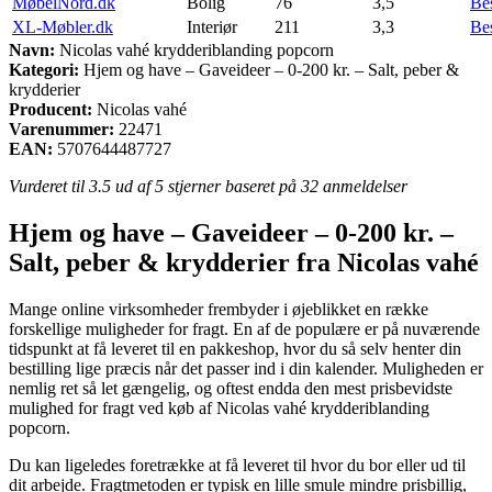
MøbelNord.dk
Bolig
76
3,5
Be
XL-Møbler.dk
Interiør
211
3,3
Be
Navn:
Nicolas vahé krydderiblanding popcorn
Kategori:
Hjem og have – Gaveideer – 0-200 kr. – Salt, peber &
krydderier
Producent:
Nicolas vahé
Varenummer:
22471
EAN:
5707644487727
Vurderet til
3.5
ud af 5 stjerner baseret på
32
anmeldelser
Hjem og have – Gaveideer – 0-200 kr. –
Salt, peber & krydderier fra Nicolas vahé
Mange online virksomheder frembyder i øjeblikket en række
forskellige muligheder for fragt. En af de populære er på nuværende
tidspunkt at få leveret til en pakkeshop, hvor du så selv henter din
bestilling lige præcis når det passer ind i din kalender. Muligheden er
nemlig ret så let gængelig, og oftest endda den mest prisbevidste
mulighed for fragt ved køb af Nicolas vahé krydderiblanding
popcorn.
Du kan ligeledes foretrække at få leveret til hvor du bor eller ud til
dit arbejde. Fragtmetoden er typisk en lille smule mindre prisbillig,