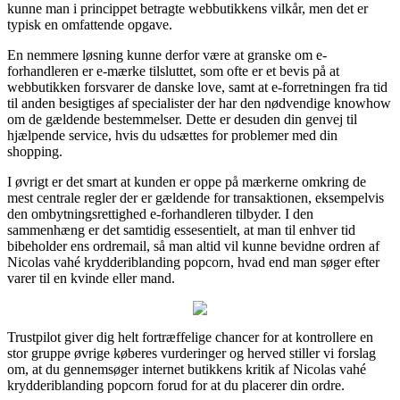
kunne man i princippet betragte webbutikkens vilkår, men det er
typisk en omfattende opgave.
En nemmere løsning kunne derfor være at granske om e-
forhandleren er e-mærke tilsluttet, som ofte er et bevis på at
webbutikken forsvarer de danske love, samt at e-forretningen fra tid
til anden besigtiges af specialister der har den nødvendige knowhow
om de gældende bestemmelser. Dette er desuden din genvej til
hjælpende service, hvis du udsættes for problemer med din
shopping.
I øvrigt er det smart at kunden er oppe på mærkerne omkring de
mest centrale regler der er gældende for transaktionen, eksempelvis
den ombytningsrettighed e-forhandleren tilbyder. I den
sammenhæng er det samtidig essesentielt, at man til enhver tid
bibeholder ens ordremail, så man altid vil kunne bevidne ordren af
Nicolas vahé krydderiblanding popcorn, hvad end man søger efter
varer til en kvinde eller mand.
Trustpilot giver dig helt fortræffelige chancer for at kontrollere en
stor gruppe øvrige køberes vurderinger og herved stiller vi forslag
om, at du gennemsøger internet butikkens kritik af Nicolas vahé
krydderiblanding popcorn forud for at du placerer din ordre.