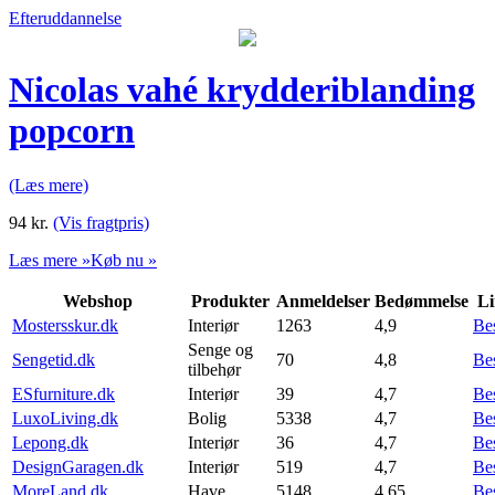
Efteruddannelse
Nicolas vahé krydderiblanding
popcorn
(Læs mere)
94
kr.
(Vis fragtpris)
Læs mere »
Køb nu »
Webshop
Produkter
Anmeldelser
Bedømmelse
Li
Mostersskur.dk
Interiør
1263
4,9
Be
Senge og
Sengetid.dk
70
4,8
Be
tilbehør
ESfurniture.dk
Interiør
39
4,7
Be
LuxoLiving.dk
Bolig
5338
4,7
Be
Lepong.dk
Interiør
36
4,7
Be
DesignGaragen.dk
Interiør
519
4,7
Be
MoreLand.dk
Have
5148
4,65
Be