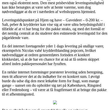
men også ekstremt nem. Den mest prisbevidste leveringsmulighed
kan ikke benægtes at være selv at hente varerne, som dog
nødvendiggør at du er i nærheden af webshoppens hjemsted.
Leveringstidspunktet på Hjem og have – Gaveideer – 0-200 kr. –
Salt, peber & krydderier kan vise sig at være ultra betydningsfuld i
tilfælde af at vi har brug for din pakke straks, og med det formål er
det nemlig centralt at du studerer den estimerede leveringstid for den
pågældende vare.
En del internet foretagender yder 1 dags levering på utallige varer,
eksempelvis Nicolas vahé krydderiblanding popcorn, hvilket
nødvendiggør at ordren gennemføres forinden et konkret
klokkeslæt, så at de har en chance for at nå at få ordren skippet
afsted inden pakkepersonalet har fyraften.
En række internet forretninger præsterer levering uden beregning,
men tit afkræver det at du indkøber for en konkret sum. I øvrigt
burde du udse dig den mest letkøbte form for fragt, som mange
gange – uanset om du opholder sig tæt på København, Ringsted
eller Fredensborg – vil være at få fragtfirmaet til at bringe din pakke
til et afhentningssted.