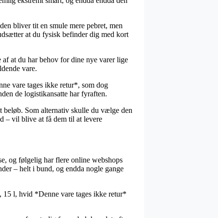
r nemlig ekstremt smart, og endda endda den
heden bliver tit en smule mere pebret, men
dsætter at du fysisk befinder dig med kort
 af at du har behov for dine nye varer lige
ldende vare.
enne vare tages ikke retur*, som dog
nden de logistikansatte har fyraften.
t beløb. Som alternativ skulle du vælge den
 vil blive at få dem til at levere
e, og følgelig har flere online webshops
vinder – helt i bund, og endda nogle gange
 15 l, hvid *Denne vare tages ikke retur*