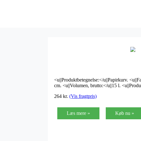
<u||Produktbetegnelse:</u||Papirkurv. <u||Fa
cm. <u||Volumen, brutto:</u||15 l. <u||Prod
264
kr.
(Vis fragtpris)
Læs mere »
Køb nu »