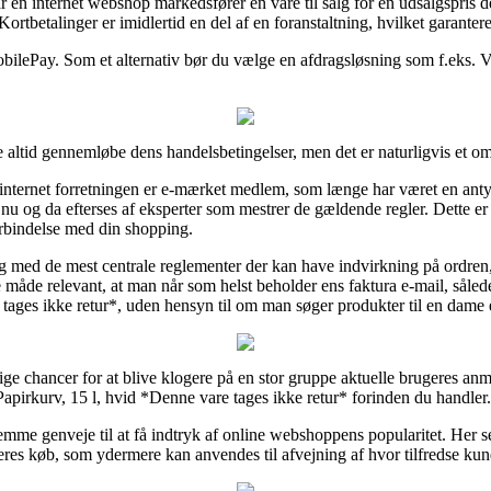
en internet webshop markedsfører en vare til salg for en udsalgspris der
Kortbetalinger er imidlertid en del af en foranstaltning, hvilket garante
obilePay. Som et alternativ bør du vælge en afdragsløsning som f.eks. Vi
altid gennemløbe dens handelsbetingelser, men det er naturligvis et om
dt internet forretningen er e-mærket medlem, som længe har været en an
en nu og da efterses af eksperter som mestrer de gældende regler. Dette e
forbindelse med din shopping.
ig med de mest centrale reglementer der kan have indvirkning på ordren, 
 måde relevant, at man når som helst beholder ens faktura e-mail, såled
tages ikke retur*, uden hensyn til om man søger produkter til en dame e
ge chancer for at blive klogere på en stor gruppe aktuelle brugeres anme
f Papirkurv, 15 l, hvid *Denne vare tages ikke retur* forinden du handler.
mme genveje til at få indtryk af online webshoppens popularitet. Her
eres køb, som ydermere kan anvendes til afvejning af hvor tilfredse kun