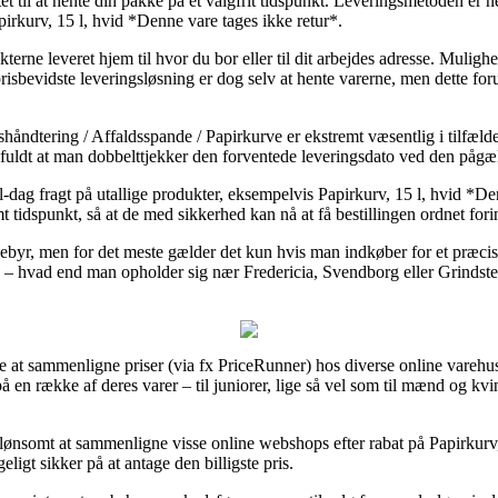
itet til at hente din pakke på et valgfrit tidspunkt. Leveringsmetoden e
irkurv, 15 l, hvid *Denne vare tages ikke retur*.
kterne leveret hjem til hvor du bor eller til dit arbejdes adresse. Mulig
bevidste leveringsløsning er dog selv at hente varerne, men dette foru
åndtering / Affaldsspande / Papirkurve er ekstremt væsentlig i tilfælde
sfuldt at man dobbelttjekker den forventede leveringsdato ved den pågæ
l-dag fragt på utallige produkter, eksempelvis Papirkurv, 15 l, hvid *D
emt tidspunkt, så at de med sikkerhed kan nå at få bestillingen ordnet fori
ebyr, men for det meste gælder det kun hvis man indkøber for et præcis
e – hvad end man opholder sig nær Fredericia, Svendborg eller Grindsted –
 at sammenligne priser (via fx PriceRunner) hos diverse online varehus
på en række af deres varer – til juniorer, lige så vel som til mænd og k
lønsomt at sammenligne visse online webshops efter rabat på Papirkurv,
ligt sikker på at antage den billigste pris.