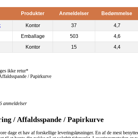
Produkter
Anmeldelser
Bedømmelse
k
Kontor
37
4,7
Emballage
503
4,6
Kontor
15
4,4
ges ikke retur*
Affaldsspande / Papirkurve
6
anmeldelser
ing / Affaldsspande / Papirkurve
ore dage et hav af forskellige leveringsløsninger. En af de mest benytt