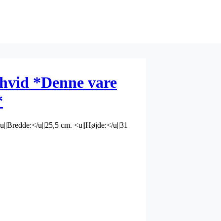
 hvid *Denne vare
*
<u||Bredde:</u||25,5 cm. <u||Højde:</u||31