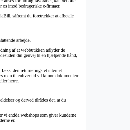
 anses for utrolig favorabel, kan det ofte
rer os imod bedrageriske e-firmaer.
aBill, såfremt du foretrækker at afbetale
fattende arbejde.
tydning af at webbutikken adlyder de
r desuden din genvej til en hjælpende hånd,
f.eks. den returneringsret internet
es man til enhver tid vil kunne dokumentere
ller herre.
ldelser og derved tilrådes det, at du
 ser vi endda webshops som giver kunderne
derne er.