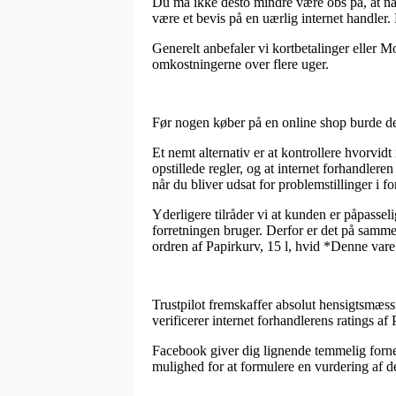
Du må ikke desto mindre være obs på, at når 
være et bevis på en uærlig internet handler. 
Generelt anbefaler vi kortbetalinger eller M
omkostningerne over flere uger.
Før nogen køber på en online shop burde de 
Et nemt alternativ er at kontrollere hvorvi
opstillede regler, og at internet forhandler
når du bliver udsat for problemstillinger i 
Yderligere tilråder vi at kunden er påpassel
forretningen bruger. Derfor er det på samme
ordren af Papirkurv, 15 l, hvid *Denne vare 
Trustpilot fremskaffer absolut hensigtsmæssi
verificerer internet forhandlerens ratings a
Facebook giver dig lignende temmelig forne
mulighed for at formulere en vurdering af d