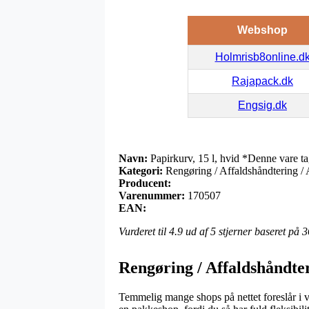
Webshop
Holmrisb8online.d
Rajapack.dk
Engsig.dk
Navn:
Papirkurv, 15 l, hvid *Denne vare ta
Kategori:
Rengøring / Affaldshåndtering / 
Producent:
Varenummer:
170507
EAN:
Vurderet til
4.9
ud af 5 stjerner baseret på
3
Rengøring / Affaldshåndter
Temmelig mange shops på nettet foreslår i v