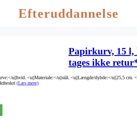
Efteruddannelse
Papirkurv, 15 l,
tages ikke retur
rve:</u||hvid. <u||Materiale:</u||stål. <u||Længde/dybde:</u||25,5 cm. 
uktbeskri
(Læs mere)