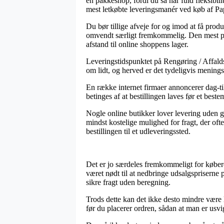
en pakkeshop, fordi du så har fuld fleksibil
mest letkøbte leveringsmanér ved køb af Pap
Du bør tillige afveje for og imod at få produ
omvendt særligt fremkommelig. Den mest pris
afstand til online shoppens lager.
Leveringstidspunktet på Rengøring / Affaldsh
om lidt, og herved er det tydeligvis mening
En række internet firmaer annoncerer dag-ti
betinges af at bestillingen laves før et best
Nogle online butikker lover levering uden g
mindst kostelige mulighed for fragt, der oft
bestillingen til et udleveringssted.
Det er jo særdeles fremkommeligt for købere
været nødt til at nedbringe udsalgspriserne 
sikre fragt uden beregning.
Trods dette kan det ikke desto mindre være 
før du placerer ordren, sådan at man er usvige