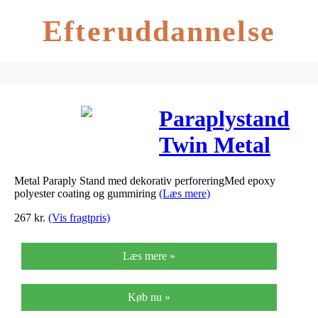
Efteruddannelse
Paraplystand
Twin Metal
sølv 28,5L
Metal Paraply Stand med dekorativ perforeringMed epoxy
Ø:27xH:59cm
polyester coating og gummiring
(Læs mere)
267
kr.
(Vis fragtpris)
Læs mere »
Køb nu »