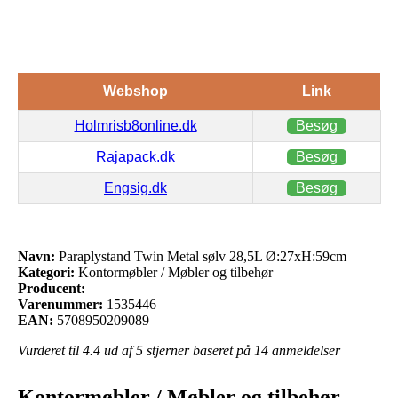
Webshop
Link
Holmrisb8online.dk
Besøg
Rajapack.dk
Besøg
Engsig.dk
Besøg
Navn:
Paraplystand Twin Metal sølv 28,5L Ø:27xH:59cm
Kategori:
Kontormøbler / Møbler og tilbehør
Producent:
Varenummer:
1535446
EAN:
5708950209089
Vurderet til
4.4
ud af 5 stjerner baseret på
14
anmeldelser
Kontormøbler / Møbler og tilbehør