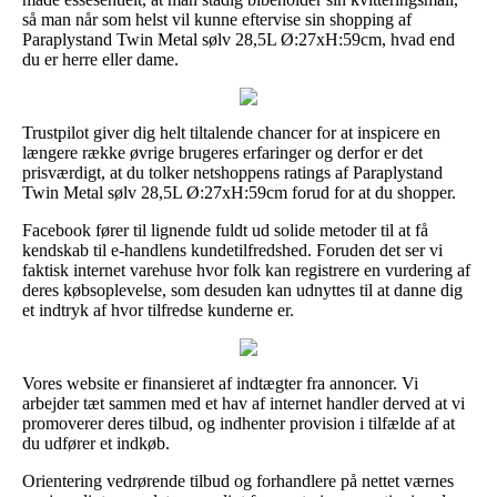
så man når som helst vil kunne eftervise sin shopping af
Paraplystand Twin Metal sølv 28,5L Ø:27xH:59cm, hvad end
du er herre eller dame.
Trustpilot giver dig helt tiltalende chancer for at inspicere en
længere række øvrige brugeres erfaringer og derfor er det
prisværdigt, at du tolker netshoppens ratings af Paraplystand
Twin Metal sølv 28,5L Ø:27xH:59cm forud for at du shopper.
Facebook fører til lignende fuldt ud solide metoder til at få
kendskab til e-handlens kundetilfredshed. Foruden det ser vi
faktisk internet varehuse hvor folk kan registrere en vurdering af
deres købsoplevelse, som desuden kan udnyttes til at danne dig
et indtryk af hvor tilfredse kunderne er.
Vores website er finansieret af indtægter fra annoncer. Vi
arbejder tæt sammen med et hav af internet handler derved at vi
promoverer deres tilbud, og indhenter provision i tilfælde af at
du udfører et indkøb.
Orientering vedrørende tilbud og forhandlere på nettet værnes