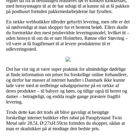
regnet ud fra at bestillingen realiseres før et konkret klokkeslæt,
med hensynstagen til at de har udsigt til at kunne nå at få pakken
på posthuset forinden pakkemedarbejderne har fyraften.
En række webbutikker tilbyder gebyrfri levering, men ofte er det
så nødvendigt at man shopper for et bestemt beløb. Ellers skulle
du foretrække den mest prisbevidste leveringsmodel, hvilket tit –
uden hensyn til om du er nær Holstebro, Rønne eller Støvring –
vil være at få fragtfirmaet til at levere produkterne til et
udleveringssted.
Det har vist sig at være super praktisk for almindelige dødelige
at finde information om priser fra forskellige online forhandlere,
og derfor har masser af internet handler i Danmark ikke kunne
lade være med at nedbringe udsalgspriserne på en række af
deres produkter – til babyer og børn, og tillige også til herrer og
damer – betragteligt, og endda nogle gange præstere fragtfri
levering.
Trods dette kan det trods alt blive gavnligt at besigtige
forskellige internet butikker efter rabat på Paraplystand Twin
Metal sølv 28,5L Ø:27xH:59cm forinden du shopper, sådan at
man er skudsikker på at modtage den bedste pris.