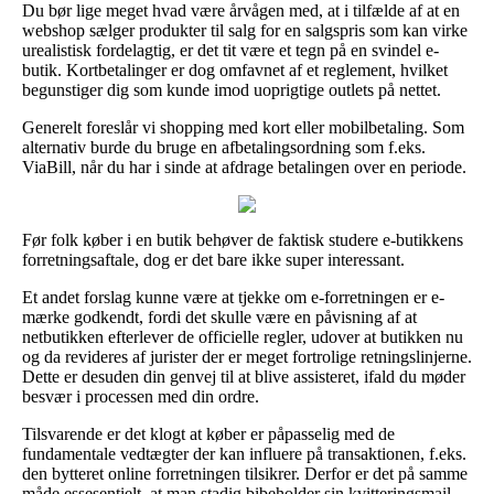
Du bør lige meget hvad være årvågen med, at i tilfælde af at en
webshop sælger produkter til salg for en salgspris som kan virke
urealistisk fordelagtig, er det tit være et tegn på en svindel e-
butik. Kortbetalinger er dog omfavnet af et reglement, hvilket
begunstiger dig som kunde imod uoprigtige outlets på nettet.
Generelt foreslår vi shopping med kort eller mobilbetaling. Som
alternativ burde du bruge en afbetalingsordning som f.eks.
ViaBill, når du har i sinde at afdrage betalingen over en periode.
Før folk køber i en butik behøver de faktisk studere e-butikkens
forretningsaftale, dog er det bare ikke super interessant.
Et andet forslag kunne være at tjekke om e-forretningen er e-
mærke godkendt, fordi det skulle være en påvisning af at
netbutikken efterlever de officielle regler, udover at butikken nu
og da revideres af jurister der er meget fortrolige retningslinjerne.
Dette er desuden din genvej til at blive assisteret, ifald du møder
besvær i processen med din ordre.
Tilsvarende er det klogt at køber er påpasselig med de
fundamentale vedtægter der kan influere på transaktionen, f.eks.
den bytteret online forretningen tilsikrer. Derfor er det på samme
måde essesentielt, at man stadig bibeholder sin kvitteringsmail,