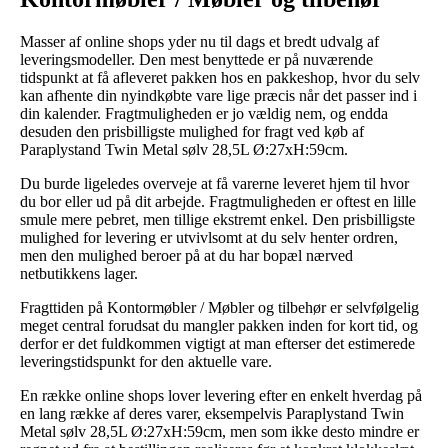
Masser af online shops yder nu til dags et bredt udvalg af
leveringsmodeller. Den mest benyttede er på nuværende
tidspunkt at få afleveret pakken hos en pakkeshop, hvor du selv
kan afhente din nyindkøbte vare lige præcis når det passer ind i
din kalender. Fragtmuligheden er jo vældig nem, og endda
desuden den prisbilligste mulighed for fragt ved køb af
Paraplystand Twin Metal sølv 28,5L Ø:27xH:59cm.
Du burde ligeledes overveje at få varerne leveret hjem til hvor
du bor eller ud på dit arbejde. Fragtmuligheden er oftest en lille
smule mere pebret, men tillige ekstremt enkel. Den prisbilligste
mulighed for levering er utvivlsomt at du selv henter ordren,
men den mulighed beroer på at du har bopæl nærved
netbutikkens lager.
Fragttiden på Kontormøbler / Møbler og tilbehør er selvfølgelig
meget central forudsat du mangler pakken inden for kort tid, og
derfor er det fuldkommen vigtigt at man efterser det estimerede
leveringstidspunkt for den aktuelle vare.
En række online shops lover levering efter en enkelt hverdag på
en lang række af deres varer, eksempelvis Paraplystand Twin
Metal sølv 28,5L Ø:27xH:59cm, men som ikke desto mindre er