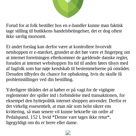
Forud for at folk bestiller hos en e-handler kunne man faktisk
tage stilling til butikkens handelsbetingelser, det er dog oftest
ikke særlig morsomt.
Et andet forslag kan derfor være at kontrollere hvorvidt
netshoppen er e-mærket, grundet at det bør være et fingerpeg om
at internet forretningen efterkommer de gældende danske regler,
foruden at internet webshoppen fra tid til anden føres tilsyn med
af fagfolk som har nøje kendskab til bestemmelserne på området.
Desuden tilbydes du chance for opbakning, hvis du skulle få
problemstillinger ved din bestilling.
Yderligere tilrådes det at køber er på vagt for de vigtigste
reglementer der spiller ind i forbindelse med transaktionen, for
eksempel den byttepolitik internet shoppen anvender. Derfor er
det virkelig essesentielt, at man når som helst sikrer ens
kvittering, så man senere vil kunne bekræfte sin ordre af
Pedalspand, 152 l, hvid *Denne vare tages ikke retur*,
ligegyldigt om du er herre eller dame.