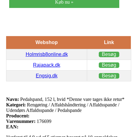
Køb nu »
Webshop
Link
Holmrisb8online.dk
Besøg
Rajapack.dk
Besøg
Engsig.dk
Besøg
Navn:
Pedalspand, 152 l, hvid *Denne vare tages ikke retur*
Kategori:
Rengøring / Affaldshåndtering / Affaldsspande /
Udendørs Affaldsspande / Pedalspande
Producent:
Varenummer:
176699
EAN: