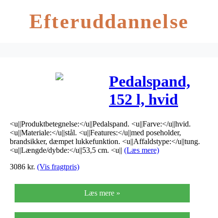
Efteruddannelse
Pedalspand,
152 l, hvid
*Denne vare
<u||Produktbetegnelse:</u||Pedalspand. <u||Farve:</u||hvid.
tages ikke
<u||Materiale:</u||stål. <u||Features:</u||med poseholder,
brandsikker, dæmpet lukkefunktion. <u||Affaldstype:</u||tung.
retur*
<u||Længde/dybde:</u||53,5 cm. <u||
(Læs mere)
3086
kr.
(Vis fragtpris)
Læs mere »