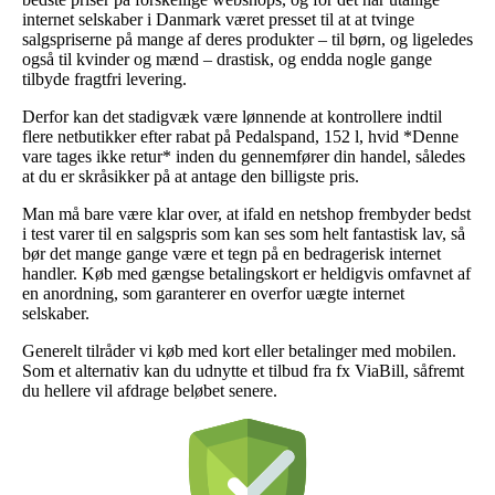
internet selskaber i Danmark været presset til at at tvinge
salgspriserne på mange af deres produkter – til børn, og ligeledes
også til kvinder og mænd – drastisk, og endda nogle gange
tilbyde fragtfri levering.
Derfor kan det stadigvæk være lønnende at kontrollere indtil
flere netbutikker efter rabat på Pedalspand, 152 l, hvid *Denne
vare tages ikke retur* inden du gennemfører din handel, således
at du er skråsikker på at antage den billigste pris.
Man må bare være klar over, at ifald en netshop frembyder bedst
i test varer til en salgspris som kan ses som helt fantastisk lav, så
bør det mange gange være et tegn på en bedragerisk internet
handler. Køb med gængse betalingskort er heldigvis omfavnet af
en anordning, som garanterer en overfor uægte internet
selskaber.
Generelt tilråder vi køb med kort eller betalinger med mobilen.
Som et alternativ kan du udnytte et tilbud fra fx ViaBill, såfremt
du hellere vil afdrage beløbet senere.