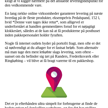
klogt at vi kigger nærmere på det anslåede leveringstidspunkt for
den vedkommende vare.
En lang række online virksomheder garanterer levering på næste
hverdag på de fleste produkter, eksempelvis Pedalspand, 152 l,
hvid *Denne vare tages ikke retur*, som alligevel er
underforstået at handlen gemmenføres forud for et nøjagtigt
klokkeslæt, således at de kan nå at få produkterne på posthuset
inden pakkepersonalet holder fyraften.
Nogle få internet outlets byder på portofri fragt, men ofte er det
så nødvendigt at du aftager for et fastsat beløb. Som alternativ
må man tage den mest letkøbte slags levering, som oftest –
uanset om du befinder sig tæt på Randers, Frederiksværk eller
Ringkøbing – vil blive at få bragt varerne til en pakkeshop.
Det er jo efterhånden ultra simpelt for forbrugerne at finde de
bedste priser på forskellige webshops, og for det har utallige