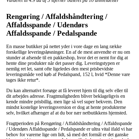
Vurderet til
4.9
ud af 5 stjerner baseret på
10
anmeldelser
Rengøring / Affaldshåndtering /
Affaldsspande / Udendørs
Affaldsspande / Pedalspande
En masse butikker på nettet yder i vore dage en lang række
forskellige leveringsløsninger. En af de mest anvendte er nu om
stunder at afsende til en pakkeshop, hvor det er nemt for dig at
hente dine produkter når det passer dig. Leveringstypen er
nemlig ret let, samt ofte ligeledes den mest prisbevidste
leveringsmåde ved køb af Pedalspand, 152 l, hvid *Denne vare
tages ikke retur*.
Du kan alternativt forsøge at få leveret hjem til dig selv eller til
dit arbejdes adresse. Fragtmuligheden bliver beklageligvis en
kende mindre prisbillig, men lige så vel super bekvem. Den
mindst kostelige leveringsversion er dog at hente produkterne
selv, hvilket afhænger af at du bor nær netbutikkens hjemsted.
Fragtperioden på Rengøring / Affaldshåndtering / Affaldsspande
/ Udendørs Affaldsspande / Pedalspande er ultra vital ifald vi har
behov for varerne lige om lidt, så med det formål er det ganske