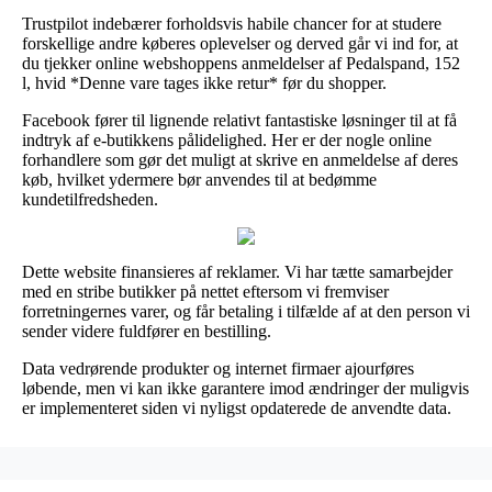
Trustpilot indebærer forholdsvis habile chancer for at studere
forskellige andre køberes oplevelser og derved går vi ind for, at
du tjekker online webshoppens anmeldelser af Pedalspand, 152
l, hvid *Denne vare tages ikke retur* før du shopper.
Facebook fører til lignende relativt fantastiske løsninger til at få
indtryk af e-butikkens pålidelighed. Her er der nogle online
forhandlere som gør det muligt at skrive en anmeldelse af deres
køb, hvilket ydermere bør anvendes til at bedømme
kundetilfredsheden.
Dette website finansieres af reklamer. Vi har tætte samarbejder
med en stribe butikker på nettet eftersom vi fremviser
forretningernes varer, og får betaling i tilfælde af at den person vi
sender videre fuldfører en bestilling.
Data vedrørende produkter og internet firmaer ajourføres
løbende, men vi kan ikke garantere imod ændringer der muligvis
er implementeret siden vi nyligst opdaterede de anvendte data.