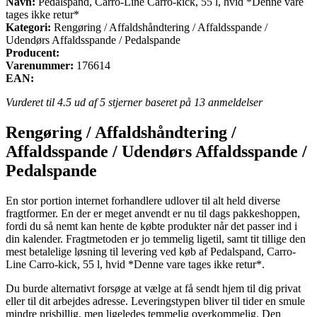
Navn:
Pedalspand, Carro-Line Carro-kick, 55 l, hvid *Denne vare
tages ikke retur*
Kategori:
Rengøring / Affaldshåndtering / Affaldsspande /
Udendørs Affaldsspande / Pedalspande
Producent:
Varenummer:
176614
EAN:
Vurderet til
4.5
ud af 5 stjerner baseret på
13
anmeldelser
Rengøring / Affaldshåndtering /
Affaldsspande / Udendørs Affaldsspande /
Pedalspande
En stor portion internet forhandlere udlover til alt held diverse
fragtformer. En der er meget anvendt er nu til dags pakkeshoppen,
fordi du så nemt kan hente de købte produkter når det passer ind i
din kalender. Fragtmetoden er jo temmelig ligetil, samt tit tillige den
mest betalelige løsning til levering ved køb af Pedalspand, Carro-
Line Carro-kick, 55 l, hvid *Denne vare tages ikke retur*.
Du burde alternativt forsøge at vælge at få sendt hjem til dig privat
eller til dit arbejdes adresse. Leveringstypen bliver til tider en smule
mindre prisbillig, men ligeledes temmelig overkommelig. Den