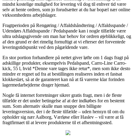
mindst kostelige mulighed for levering vil dog til enhver tid være
selv at hente ordren, som jo forudsætter at du har bopæl nær online
virksomhedens arbejdslager.
Fragtperioden på Rengøring / Affaldshåndtering / Affaldsspande /
Udendørs Affaldsspande / Pedalspande kan i nogle tilfælde være
ultra udslagsgivende om man har behov for ordren øjeblikkeligt, og
af den grund er det rimelig fornuftigt at vi efterser det forventede
leveringstidspunkt ved den pågældende vare.
En stor portion forhandlere på nettet giver løfte om 1 dags fragt på
adskillige produkter, eksempelvis Pedalspand, Carro-Line Carro-
kick, 55 l, hvid *Denne vare tages ikke retur*, men som ikke desto
mindre er regnet ud fra at bestillingen realiseres inden et fastsat
klokkeslæt, så at de garanteret kan nå at få varerne klar forinden
lagermedarbejderne drager hjemad.
Nogle få internet forretninger sikrer gratis fragt, men i de fleste
tilfælde er det under betingelse af at der indkøbes for en bestemt
sum. Som alternativ skulle man snuppe den billigste
leveringsversion, der i de fleste tilfælde – uden hensyn til om du
opholder sig nær Aalborg, Værløse eller Haslev – vil være at få
fragtfirmaet til at levere produkterne til et afhentningssted.