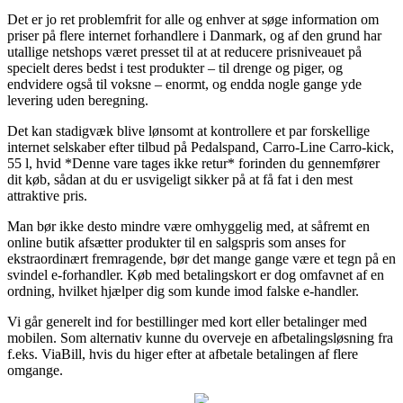
Det er jo ret problemfrit for alle og enhver at søge information om
priser på flere internet forhandlere i Danmark, og af den grund har
utallige netshops været presset til at at reducere prisniveauet på
specielt deres bedst i test produkter – til drenge og piger, og
endvidere også til voksne – enormt, og endda nogle gange yde
levering uden beregning.
Det kan stadigvæk blive lønsomt at kontrollere et par forskellige
internet selskaber efter tilbud på Pedalspand, Carro-Line Carro-kick,
55 l, hvid *Denne vare tages ikke retur* forinden du gennemfører
dit køb, sådan at du er usvigeligt sikker på at få fat i den mest
attraktive pris.
Man bør ikke desto mindre være omhyggelig med, at såfremt en
online butik afsætter produkter til en salgspris som anses for
ekstraordinært fremragende, bør det mange gange være et tegn på en
svindel e-forhandler. Køb med betalingskort er dog omfavnet af en
ordning, hvilket hjælper dig som kunde imod falske e-handler.
Vi går generelt ind for bestillinger med kort eller betalinger med
mobilen. Som alternativ kunne du overveje en afbetalingsløsning fra
f.eks. ViaBill, hvis du higer efter at afbetale betalingen af flere
omgange.