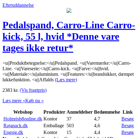
Efteruddannelse
Pedalspand, Carro-Line Carro-
kick, 55 l, hvid *Denne vare
tages ikke retur*
<u||Produktbetegnelse:</u||Pedalspand. <u||Varemærke:</u||Carro-
Line. <u||Vareserie:</u||Carro-kick. <u||Farve:</u||hvid.
<u||Materiale:</u||aluminium. <u||Features:</u||brandsikker, dæmpet
lukkefunktion. <u||Affalds
(Læs mere)
2383
kr.
(Vis fragtpris)
Læs mere »
Køb nu »
Webshop
Produkter
Anmeldelser
Bedømmelse
Link
Holmrisb8online.dk
Kontor
37
4,7
Besøg
Rajapack.dk
Emballage
503
4,6
Besøg
Engsig.dk
Kontor
15
4,4
Besøg