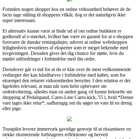
Forinden nogen shopper hos en online virksomhed behøver de de
facto tage stilling til shoppens vilkår, dog er det naturligvis ikke
super interessant.
Et alternativ kunne være at finde ud af om online butikken er
godkendt af e-mærket, hvilket bør være en garanti for at e-shoppen
forsvarer de danske retningslinjer, udover at online webshoppen
lejlighedsvis revurderes af eksperter som er meget bekendte med
lovgivningen. Desuden giver det dig chance for støtte, hvis du
møder udfordringer i forbindelse med din ordre.
Derudover går vi ind for at du er klar over de mest vedkommende
vedtægter der kan håndhæves i forbindelse med købet, som for
eksempel den returret virksomheden benytter. I den relation er det
ligeledes relevant, at man når som helst opbevarer sin
ordrekvittering, således man en anden gang vil kunne bekræfte sin
shopping af Pedalspand, Carro-Line Carro-kick, 55 l, hvid *Denne
vare tages ikke retur*, uafhængig om du søger en vare til en dreng
eller pige.
Trustpilot leverer immervæk gavnlige genveje til at eksaminere en
række eksisterende forbrugeres reflektioner og herved