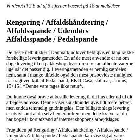
Vurderet til
3.8
ud af 5 stjerner baseret på
18
anmeldelser
Rengøring / Affaldshåndtering /
Affaldsspande / Udendørs
Affaldsspande / Pedalspande
De fleste netbutikker i Danmark udlover heldigvis en lang række
forskellige leveringsmetoder. En af de mest anvendte er nu om
dage levering til en pakkeshop, hvor du selv kan afhente varerne
lige når det passer dig. Leveringsmetoden er nemlig særdeles
nem, samt i mange tilfælde også den mest prisbevidste mulighed
for fragt ved køb af Pedalspand, EKO Casa, stål mat, 2-rums,
15+15 l *Denne vare tages ikke retur*.
Du kunne også prøve at bestille levering til dit hus eller ud til dit
arbejdes adresse. Denne viser sig almindeligvis lidt mere pebret,
men endda temmelig gnidningsløs. Den billigste slags levering
er utvivlsomt at du selv henter ordren, men dette kræver at du
har bopæl i kort afstand af internet shoppens arbejdslager.
Fragttiden på Rengøring / Affaldshåndtering / Affaldsspande /
Udendørs Affaldsspande / Pedalspande kan vise sig at være