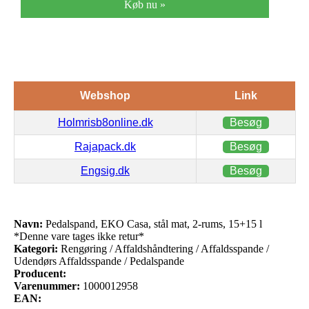
Køb nu »
Webshop
Link
Holmrisb8online.dk
Besøg
Rajapack.dk
Besøg
Engsig.dk
Besøg
Navn:
Pedalspand, EKO Casa, stål mat, 2-rums, 15+15 l
*Denne vare tages ikke retur*
Kategori:
Rengøring / Affaldshåndtering / Affaldsspande /
Udendørs Affaldsspande / Pedalspande
Producent:
Varenummer:
1000012958
EAN: