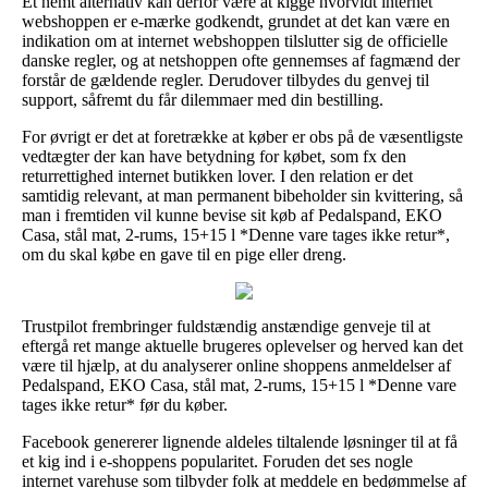
Et nemt alternativ kan derfor være at kigge hvorvidt internet
webshoppen er e-mærke godkendt, grundet at det kan være en
indikation om at internet webshoppen tilslutter sig de officielle
danske regler, og at netshoppen ofte gennemses af fagmænd der
forstår de gældende regler. Derudover tilbydes du genvej til
support, såfremt du får dilemmaer med din bestilling.
For øvrigt er det at foretrække at køber er obs på de væsentligste
vedtægter der kan have betydning for købet, som fx den
returrettighed internet butikken lover. I den relation er det
samtidig relevant, at man permanent bibeholder sin kvittering, så
man i fremtiden vil kunne bevise sit køb af Pedalspand, EKO
Casa, stål mat, 2-rums, 15+15 l *Denne vare tages ikke retur*,
om du skal købe en gave til en pige eller dreng.
Trustpilot frembringer fuldstændig anstændige genveje til at
eftergå ret mange aktuelle brugeres oplevelser og herved kan det
være til hjælp, at du analyserer online shoppens anmeldelser af
Pedalspand, EKO Casa, stål mat, 2-rums, 15+15 l *Denne vare
tages ikke retur* før du køber.
Facebook genererer lignende aldeles tiltalende løsninger til at få
et kig ind i e-shoppens popularitet. Foruden det ses nogle
internet varehuse som tilbyder folk at meddele en bedømmelse af