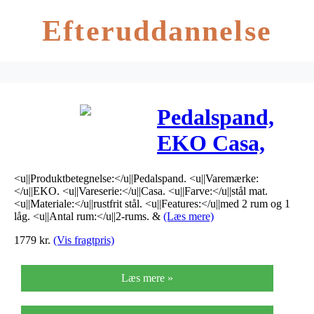
Efteruddannelse
Pedalspand,
EKO Casa,
stål mat, 2-
<u||Produktbetegnelse:</u||Pedalspand. <u||Varemærke:
rums, 15+15 l
</u||EKO. <u||Vareserie:</u||Casa. <u||Farve:</u||stål mat.
<u||Materiale:</u||rustfrit stål. <u||Features:</u||med 2 rum og 1
*Denne vare
låg. <u||Antal rum:</u||2-rums. &
(Læs mere)
1779
kr.
(Vis fragtpris)
tages ikke
retur*
Læs mere »