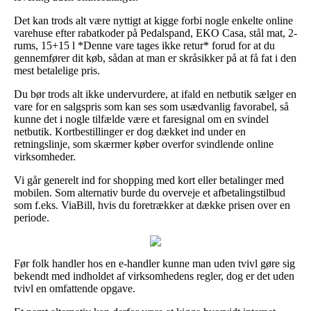
Det kan trods alt være nyttigt at kigge forbi nogle enkelte online
varehuse efter rabatkoder på Pedalspand, EKO Casa, stål mat, 2-
rums, 15+15 l *Denne vare tages ikke retur* forud for at du
gennemfører dit køb, sådan at man er skråsikker på at få fat i den
mest betalelige pris.
Du bør trods alt ikke undervurdere, at ifald en netbutik sælger en
vare for en salgspris som kan ses som usædvanlig favorabel, så
kunne det i nogle tilfælde være et faresignal om en svindel
netbutik. Kortbestillinger er dog dækket ind under en
retningslinje, som skærmer køber overfor svindlende online
virksomheder.
Vi går generelt ind for shopping med kort eller betalinger med
mobilen. Som alternativ burde du overveje et afbetalingstilbud
som f.eks. ViaBill, hvis du foretrækker at dække prisen over en
periode.
Før folk handler hos en e-handler kunne man uden tvivl gøre sig
bekendt med indholdet af virksomhedens regler, dog er det uden
tvivl en omfattende opgave.