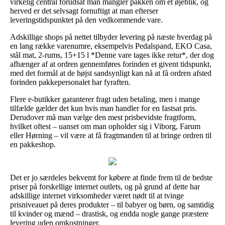
virkelig central forudsat man mangler pakken om et øjeblik, og
herved er det selvsagt fornuftigt at man efterser
leveringstidspunktet på den vedkommende vare.
Adskillige shops på nettet tilbyder levering på næste hverdag på
en lang række varenumre, eksempelvis Pedalspand, EKO Casa,
stål mat, 2-rums, 15+15 l *Denne vare tages ikke retur*, der dog
afhænger af at ordren gennemføres forinden et givent tidspunkt,
med det formål at de højst sandsynligt kan nå at få ordren afsted
forinden pakkepersonalet har fyraften.
Flere e-butikker garanterer fragt uden betaling, men i mange
tilfælde gælder det kun hvis man handler for en fastsat pris.
Derudover må man vælge den mest prisbevidste fragtform,
hvilket oftest – uanset om man opholder sig i Viborg, Farum
eller Hørning – vil være at få fragtmanden til at bringe ordren til
en pakkeshop.
Det er jo særdeles bekvemt for købere at finde frem til de bedste
priser på forskellige internet outlets, og på grund af dette har
adskillige internet virksomheder været nødt til at tvinge
prisniveauet på deres produkter – til babyer og børn, og samtidig
til kvinder og mænd – drastisk, og endda nogle gange præstere
levering uden omkostninger.