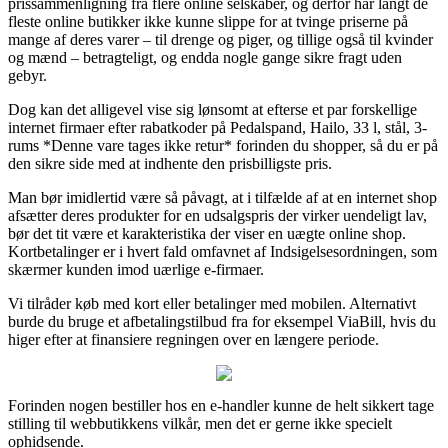
prissammenligning fra flere online selskaber, og derfor har langt de
fleste online butikker ikke kunne slippe for at tvinge priserne på
mange af deres varer – til drenge og piger, og tillige også til kvinder
og mænd – betragteligt, og endda nogle gange sikre fragt uden
gebyr.
Dog kan det alligevel vise sig lønsomt at efterse et par forskellige
internet firmaer efter rabatkoder på Pedalspand, Hailo, 33 l, stål, 3-
rums *Denne vare tages ikke retur* forinden du shopper, så du er på
den sikre side med at indhente den prisbilligste pris.
Man bør imidlertid være så påvagt, at i tilfælde af at en internet shop
afsætter deres produkter for en udsalgspris der virker uendeligt lav,
bør det tit være et karakteristika der viser en uægte online shop.
Kortbetalinger er i hvert fald omfavnet af Indsigelsesordningen, som
skærmer kunden imod uærlige e-firmaer.
Vi tilråder køb med kort eller betalinger med mobilen. Alternativt
burde du bruge et afbetalingstilbud fra for eksempel ViaBill, hvis du
higer efter at finansiere regningen over en længere periode.
Forinden nogen bestiller hos en e-handler kunne de helt sikkert tage
stilling til webbutikkens vilkår, men det er gerne ikke specielt
ophidsende.