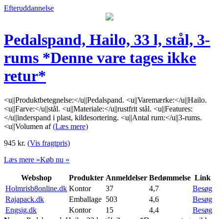
Efteruddannelse
Pedalspand, Hailo, 33 l, stål, 3-
rums *Denne vare tages ikke
retur*
<u||Produktbetegnelse:</u||Pedalspand. <u||Varemærke:</u||Hailo.
<u||Farve:</u||stål. <u||Materiale:</u||rustfrit stål. <u||Features:
</u||inderspand i plast, kildesortering. <u||Antal rum:</u||3-rums.
<u||Volumen af
(Læs mere)
945
kr.
(Vis fragtpris)
Læs mere »
Køb nu »
Webshop
Produkter
Anmeldelser
Bedømmelse
Link
Holmrisb8online.dk
Kontor
37
4,7
Besøg
Rajapack.dk
Emballage
503
4,6
Besøg
Engsig.dk
Kontor
15
4,4
Besøg