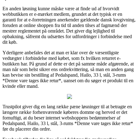
En anden løsning kunne måske være at finde ud af hvorvidt
webbutikken er e-mærket medlem, grundet at det typisk er en
garanti for at e-forretningen anerkender gældende dansk lovgivning,
foruden at online shoppen fra tid til anden tilses af fagmænd der
mestrer reglementet på området. Det giver dig lejlighed til
opbakning, såfremt du udsættes for udfordringer i forbindelse med
dit køb.
Yderligere anbefales det at man er klar over de væsentligste
vedtægter i forbindelse med købet, som fx hvilken returret e-
butikken har. På grund af dette er det på samme måde afgørende, at
man når som helst sikrer ens ordrekvittering, så man en anden gang
kan bevise sin bestilling af Pedalspand, Hailo, 33 l, stål, 3-rums
*Denne vare tages ikke retur*, uanset om du søger et produkt til en
kvinde eller mand.
Trustpilot giver dig en lang række pæne løsninger til at betragte en
længere række forhenværende køberes domme og herved er det
fornuftigt, at du beser internet webshoppens bedømmelser af
Pedalspand, Hailo, 33 l, stål, 3-rums *Denne vare tages ikke retur*
før du placerer din ordre.