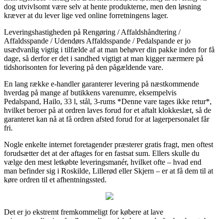
dog utvivlsomt være selv at hente produkterne, men den løsning
kræver at du lever lige ved online forretningens lager.
Leveringshastigheden på Rengøring / Affaldshåndtering /
Affaldsspande / Udendørs Affaldsspande / Pedalspande er jo
usædvanlig vigtig i tilfælde af at man behøver din pakke inden for få
dage, så derfor er det i sandhed vigtigt at man kigger nærmere på
tidshorisonten for levering på den pågældende vare.
En lang række e-handler garanterer levering på næstkommende
hverdag på mange af butikkens varenumre, eksempelvis
Pedalspand, Hailo, 33 l, stål, 3-rums *Denne vare tages ikke retur*,
hvilket beroer på at ordren laves forud for et aftalt klokkeslæt, så de
garanteret kan nå at få ordren afsted forud for at lagerpersonalet får
fri.
Nogle enkelte internet foretagender præsterer gratis fragt, men oftest
forudsætter det at der aftages for en fastsat sum. Ellers skulle du
vælge den mest letkøbte leveringsmanér, hvilket ofte – hvad end
man befinder sig i Roskilde, Lillerød eller Skjern – er at få dem til at
køre ordren til et afhentningssted.
Det er jo ekstremt fremkommeligt for købere at lave