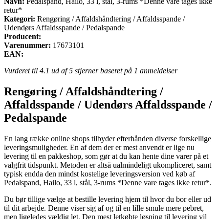
Navn:
Pedalspand, Hailo, 33 l, stål, 3-rums *Denne vare tages ikke
retur*
Kategori:
Rengøring / Affaldshåndtering / Affaldsspande /
Udendørs Affaldsspande / Pedalspande
Producent:
Varenummer:
17673101
EAN:
Vurderet til
4.1
ud af 5 stjerner baseret på
1
anmeldelser
Rengøring / Affaldshåndtering /
Affaldsspande / Udendørs Affaldsspande /
Pedalspande
En lang række online shops tilbyder efterhånden diverse forskellige
leveringsmuligheder. En af dem der er mest anvendt er lige nu
levering til en pakkeshop, som gør at du kan hente dine varer på et
valgfrit tidspunkt. Metoden er altså ualmindeligt ukompliceret, samt
typisk endda den mindst kostelige leveringsversion ved køb af
Pedalspand, Hailo, 33 l, stål, 3-rums *Denne vare tages ikke retur*.
Du bør tillige vælge at bestille levering hjem til hvor du bor eller ud
til dit arbejde. Denne viser sig af og til en lille smule mere pebret,
men ligeledes vældig let. Den mest letkøbte løsning til levering vil