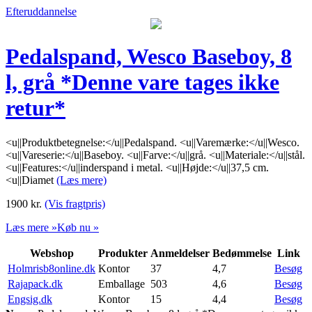
Efteruddannelse
Pedalspand, Wesco Baseboy, 8
l, grå *Denne vare tages ikke
retur*
<u||Produktbetegnelse:</u||Pedalspand. <u||Varemærke:</u||Wesco.
<u||Vareserie:</u||Baseboy. <u||Farve:</u||grå. <u||Materiale:</u||stål.
<u||Features:</u||inderspand i metal. <u||Højde:</u||37,5 cm.
<u||Diamet
(Læs mere)
1900
kr.
(Vis fragtpris)
Læs mere »
Køb nu »
Webshop
Produkter
Anmeldelser
Bedømmelse
Link
Holmrisb8online.dk
Kontor
37
4,7
Besøg
Rajapack.dk
Emballage
503
4,6
Besøg
Engsig.dk
Kontor
15
4,4
Besøg