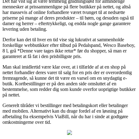
Det har vist sig at være temmelig gnidningsløst for almindelige
mennesker at prissammenligne på flere butikker på nettet, og altså
har massevis af online forhandlere været tvunget til at nedsætte
priserne på mange af deres produkter – til børn, og desuden også til
damer og herrer – eftertrykkeligt, og endda nogle gange garantere
levering uden betaling.
Derfor kan det til hver en tid vise sig lukrativt at sammenholde
forskellige webbutikker efter tilbud på Pedalspand, Wesco Baseboy,
8 l, grå *Denne vare tages ikke retur* før du shopper, så man er
garanteret at få fat i den prisbilligste pris.
Man skal imidlertid være klar over, at i tilfælde af at en shop på
nettet forhandler deres varer til salg for en pris der er overordentlig
fremragende, så kunne det tit være en varsel om en snydagtig e-
butik. Kortbestillinger er på den anden side omsluttet af en
bestemmelse, som redder dig som kunde overfor uoprigtige butikker
på nettet.
Generelt tilråder vi bestillinger med betalingskort eller betalinger
med mobilen. Alternativt kan du drage fordel af en løsning på
afbetaling fra eksempelvis ViaBill, når du har i sinde at godtgøre
omkostningerne over tid.