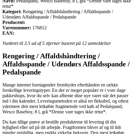
Navn:
Pedalspand, Wesco Baseboy, 8 l, grå *Denne vare tages ikke
retur*
Kategori:
Rengøring / Affaldshåndtering / Affaldsspande /
Udendørs Affaldsspande / Pedalspande
Producent:
Varenummer:
176812
EAN:
Vurderet til
3.5
ud af 5 stjerner baseret på
12
anmeldelser
Rengøring / Affaldshåndtering /
Affaldsspande / Udendørs Affaldsspande /
Pedalspande
Mange internet foretagender frembyder efterhånden en række
forskellige leveringstyper. En der er meget populær er i vore dage
pakkeshops, hvor du selv kan afhente dine nye varer når det passer
ind i din kalender. Leveringsmetoden er altså ret fleksibel, og oftest
ydermere den mest letkøbte fragtmetode ved køb af Pedalspand,
Wesco Baseboy, 8 l, grå *Denne vare tages ikke retur*.
Du kan tillige prøve at bestille produkterne til levering til din
lejlighed eller ud på dit arbejde. Fragtformen bliver af og til lidt
mindre prisbillig, men endda virkelig bekvem. Den mest letkøbte