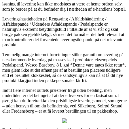
løsning til levering kan ikke modsiges at være at hente ordren selv,
som jo beroer på at du befinder dig i nærheden af e-handlens bopæl.
Leveringshastigheden på Rengøring / Affaldshåndtering /
Affaldsspande / Udendørs Affaldsspande / Pedalspande er
naturligvis ekstremt betydningsfuld i tilfælde af at vi står og skal
bruge pakken øjeblikkeligt, så med det formål er det helt relevant at
man kontrollerer det forventede leveringstidspunkt på det relevante
produkt.
Temmelig mange internet forretninger stiller garanti om levering på
næstkommende hverdag på massevis af produkter, eksempelvis
Pedalspand, Wesco Baseboy, 8 l, grå *Denne vare tages ikke retur*,
men glem ikke at det afhænger af at bestillingen placeres tidligere
end et besluttet klokkeslæt, så de sandsynligvis kan nå at få dit nye
produkt klargjort inden pakkepersonalet får fri.
Indtil flere internet outlets præsterer fragt uden betaling, men
undertiden er det betinget af at der erhverves for en fastsat sum. I
øvrigt kan du foretrække den prisbilligste leveringsmodel, som gerne
– uden hensyn til om du befinder sig ved Silkeborg, Solrød Strand
eller Fredensborg – er at få leveret bestillingen til en pakkeshop.