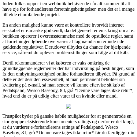
Inden folk shopper i en webbutik behøver de når alt kommer til alt
have øje for forhandlerens forretningsbetingelser, men det er i mange
tilfælde et omfattende projekt.
En anden mulighed kunne være at kontrollere hvorvidt internet
selskabet er e-mærke godkendt, da det generelt er en sikring om at e-
butikken opererer i overensstemmelse med de opstillede regler, samt
at forretningen løbende overværes af fagmænd som er inde i de
gældende regulativer. Derudover tilbydes du chance for hjælpende
service, såfremt du oplever problemstillinger som følge af dit køb.
Dertil rekommanderer vi at køberen er vaks omkring de
grundlæggende reglementer der har indvirkning på bestillingen, som
fx den ombytningsrettighed online forhandleren tilbyder. På grund af
dette er det desuden essesentielt, at man permanent beholder sin
kvittering på e-mail, så man senere vil kunne eftervise sit køb af
Pedalspand, Wesco Baseboy, 8 l, grå *Denne vare tages ikke retur*,
hvad end du er på udkig efter varer til en kvinde eller mand.
Trustpilot byder på ganske habile muligheder for at gennemrode en
stor gruppe eksisterende konsumenters ratings og derfor er det klogt,
at du vurderer e-forhandlerens ratings af Pedalspand, Wesco
Baseboy, 8 l, grå *Denne vare tages ikke retur* før du færdiggør din