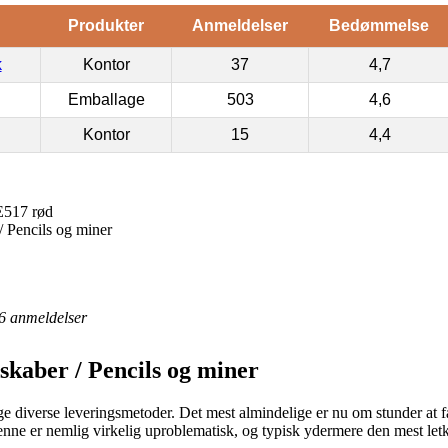
Produkter
Anmeldelser
Bedømmelse
k
Kontor
37
4,7
Emballage
503
4,6
Kontor
15
4,4
E517 rød
/ Pencils og miner
6
anmeldelser
skaber / Pencils og miner
age diverse leveringsmetoder. Det mest almindelige er nu om stunder at få
enne er nemlig virkelig uproblematisk, og typisk ydermere den mest let