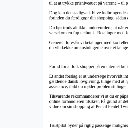
til at at trykke prisniveauet på varerne – ti
Dog kan det stadigvæk blive indbringende a
forinden du færdiggør din shopping, sådan at 
Du bør trods alt ikke undervurdere, at når e
varsel om en fup netbutik. Betalinger med ko
Generelt foreslår vi betalinger med kort ell
du vil dække omkostningerne over et længe
Forud for at folk shopper på en internet but
Et andet forslag er at undersøge hvorvidt int
gældende dansk lovgivning, tillige med at h
assistance, ifald du møder problemstillinger
Tilsvarende rekommanderer vi at du er påpa
online forhandleren tilsikrer. På grund af d
vidne om sin shopping af Pencil Pentel Twi
Trustpilot byder på rigtig passelige mulighe