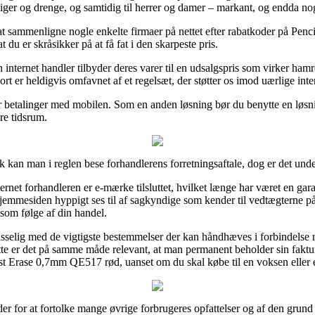
l piger og drenge, og samtidig til herrer og damer – markant, og endda no
t sammenligne nogle enkelte firmaer på nettet efter rabatkoder på Pe
du er skråsikker på at få fat i den skarpeste pris.
n internet handler tilbyder deres varer til en udsalgspris som virker ha
rt er heldigvis omfavnet af et regelsæt, der støtter os imod uærlige inte
er betalinger med mobilen. Som en anden løsning bør du benytte en løsnin
re tidsrum.
ik kan man i reglen bese forhandlerens forretningsaftale, dog er det unde
ernet forhandleren er e-mærke tilsluttet, hvilket længe har været en garan
jemmesiden hyppigt ses til af sagkyndige som kender til vedtægterne på
 som følge af din handel.
sselig med de vigtigste bestemmelser der kan håndhæves i forbindelse
ette er det på samme måde relevant, at man permanent beholder sin faktu
st Erase 0,7mm QE517 rød, uanset om du skal købe til en voksen eller e
der for at fortolke mange øvrige forbrugeres opfattelser og af den grund 