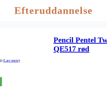
Efteruddannelse
Pencil Pentel T
QE517 rød
ød
(Læs mere)