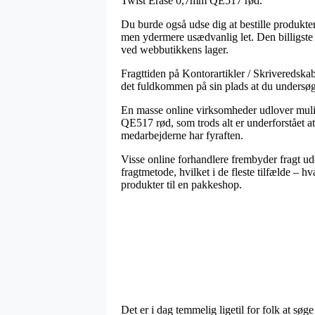
Twist Erase 0,7mm QE517 rød.
Du burde også udse dig at bestille produktern
men ydermere usædvanlig let. Den billigste m
ved webbutikkens lager.
Fragttiden på Kontorartikler / Skriveredskab
det fuldkommen på sin plads at du undersøge
En masse online virksomheder udlover mulig
QE517 rød, som trods alt er underforstået at d
medarbejderne har fyraften.
Visse online forhandlere frembyder fragt ud
fragtmetode, hvilket i de fleste tilfælde – h
produkter til en pakkeshop.
Det er i dag temmelig ligetil for folk at søg