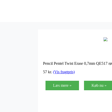
Pencil Pentel Twist Erase 0,7mm QE517 r
57
kr.
(Vis fragtpris)
Læs mere »
Køb nu »