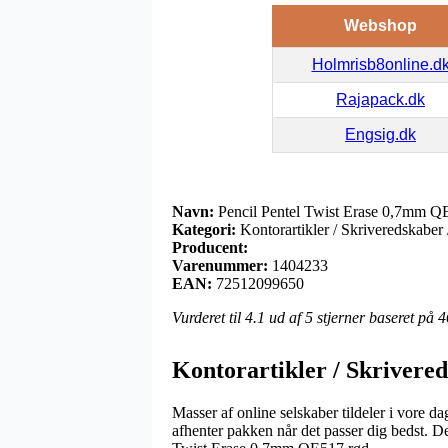
Webshop
Holmrisb8online.d
Rajapack.dk
Engsig.dk
Navn:
Pencil Pentel Twist Erase 0,7mm Q
Kategori:
Kontorartikler / Skriveredskaber 
Producent:
Varenummer:
1404233
EAN:
72512099650
Vurderet til
4.1
ud af 5 stjerner baseret på
4
Kontorartikler / Skrivered
Masser af online selskaber tildeler i vore d
afhenter pakken når det passer dig bedst. D