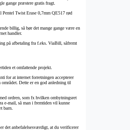
gle gange præstere gratis fragt.
ncil Pentel Twist Erase 0,7mm QE517 rød
mrende billig, så bør det mange gange være en
rnet handler.
g på afbetaling fra f.eks. ViaBill, såfremt
rtiden et omfattende projekt.
ti for at internet forretningen accepterer
 området. Dette er en god anledning til
 med ordren, som fx hvilken ombytningsret
ra e-mail, så man i fremtiden vil kunne
t barn.
er det anbefalelsesværdigt, at du verificerer