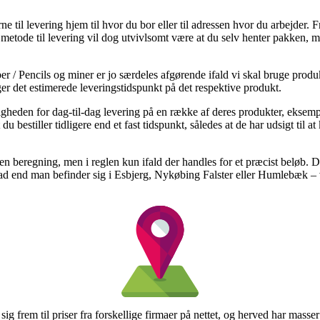
e til levering hjem til hvor du bor eller til adressen hvor du arbejder. F
etode til levering vil dog utvivlsomt være at du selv henter pakken, me
er / Pencils og miner er jo særdeles afgørende ifald vi skal bruge produk
r det estimerede leveringstidspunkt på det respektive produkt.
heden for dag-til-dag levering på en række af deres produkter, eksem
u bestiller tidligere end et fast tidspunkt, således at de har udsigt til 
en beregning, men i reglen kun ifald der handles for et præcist beløb. D
vad end man befinder sig i Esbjerg, Nykøbing Falster eller Humlebæk – vil
e sig frem til priser fra forskellige firmaer på nettet, og herved har mass