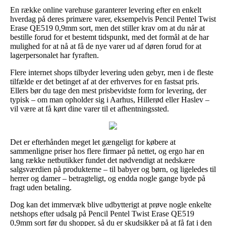
En række online varehuse garanterer levering efter en enkelt
hverdag på deres primære varer, eksempelvis Pencil Pentel Twist
Erase QE519 0,9mm sort, men det stiller krav om at du når at
bestille forud for et bestemt tidspunkt, med det formål at de har
mulighed for at nå at få de nye varer ud af døren forud for at
lagerpersonalet har fyraften.
Flere internet shops tilbyder levering uden gebyr, men i de fleste
tilfælde er det betinget af at der erhverves for en fastsat pris.
Ellers bør du tage den mest prisbevidste form for levering, der
typisk – om man opholder sig i Aarhus, Hillerød eller Haslev –
vil være at få kørt dine varer til et afhentningssted.
Det er efterhånden meget let gængeligt for købere at
sammenligne priser hos flere firmaer på nettet, og ergo har en
lang række netbutikker fundet det nødvendigt at nedskære
salgsværdien på produkterne – til babyer og børn, og ligeledes til
herrer og damer – betragteligt, og endda nogle gange byde på
fragt uden betaling.
Dog kan det immervæk blive udbytterigt at prøve nogle enkelte
netshops efter udsalg på Pencil Pentel Twist Erase QE519
0,9mm sort før du shopper, så du er skudsikker på at få fat i den