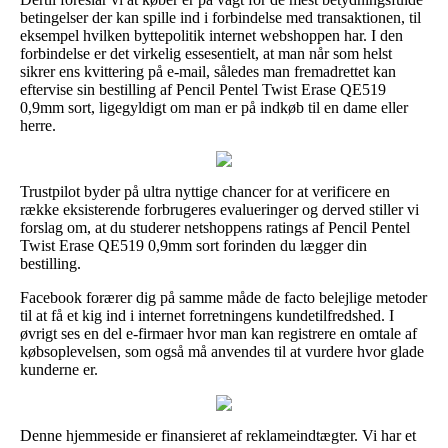
betingelser der kan spille ind i forbindelse med transaktionen, til
eksempel hvilken byttepolitik internet webshoppen har. I den
forbindelse er det virkelig essesentielt, at man når som helst
sikrer ens kvittering på e-mail, således man fremadrettet kan
eftervise sin bestilling af Pencil Pentel Twist Erase QE519
0,9mm sort, ligegyldigt om man er på indkøb til en dame eller
herre.
Trustpilot byder på ultra nyttige chancer for at verificere en
række eksisterende forbrugeres evalueringer og derved stiller vi
forslag om, at du studerer netshoppens ratings af Pencil Pentel
Twist Erase QE519 0,9mm sort forinden du lægger din
bestilling.
Facebook forærer dig på samme måde de facto belejlige metoder
til at få et kig ind i internet forretningens kundetilfredshed. I
øvrigt ses en del e-firmaer hvor man kan registrere en omtale af
købsoplevelsen, som også må anvendes til at vurdere hvor glade
kunderne er.
Denne hjemmeside er finansieret af reklameindtægter. Vi har et