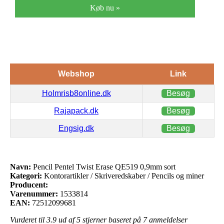
Køb nu »
Webshop
Link
Holmrisb8online.dk
Besøg
Rajapack.dk
Besøg
Engsig.dk
Besøg
Navn:
Pencil Pentel Twist Erase QE519 0,9mm sort
Kategori:
Kontorartikler / Skriveredskaber / Pencils og miner
Producent:
Varenummer:
1533814
EAN:
72512099681
Vurderet til
3.9
ud af 5 stjerner baseret på
7
anmeldelser