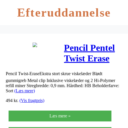
Efteruddannelse
Pencil Pentel
Twist Erase
QE519 0,9mm
Pencil Twist-EraseEkstra stort skrue viskelæder Blødt
sort
gummigreb Metal clip Inklusive viskelæder og 2 Hi-Polymer
refill miner Stregbredde: 0,9 mm. Hårdhed: HB Beholderfarve:
Sort
(Læs mere)
494
kr.
(Vis fragtpris)
Læs mere »