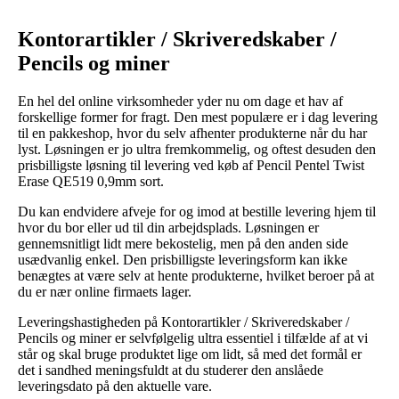
Kontorartikler / Skriveredskaber /
Pencils og miner
En hel del online virksomheder yder nu om dage et hav af
forskellige former for fragt. Den mest populære er i dag levering
til en pakkeshop, hvor du selv afhenter produkterne når du har
lyst. Løsningen er jo ultra fremkommelig, og oftest desuden den
prisbilligste løsning til levering ved køb af Pencil Pentel Twist
Erase QE519 0,9mm sort.
Du kan endvidere afveje for og imod at bestille levering hjem til
hvor du bor eller ud til din arbejdsplads. Løsningen er
gennemsnitligt lidt mere bekostelig, men på den anden side
usædvanlig enkel. Den prisbilligste leveringsform kan ikke
benægtes at være selv at hente produkterne, hvilket beroer på at
du er nær online firmaets lager.
Leveringshastigheden på Kontorartikler / Skriveredskaber /
Pencils og miner er selvfølgelig ultra essentiel i tilfælde af at vi
står og skal bruge produktet lige om lidt, så med det formål er
det i sandhed meningsfuldt at du studerer den anslåede
leveringsdato på den aktuelle vare.