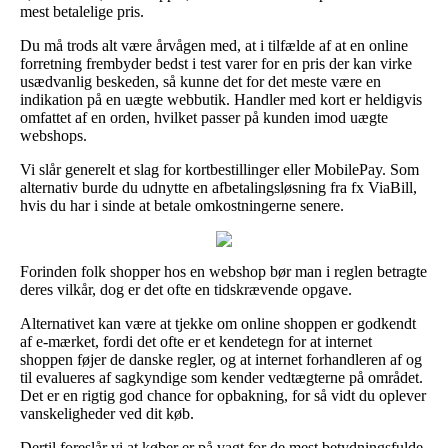
mest betalelige pris.
Du må trods alt være årvågen med, at i tilfælde af at en online
forretning frembyder bedst i test varer for en pris der kan virke
usædvanlig beskeden, så kunne det for det meste være en
indikation på en uægte webbutik. Handler med kort er heldigvis
omfattet af en orden, hvilket passer på kunden imod uægte
webshops.
Vi slår generelt et slag for kortbestillinger eller MobilePay. Som
alternativ burde du udnytte en afbetalingsløsning fra fx ViaBill,
hvis du har i sinde at betale omkostningerne senere.
Forinden folk shopper hos en webshop bør man i reglen betragte
deres vilkår, dog er det ofte en tidskrævende opgave.
Alternativet kan være at tjekke om online shoppen er godkendt
af e-mærket, fordi det ofte er et kendetegn for at internet
shoppen føjer de danske regler, og at internet forhandleren af og
til evalueres af sagkyndige som kender vedtægterne på området.
Det er en rigtig god chance for opbakning, for så vidt du oplever
vanskeligheder ved dit køb.
Dertil foreslår vi at køber er på vagt for de mest betydningsfulde