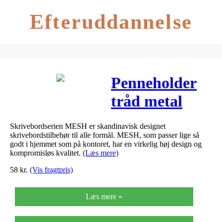
Efteruddannelse
Penneholder
tråd metal
sølv Ø90mm
Skrivebordserien MESH er skandinavisk designet
H100mm
skrivebordstilbehør til alle formål. MESH, som passer lige så
godt i hjemmet som på kontoret, har en virkelig høj design og
kompromisløs kvalitet.
(Læs mere)
58
kr.
(Vis fragtpris)
Læs mere »