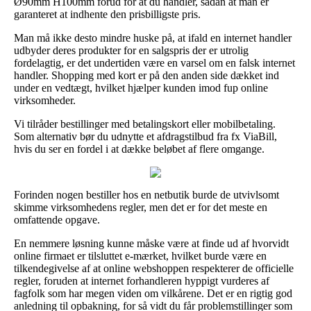
Ø90mm H100mm forud for at du handler, sådan at man er
garanteret at indhente den prisbilligste pris.
Man må ikke desto mindre huske på, at ifald en internet handler
udbyder deres produkter for en salgspris der er utrolig
fordelagtig, er det undertiden være en varsel om en falsk internet
handler. Shopping med kort er på den anden side dækket ind
under en vedtægt, hvilket hjælper kunden imod fup online
virksomheder.
Vi tilråder bestillinger med betalingskort eller mobilbetaling.
Som alternativ bør du udnytte et afdragstilbud fra fx ViaBill,
hvis du ser en fordel i at dække beløbet af flere omgange.
Forinden nogen bestiller hos en netbutik burde de utvivlsomt
skimme virksomhedens regler, men det er for det meste en
omfattende opgave.
En nemmere løsning kunne måske være at finde ud af hvorvidt
online firmaet er tilsluttet e-mærket, hvilket burde være en
tilkendegivelse af at online webshoppen respekterer de officielle
regler, foruden at internet forhandleren hyppigt vurderes af
fagfolk som har megen viden om vilkårene. Det er en rigtig god
anledning til opbakning, for så vidt du får problemstillinger som