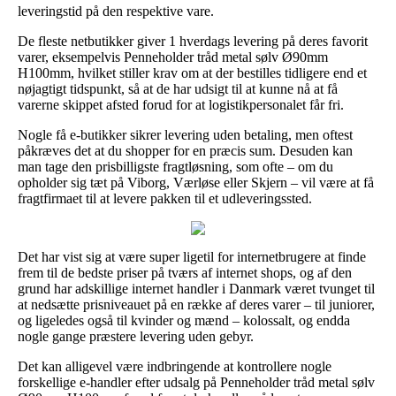
leveringstid på den respektive vare.
De fleste netbutikker giver 1 hverdags levering på deres favorit
varer, eksempelvis Penneholder tråd metal sølv Ø90mm
H100mm, hvilket stiller krav om at der bestilles tidligere end et
nøjagtigt tidspunkt, så at de har udsigt til at kunne nå at få
varerne skippet afsted forud for at logistikpersonalet får fri.
Nogle få e-butikker sikrer levering uden betaling, men oftest
påkræves det at du shopper for en præcis sum. Desuden kan
man tage den prisbilligste fragtløsning, som ofte – om du
opholder sig tæt på Viborg, Værløse eller Skjern – vil være at få
fragtfirmaet til at levere pakken til et udleveringssted.
Det har vist sig at være super ligetil for internetbrugere at finde
frem til de bedste priser på tværs af internet shops, og af den
grund har adskillige internet handler i Danmark været tvunget til
at nedsætte prisniveauet på en række af deres varer – til juniorer,
og ligeledes også til kvinder og mænd – kolossalt, og endda
nogle gange præstere levering uden gebyr.
Det kan alligevel være indbringende at kontrollere nogle
forskellige e-handler efter udsalg på Penneholder tråd metal sølv