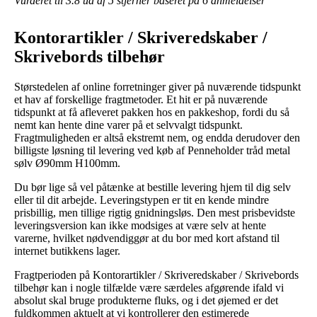
Vurderet til
3.8
ud af 5 stjerner baseret på
6
anmeldelser
Kontorartikler / Skriveredskaber /
Skrivebords tilbehør
Størstedelen af online forretninger giver på nuværende tidspunkt
et hav af forskellige fragtmetoder. Et hit er på nuværende
tidspunkt at få afleveret pakken hos en pakkeshop, fordi du så
nemt kan hente dine varer på et selvvalgt tidspunkt.
Fragtmuligheden er altså ekstremt nem, og endda derudover den
billigste løsning til levering ved køb af Penneholder tråd metal
sølv Ø90mm H100mm.
Du bør lige så vel påtænke at bestille levering hjem til dig selv
eller til dit arbejde. Leveringstypen er tit en kende mindre
prisbillig, men tillige rigtig gnidningsløs. Den mest prisbevidste
leveringsversion kan ikke modsiges at være selv at hente
varerne, hvilket nødvendiggør at du bor med kort afstand til
internet butikkens lager.
Fragtperioden på Kontorartikler / Skriveredskaber / Skrivebords
tilbehør kan i nogle tilfælde være særdeles afgørende ifald vi
absolut skal bruge produkterne fluks, og i det øjemed er det
fuldkommen aktuelt at vi kontrollerer den estimerede