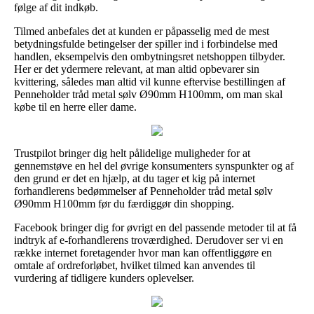
følge af dit indkøb.
Tilmed anbefales det at kunden er påpasselig med de mest
betydningsfulde betingelser der spiller ind i forbindelse med
handlen, eksempelvis den ombytningsret netshoppen tilbyder.
Her er det ydermere relevant, at man altid opbevarer sin
kvittering, således man altid vil kunne eftervise bestillingen af
Penneholder tråd metal sølv Ø90mm H100mm, om man skal
købe til en herre eller dame.
Trustpilot bringer dig helt pålidelige muligheder for at
gennemstøve en hel del øvrige konsumenters synspunkter og af
den grund er det en hjælp, at du tager et kig på internet
forhandlerens bedømmelser af Penneholder tråd metal sølv
Ø90mm H100mm før du færdiggør din shopping.
Facebook bringer dig for øvrigt en del passende metoder til at få
indtryk af e-forhandlerens troværdighed. Derudover ser vi en
række internet foretagender hvor man kan offentliggøre en
omtale af ordreforløbet, hvilket tilmed kan anvendes til
vurdering af tidligere kunders oplevelser.