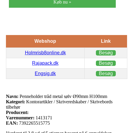
Køb nu »
Webshop
Link
Holmrisb8online.dk
Besøg
Rajapack.dk
Besøg
Engsig.dk
Besøg
Navn:
Penneholder tråd metal sølv Ø90mm H100mm
Kategori:
Kontorartikler / Skriveredskaber / Skrivebords
tilbehør
Producent:
Varenummer:
1413171
EAN:
7392265515775