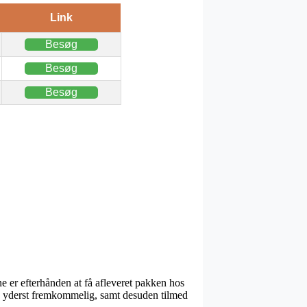
Link
Besøg
Besøg
Besøg
e er efterhånden at få afleveret pakken hos
så yderst fremkommelig, samt desuden tilmed