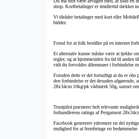
Du må blot være årvågen med, at ifald en inte
shop. Kortbetalinger er imidlertid dækket i
Vi tilråder betalinger med kort eller MobileP
bidder.
Forud for at folk bestiller på en internet fo
Et alternativ kunne måske være at tjekke om 
regler, og at hjemmesiden fra tid til anden t
vidt du forvoldes dilemmaer i forbindelse 
Foruden dette er det fornuftigt at du er obs 
den forbindelse er det desuden afgørende, at
28x34cm 10kg/pk vådstærk 50g, uanset om m
Trustpilot præsterer helt relevante mulighede
forhandlerens ratings af Pergament 28x34cm
Facebook genererer ydermere en del nyttige
mulighed for at frembringe en bedømmelse af d