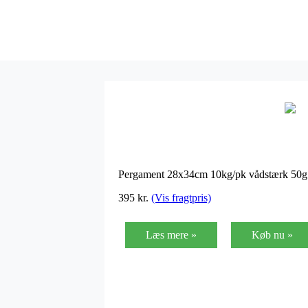
Pergament 28x34cm 10kg/pk vådstærk 50
395
kr.
(Vis fragtpris)
Læs mere »
Køb nu »