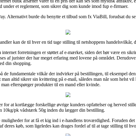
rnet butik afsætter varer til en pris der kan ses som mystisk attraktiv, 
nd under et reglement, som sikrer dig som kunde imod fup e-firmaer.
ay. Alternativt burde du benytte et tilbud som fx ViaBill, forudsat du ser
rhandler kan de til hver en tid tage stilling til netshoppens handelsvilkår
internet forretningen er støttet af e-mærket, siden det bør være en sikr
ilses af jurister der har meget erfaring med lovene på området. Derudover
med din shopping.
på de fundamentale vilkår der indvirker på bestillingen, til eksempel den 
 man altid sikrer sin kvittering på e-mail, således man når som helst vil
an efterspørger produkter til en mand eller kvinde.
r for at kortlægge forskellige øvrige kunders opfattelser og herved still
 10kg/pk vådstærk 50g inden du lægger din bestilling.
 muligheder for at få et kig ind i e-handlens troværdighed. Foruden de
eres køb, som ligeledes kan drages fordel af til at tage stilling til hvo