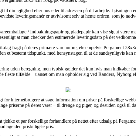
 af Pergament 28x34cm 10kg/pk vådstærk 50g.
 til din lejlighed eller hus eller til adressen på dit arbejde. Løsningen 
vidste leveringsmanér er utvivlsomt selv at hente ordren, som jo nødve
reemballage / Indpakningspapir og pladepapir kan vise sig at være meg
væsentligt at man checker den estimerede leveringsdato på det vedkomm
g-til-dag fragt på deres primære varenumre, eksempelvis Pergament 28
den et bestemt tidspunkt, med hensynstagen til at de sandsynligvis kan n
evering uden beregning, men typisk gælder det kun hvis man indkøber for
e fleste tilfælde – uanset om man opholder sig ved Randers, Nyborg eller 
 for internetbrugere at søge information om priser på forskellige webbu
inge priserne på deres varer – til drenge og piger, og desuden også til d
t at tjekke et par forskellige forhandlere på nettet efter udsalg på Per
modtage den prisbilligste pris.