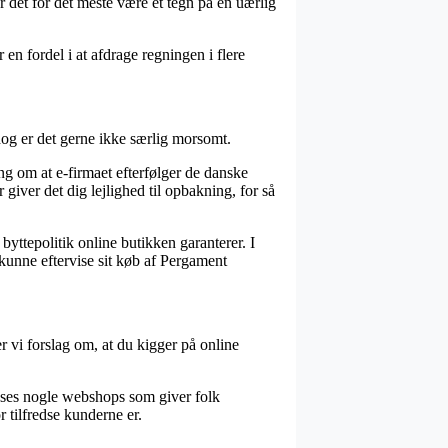
er det for det meste være et tegn på en uærlig
 en fordel i at afdrage regningen i flere
, dog er det gerne ikke særlig morsomt.
ing om at e-firmaet efterfølger de danske
 giver det dig lejlighed til opbakning, for så
byttepolitik online butikken garanterer. I
 kunne eftervise sit køb af Pergament
er vi forslag om, at du kigger på online
t ses nogle webshops som giver folk
r tilfredse kunderne er.