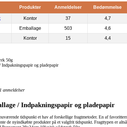
Produkter
Anmeldelser
Bedømmelse
k
Kontor
37
4,7
Emballage
503
4,6
Kontor
15
4,4
ærk 50g
 Indpakningspapir og pladepapir
1
anmeldelser
lage / Indpakningspapir og pladepapir
værende tidspunkt et hav af forskellige fragtmetoder. En af favorittern
te de nyindkøbte produkter på et valgfrit tidspunkt. Fragttypen er alt