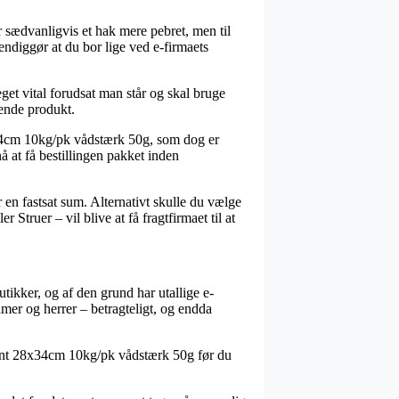
er sædvanligvis et hak mere pebret, men til
ndiggør at du bor lige ved e-firmaets
et vital forudsat man står og skal bruge
ende produkt.
x34cm 10kg/pk vådstærk 50g, som dog er
å at få bestillingen pakket inden
 en fastsat sum. Alternativt skulle du vælge
Struer – vil blive at få fragtfirmaet til at
tikker, og af den grund har utallige e-
amer og herrer – betragteligt, og endda
gament 28x34cm 10kg/pk vådstærk 50g før du