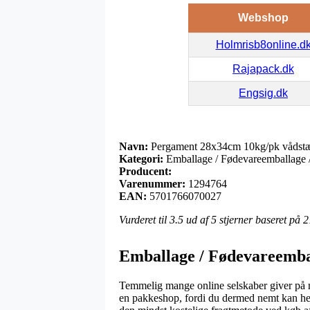
Webshop
Holmrisb8online.d
Rajapack.dk
Engsig.dk
Navn:
Pergament 28x34cm 10kg/pk vådst
Kategori:
Emballage / Fødevareemballage /
Producent:
Varenummer:
1294764
EAN:
5701766070027
Vurderet til
3.5
ud af 5 stjerner baseret på
2
Emballage / Fødevareembal
Temmelig mange online selskaber giver på nu
en pakkeshop, fordi du dermed nemt kan hen