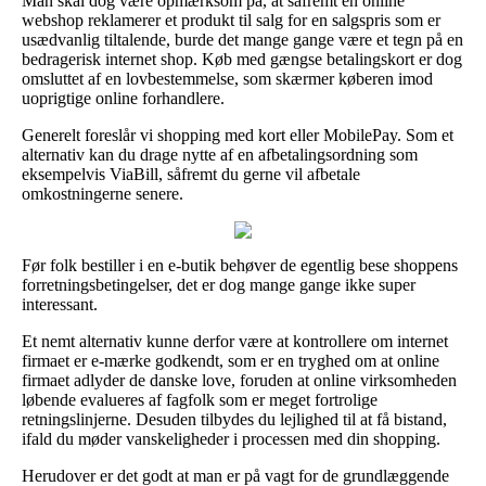
Man skal dog være opmærksom på, at såfremt en online
webshop reklamerer et produkt til salg for en salgspris som er
usædvanlig tiltalende, burde det mange gange være et tegn på en
bedragerisk internet shop. Køb med gængse betalingskort er dog
omsluttet af en lovbestemmelse, som skærmer køberen imod
uoprigtige online forhandlere.
Generelt foreslår vi shopping med kort eller MobilePay. Som et
alternativ kan du drage nytte af en afbetalingsordning som
eksempelvis ViaBill, såfremt du gerne vil afbetale
omkostningerne senere.
Før folk bestiller i en e-butik behøver de egentlig bese shoppens
forretningsbetingelser, det er dog mange gange ikke super
interessant.
Et nemt alternativ kunne derfor være at kontrollere om internet
firmaet er e-mærke godkendt, som er en tryghed om at online
firmaet adlyder de danske love, foruden at online virksomheden
løbende evalueres af fagfolk som er meget fortrolige
retningslinjerne. Desuden tilbydes du lejlighed til at få bistand,
ifald du møder vanskeligheder i processen med din shopping.
Herudover er det godt at man er på vagt for de grundlæggende