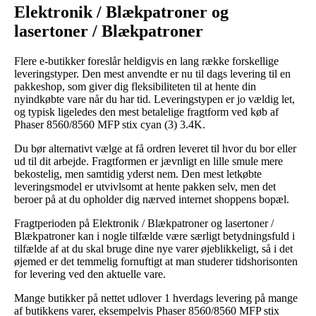
Elektronik / Blækpatroner og
lasertoner / Blækpatroner
Flere e-butikker foreslår heldigvis en lang række forskellige
leveringstyper. Den mest anvendte er nu til dags levering til en
pakkeshop, som giver dig fleksibiliteten til at hente din
nyindkøbte vare når du har tid. Leveringstypen er jo vældig let,
og typisk ligeledes den mest betalelige fragtform ved køb af
Phaser 8560/8560 MFP stix cyan (3) 3.4K.
Du bør alternativt vælge at få ordren leveret til hvor du bor eller
ud til dit arbejde. Fragtformen er jævnligt en lille smule mere
bekostelig, men samtidig yderst nem. Den mest letkøbte
leveringsmodel er utvivlsomt at hente pakken selv, men det
beroer på at du opholder dig nærved internet shoppens bopæl.
Fragtperioden på Elektronik / Blækpatroner og lasertoner /
Blækpatroner kan i nogle tilfælde være særligt betydningsfuld i
tilfælde af at du skal bruge dine nye varer øjeblikkeligt, så i det
øjemed er det temmelig fornuftigt at man studerer tidshorisonten
for levering ved den aktuelle vare.
Mange butikker på nettet udlover 1 hverdags levering på mange
af butikkens varer, eksempelvis Phaser 8560/8560 MFP stix