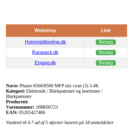
Webshop
Link
Holmrisb8online.dk
Besøg
Rajapack.dk
Besøg
Engsig.dk
Besøg
Navn:
Phaser 8560/8560 MFP stix cyan (3) 3.4K
Kategori:
Elektronik / Blækpatroner og lasertoner /
Blækpatroner
Producent:
Varenummer:
108R00723
EAN:
95205427486
Vurderet til
4.7
ud af 5 stjerner baseret på
18
anmeldelser