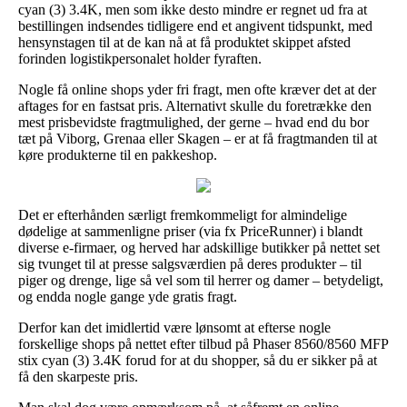
cyan (3) 3.4K, men som ikke desto mindre er regnet ud fra at
bestillingen indsendes tidligere end et angivent tidspunkt, med
hensynstagen til at de kan nå at få produktet skippet afsted
forinden logistikpersonalet holder fyraften.
Nogle få online shops yder fri fragt, men ofte kræver det at der
aftages for en fastsat pris. Alternativt skulle du foretrække den
mest prisbevidste fragtmulighed, der gerne – hvad end du bor
tæt på Viborg, Grenaa eller Skagen – er at få fragtmanden til at
køre produkterne til en pakkeshop.
Det er efterhånden særligt fremkommeligt for almindelige
dødelige at sammenligne priser (via fx PriceRunner) i blandt
diverse e-firmaer, og herved har adskillige butikker på nettet set
sig tvunget til at presse salgsværdien på deres produkter – til
piger og drenge, lige så vel som til herrer og damer – betydeligt,
og endda nogle gange yde gratis fragt.
Derfor kan det imidlertid være lønsomt at efterse nogle
forskellige shops på nettet efter tilbud på Phaser 8560/8560 MFP
stix cyan (3) 3.4K forud for at du shopper, så du er sikker på at
få den skarpeste pris.