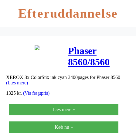
Efteruddannelse
Phaser
8560/8560
MFP stix cyan
XEROX 3x ColorStix ink cyan 3400pages for Phaser 8560
(3) 3.4K
(Læs mere)
1325
kr.
(Vis fragtpris)
Læs mere »
Køb nu »