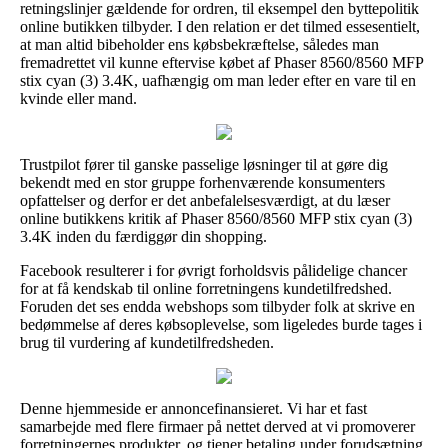
retningslinjer gældende for ordren, til eksempel den byttepolitik
online butikken tilbyder. I den relation er det tilmed essesentielt,
at man altid bibeholder ens købsbekræftelse, således man
fremadrettet vil kunne eftervise købet af Phaser 8560/8560 MFP
stix cyan (3) 3.4K, uafhængig om man leder efter en vare til en
kvinde eller mand.
Trustpilot fører til ganske passelige løsninger til at gøre dig
bekendt med en stor gruppe forhenværende konsumenters
opfattelser og derfor er det anbefalelsesværdigt, at du læser
online butikkens kritik af Phaser 8560/8560 MFP stix cyan (3)
3.4K inden du færdiggør din shopping.
Facebook resulterer i for øvrigt forholdsvis pålidelige chancer
for at få kendskab til online forretningens kundetilfredshed.
Foruden det ses endda webshops som tilbyder folk at skrive en
bedømmelse af deres købsoplevelse, som ligeledes burde tages i
brug til vurdering af kundetilfredsheden.
Denne hjemmeside er annoncefinansieret. Vi har et fast
samarbejde med flere firmaer på nettet derved at vi promoverer
forretningernes produkter, og tjener betaling under forudsætning