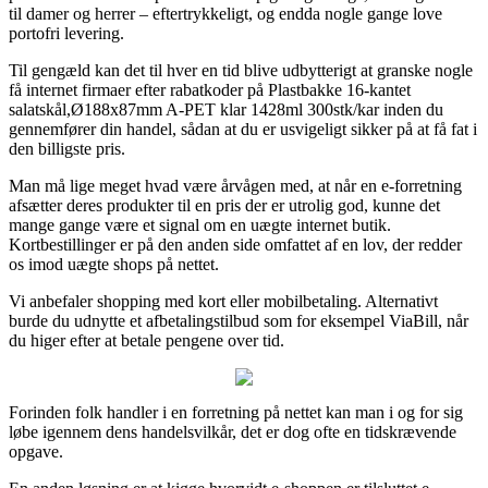
til damer og herrer – eftertrykkeligt, og endda nogle gange love
portofri levering.
Til gengæld kan det til hver en tid blive udbytterigt at granske nogle
få internet firmaer efter rabatkoder på Plastbakke 16-kantet
salatskål,Ø188x87mm A-PET klar 1428ml 300stk/kar inden du
gennemfører din handel, sådan at du er usvigeligt sikker på at få fat i
den billigste pris.
Man må lige meget hvad være årvågen med, at når en e-forretning
afsætter deres produkter til en pris der er utrolig god, kunne det
mange gange være et signal om en uægte internet butik.
Kortbestillinger er på den anden side omfattet af en lov, der redder
os imod uægte shops på nettet.
Vi anbefaler shopping med kort eller mobilbetaling. Alternativt
burde du udnytte et afbetalingstilbud som for eksempel ViaBill, når
du higer efter at betale pengene over tid.
Forinden folk handler i en forretning på nettet kan man i og for sig
løbe igennem dens handelsvilkår, det er dog ofte en tidskrævende
opgave.