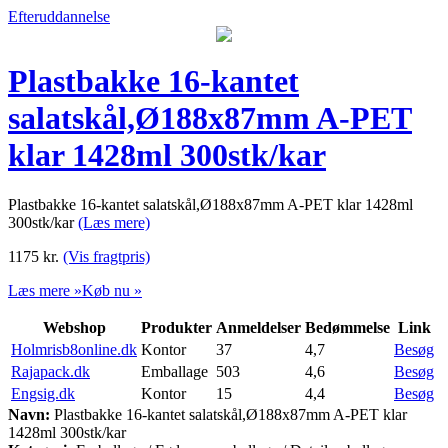
Efteruddannelse
Plastbakke 16-kantet
salatskål,Ø188x87mm A-PET
klar 1428ml 300stk/kar
Plastbakke 16-kantet salatskål,Ø188x87mm A-PET klar 1428ml
300stk/kar
(Læs mere)
1175
kr.
(Vis fragtpris)
Læs mere »
Køb nu »
Webshop
Produkter
Anmeldelser
Bedømmelse
Link
Holmrisb8online.dk
Kontor
37
4,7
Besøg
Rajapack.dk
Emballage
503
4,6
Besøg
Engsig.dk
Kontor
15
4,4
Besøg
Navn:
Plastbakke 16-kantet salatskål,Ø188x87mm A-PET klar
1428ml 300stk/kar