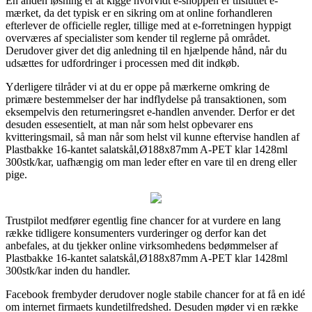
En anden løsning er at kigge hvorvidt e-shoppen er tilsluttet e-
mærket, da det typisk er en sikring om at online forhandleren
efterlever de officielle regler, tillige med at e-forretningen hyppigt
overværes af specialister som kender til reglerne på området.
Derudover giver det dig anledning til en hjælpende hånd, når du
udsættes for udfordringer i processen med dit indkøb.
Yderligere tilråder vi at du er oppe på mærkerne omkring de
primære bestemmelser der har indflydelse på transaktionen, som
eksempelvis den returneringsret e-handlen anvender. Derfor er det
desuden essesentielt, at man når som helst opbevarer ens
kvitteringsmail, så man når som helst vil kunne eftervise handlen af
Plastbakke 16-kantet salatskål,Ø188x87mm A-PET klar 1428ml
300stk/kar, uafhængig om man leder efter en vare til en dreng eller
pige.
Trustpilot medfører egentlig fine chancer for at vurdere en lang
række tidligere konsumenters vurderinger og derfor kan det
anbefales, at du tjekker online virksomhedens bedømmelser af
Plastbakke 16-kantet salatskål,Ø188x87mm A-PET klar 1428ml
300stk/kar inden du handler.
Facebook frembyder derudover nogle stabile chancer for at få en idé
om internet firmaets kundetilfredshed. Desuden møder vi en række