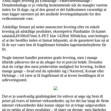
Antal dages levering på Emballage / Fødevareemballage /
Detailemballage er jo virkelig bestemmende når du mangler varerne
inden for få dage, og af den grund er det fuldkommen væsentligt at
man kigger nærmere på det anslåede leveringstidspunkt for den
vedkommende vare.
Adskillige firmaer på nettet annoncerer levering efter en enkelt
hverdag på adskillige produkter, eksempelvis Plastbakke 16-kantet
salatskål,Ø188x87mm A-PET klar 1428ml 300stk/kar, som betinges
af at der bestilles inden et fastsat tidspunkt, så de garanteret kan nå at
få de nye varer hen til fragtfirmaet forinden lagermedarbejderne får
fri.
Nogle internet handler præsterer gratis levering, men i mange
tilfælde påkræves det at du aftager for et præcist beløb. Desuden
skal du vælge den mest prisbevidste mulighed for levering, hvilket
mange gange – hvad end du opholder sig i Næstved, Korsør eller
Helsinge – vil være at få fragtfirmaet til at levere bestillingen til et
udleveringssted.
Det er jo usædvanlig gnidningsløst for enhver at søge sig frem til
priser på tværs af internet virksomheder, og for det har langt de fleste
internet virksomheder ikke kunne slippe for at tvinge salgsværdien
på en række af deres produkter – til piger og drenge, men ligeledes