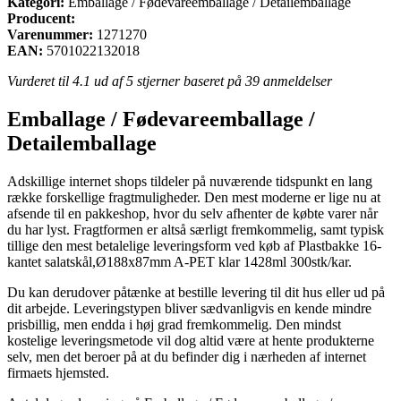
Kategori:
Emballage / Fødevareemballage / Detailemballage
Producent:
Varenummer:
1271270
EAN:
5701022132018
Vurderet til
4.1
ud af 5 stjerner baseret på
39
anmeldelser
Emballage / Fødevareemballage /
Detailemballage
Adskillige internet shops tildeler på nuværende tidspunkt en lang
række forskellige fragtmuligheder. Den mest moderne er lige nu at
afsende til en pakkeshop, hvor du selv afhenter de købte varer når
du har lyst. Fragtformen er altså særligt fremkommelig, samt typisk
tillige den mest betalelige leveringsform ved køb af Plastbakke 16-
kantet salatskål,Ø188x87mm A-PET klar 1428ml 300stk/kar.
Du kan derudover påtænke at bestille levering til dit hus eller ud på
dit arbejde. Leveringstypen bliver sædvanligvis en kende mindre
prisbillig, men endda i høj grad fremkommelig. Den mindst
kostelige leveringsmetode vil dog altid være at hente produkterne
selv, men det beroer på at du befinder dig i nærheden af internet
firmaets hjemsted.