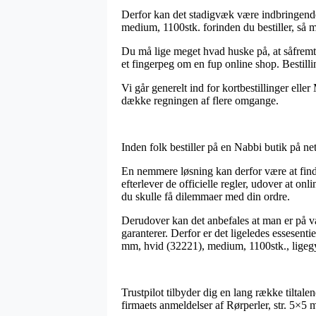
Derfor kan det stadigvæk være indbringende a
medium, 1100stk. forinden du bestiller, så ma
Du må lige meget hvad huske på, at såfremt
et fingerpeg om en fup online shop. Bestilli
Vi går generelt ind for kortbestillinger ell
dække regningen af flere omgange.
Inden folk bestiller på en Nabbi butik på ne
En nemmere løsning kan derfor være at find
efterlever de officielle regler, udover at onl
du skulle få dilemmaer med din ordre.
Derudover kan det anbefales at man er på va
garanterer. Derfor er det ligeledes essesenti
mm, hvid (32221), medium, 1100stk., ligegyl
Trustpilot tilbyder dig en lang række tiltale
firmaets anmeldelser af Rørperler, str. 5×5