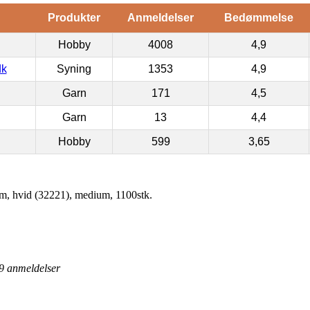
Produkter
Anmeldelser
Bedømmelse
Hobby
4008
4,9
dk
Syning
1353
4,9
Garn
171
4,5
Garn
13
4,4
Hobby
599
3,65
mm, hvid (32221), medium, 1100stk.
9
anmeldelser