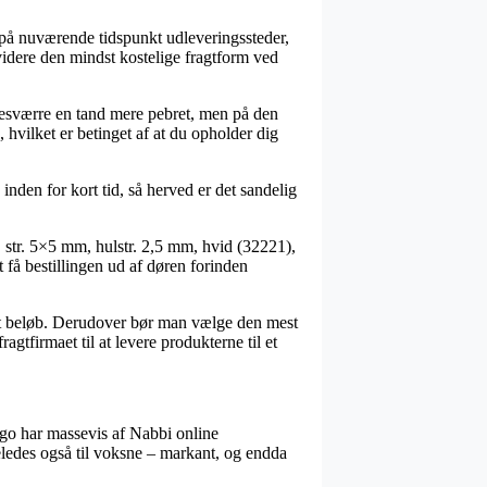
r på nuværende tidspunkt udleveringssteder,
videre den mindst kostelige fragtform ved
r desværre en tand mere pebret, men på den
hvilket er betinget af at du opholder dig
nden for kort tid, så herved er det sandelig
 str. 5×5 mm, hulstr. 2,5 mm, hvid (32221),
t få bestillingen ud af døren forinden
stsat beløb. Derudover bør man vælge den mest
agtfirmaet til at levere produkterne til et
 ergo har massevis af Nabbi online
igeledes også til voksne – markant, og endda