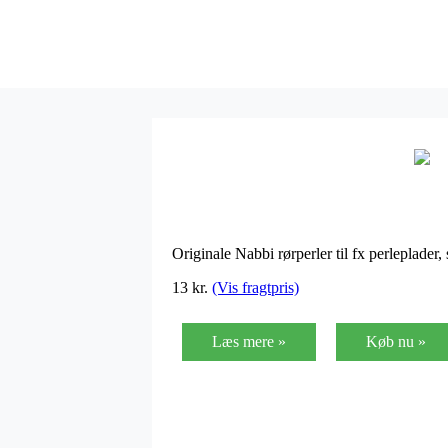
Originale Nabbi rørperler til fx perleplade
13
kr.
(Vis fragtpris)
Læs mere »
Køb nu »