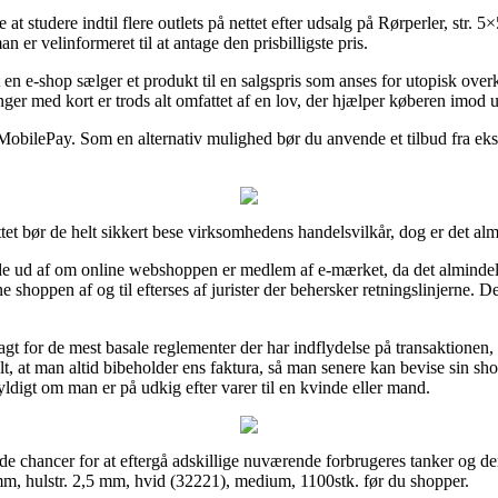
t studere indtil flere outlets på nettet efter udsalg på Rørperler, str. 
n er velinformeret til at antage den prisbilligste pris.
 en e-shop sælger et produkt til en salgspris som anses for utopisk ov
nger med kort er trods alt omfattet af en lov, der hjælper køberen imod u
er MobilePay. Som en alternativ mulighed bør du anvende et tilbud fra ek
ttet bør de helt sikkert bese virksomhedens handelsvilkår, dog er det alm
e ud af om online webshoppen er medlem af e-mærket, da det almindelig
ine shoppen af og til efterses af jurister der behersker retningslinjerne. D
gt for de mest basale reglementer der har indflydelse på transaktione
elt, at man altid bibeholder ens faktura, så man senere kan bevise sin sh
digt om man er på udkig efter varer til en kvinde eller mand.
nde chancer for at eftergå adskillige nuværende forbrugeres tanker og derf
 mm, hulstr. 2,5 mm, hvid (32221), medium, 1100stk. før du shopper.