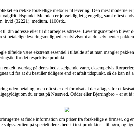
jeblikket en række forskellige metoder til levering. Den mest moderne e
t valgfrit tidspunkt. Metoden er jo vældig let gængelig, samt oftest end
mm, hvid (32221), medium, 1100stk..
 til din adresse eller til dit arbejdes adresse. Leveringsmetoden blive
t betalelige leveringsmulighed er utvivlsomt at du selv henter pakken, 
e tilfælde være ekstremt essentiel i tilfælde af at man mangler pakken i
ingstid for det respektive produkt.
n enkelt hverdag på deres bedst sælgende varer, eksempelvis Rørperler,
s ud fra at du bestiller tidligere end et aftalt tidspunkt, så de kan nå a
ering uden betaling, men oftest er det forudsat at der aftages for et fa
 ligegyldigt om du er tæt på Næstved, Odder eller Bjerringbro – er at få fr
 forbrugerne at finde information om priser fra forskellige e-firmaer, og
te salgsværdien på specielt deres bedst i test produkter – til børn, og l