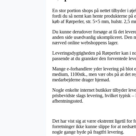
En stor portion shops på nettet tilbyder i ø
fordi du så nemt kan hente produkterne på e
køb af Rørperler, str. 5×5 mm, hulstr. 2,5 
Du kunne derudover forsøge at få det leveret
anden side usædvanlig ukompliceret. Den mes
nærved online webshoppens lager.
Leveringsdygtigheden på Rørperler kan i nogl
passende at du gransker den forventede lever
Mange e-forhandlere yder levering på blot e
medium, 1100stk., men vær obs på at det regne
medarbejderne drager hjemad.
Nogle enkelte internet butikker tilbyder lev
prisbevidste slags levering, hvilket typisk –
afhentningssted.
Det har vist sig at være ekstremt ligetil for
forretninger ikke kunne slippe for at nedsæt
nogle gange byde på fragtfri levering.