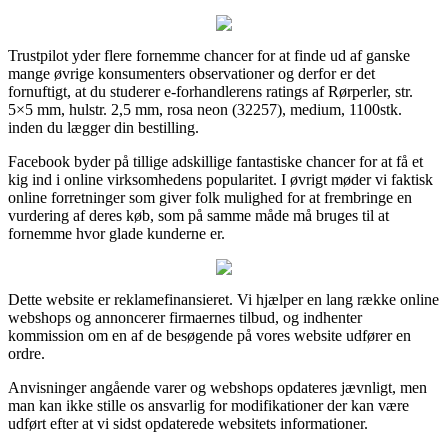
Trustpilot yder flere fornemme chancer for at finde ud af ganske
mange øvrige konsumenters observationer og derfor er det
fornuftigt, at du studerer e-forhandlerens ratings af Rørperler, str.
5×5 mm, hulstr. 2,5 mm, rosa neon (32257), medium, 1100stk.
inden du lægger din bestilling.
Facebook byder på tillige adskillige fantastiske chancer for at få et
kig ind i online virksomhedens popularitet. I øvrigt møder vi faktisk
online forretninger som giver folk mulighed for at frembringe en
vurdering af deres køb, som på samme måde må bruges til at
fornemme hvor glade kunderne er.
Dette website er reklamefinansieret. Vi hjælper en lang række online
webshops og annoncerer firmaernes tilbud, og indhenter
kommission om en af de besøgende på vores website udfører en
ordre.
Anvisninger angående varer og webshops opdateres jævnligt, men
man kan ikke stille os ansvarlig for modifikationer der kan være
udført efter at vi sidst opdaterede websitets informationer.