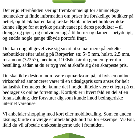
Det er jo efterhånden særligt fremkommeligt for almindelige
mennesker at finde information om priser fra forskellige butikker på
nettet, og til tak har en lang række Nabbi internet butikker ikke
kunne slippe for at trykke prisniveauet på deres produkter – til
drenge og piger, og endvidere også til herrer og damer – betydeligt,
og endda nogle gange tilbyde portofri fragt.
Det kan dog alligevel vise sig smart at se nærmere på enkelte
netbutikker efter udsalg på Rørperler, str. 5×5 mm, hulstr. 2,5 mm,
rosa neon (32257), medium, 1100stk. før du gennemfører din
bestilling, sådan at du er tryg ved at skaffe sig den skarpeste pris.
Du skal ikke desto mindre være opmærksom på, at hvis en online
virksomhed annoncerer varer til en udsalgspris som anses for helt
fantastisk fremragende, kunne det i nogle tilfælde være et tegn på en
bedragerisk online forretning. Kortkøb er i hvert fald en del af en
foranstaltning, der forsvarer dig som kunde imod bedrageriske
internet varehuse.
Vi anbefaler shopping med kort eller mobilbetaling. Som en anden
løsning burde du vælge et afbetalingstilbud fra for eksempel ViaBill,
ifald du vil afbetale omkostningerne ude i fremtiden.