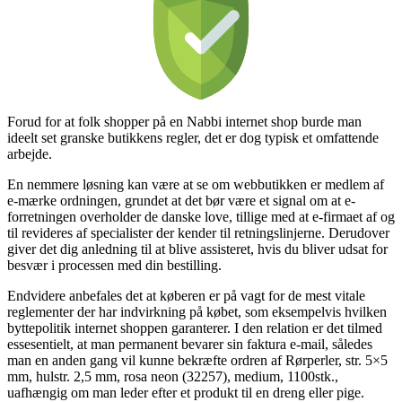
Forud for at folk shopper på en Nabbi internet shop burde man
ideelt set granske butikkens regler, det er dog typisk et omfattende
arbejde.
En nemmere løsning kan være at se om webbutikken er medlem af
e-mærke ordningen, grundet at det bør være et signal om at e-
forretningen overholder de danske love, tillige med at e-firmaet af og
til revideres af specialister der kender til retningslinjerne. Derudover
giver det dig anledning til at blive assisteret, hvis du bliver udsat for
besvær i processen med din bestilling.
Endvidere anbefales det at køberen er på vagt for de mest vitale
reglementer der har indvirkning på købet, som eksempelvis hvilken
byttepolitik internet shoppen garanterer. I den relation er det tilmed
essesentielt, at man permanent bevarer sin faktura e-mail, således
man en anden gang vil kunne bekræfte ordren af Rørperler, str. 5×5
mm, hulstr. 2,5 mm, rosa neon (32257), medium, 1100stk.,
uafhængig om man leder efter et produkt til en dreng eller pige.