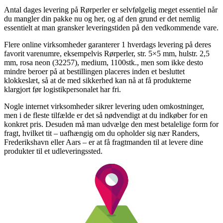
Antal dages levering på Rørperler er selvfølgelig meget essentiel når
du mangler din pakke nu og her, og af den grund er det nemlig
essentielt at man gransker leveringstiden på den vedkommende vare.
Flere online virksomheder garanterer 1 hverdags levering på deres
favorit varenumre, eksempelvis Rørperler, str. 5×5 mm, hulstr. 2,5
mm, rosa neon (32257), medium, 1100stk., men som ikke desto
mindre beroer på at bestillingen placeres inden et besluttet
klokkeslæt, så at de med sikkerhed kan nå at få produkterne
klargjort før logistikpersonalet har fri.
Nogle internet virksomheder sikrer levering uden omkostninger,
men i de fleste tilfælde er det så nødvendigt at du indkøber for en
konkret pris. Desuden må man udvælge den mest betalelige form for
fragt, hvilket tit – uafhængig om du opholder sig nær Randers,
Frederikshavn eller Aars – er at få fragtmanden til at levere dine
produkter til et udleveringssted.