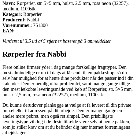
Navn:
Rørperler, str. 5×5 mm, hulstr. 2,5 mm, rosa neon (32257),
medium, 1100stk.
Kategori:
Rørperler
Producent:
Nabbi
Varenummer:
751300
EAN:
Vurderet til
3.5
ud af 5 stjerner baseret på
3
anmeldelser
Rørperler fra Nabbi
Flere online firmaer yder i dag mange forskellige fragttyper. Den
mest almindelige er nu til dags at få sendt til en pakkeshop, så du
selv har mulighed for at hente dine produkter når det passer ind i din
kalender. Den er nemlig ultra problemfri, samt mange gange tillige
den mest letkøbte leveringsmåde ved køb af Rørperler, str. 5×5 mm,
hulstr. 2,5 mm, rosa neon (32257), medium, 1100stk..
Du kunne derudover planlægge at vælge at få leveret til din private
bopæl eller til adressen på dit arbejde. Den er mange gange en
anelse mere pebret, men også ret simpel. Den prisbilligste
leveringstype vil dog i de fleste tilfælde være selv at hente pakken,
som jo stiller krav om at du befinder dig nær internet forretningens
arbejdslager.