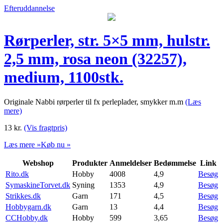
Efteruddannelse
Rørperler, str. 5×5 mm, hulstr.
2,5 mm, rosa neon (32257),
medium, 1100stk.
Originale Nabbi rørperler til fx perleplader, smykker m.m
(Læs
mere)
13
kr.
(Vis fragtpris)
Læs mere »
Køb nu »
Webshop
Produkter
Anmeldelser
Bedømmelse
Link
Rito.dk
Hobby
4008
4,9
Besøg
SymaskineTorvet.dk
Syning
1353
4,9
Besøg
Strikkes.dk
Garn
171
4,5
Besøg
Hobbygarn.dk
Garn
13
4,4
Besøg
CCHobby.dk
Hobby
599
3,65
Besøg