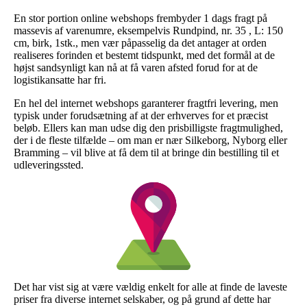
En stor portion online webshops frembyder 1 dags fragt på
massevis af varenumre, eksempelvis Rundpind, nr. 35 , L: 150
cm, birk, 1stk., men vær påpasselig da det antager at orden
realiseres forinden et bestemt tidspunkt, med det formål at de
højst sandsynligt kan nå at få varen afsted forud for at de
logistikansatte har fri.
En hel del internet webshops garanterer fragtfri levering, men
typisk under forudsætning af at der erhverves for et præcist
beløb. Ellers kan man udse dig den prisbilligste fragtmulighed,
der i de fleste tilfælde – om man er nær Silkeborg, Nyborg eller
Bramming – vil blive at få dem til at bringe din bestilling til et
udleveringssted.
Det har vist sig at være vældig enkelt for alle at finde de laveste
priser fra diverse internet selskaber, og på grund af dette har