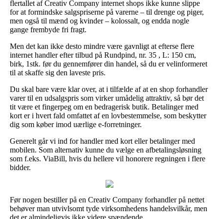
flertallet af Creativ Company internet shops ikke kunne slippe
for at formindske salgspriserne på varerne – til drenge og piger,
men også til mænd og kvinder – kolossalt, og endda nogle
gange frembyde fri fragt.
Men det kan ikke desto mindre være gavnligt at efterse flere
internet handler efter tilbud på Rundpind, nr. 35 , L: 150 cm,
birk, 1stk. før du gennemfører din handel, så du er velinformeret
til at skaffe sig den laveste pris.
Du skal bare være klar over, at i tilfælde af at en shop forhandler
varer til en udsalgspris som virker umådelig attraktiv, så bør det
tit være et fingerpeg om en bedragerisk butik. Betalinger med
kort er i hvert fald omfattet af en lovbestemmelse, som beskytter
dig som køber imod uærlige e-forretninger.
Generelt går vi ind for handler med kort eller betalinger med
mobilen. Som alternativ kunne du vælge en afbetalingsløsning
som f.eks. ViaBill, hvis du hellere vil honorere regningen i flere
bidder.
Før nogen bestiller på en Creativ Company forhandler på nettet
behøver man utvivlsomt tyde virksomhedens handelsvilkår, men
det er almindeligvis ikke videre spændende.