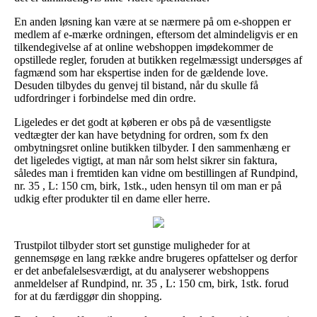
En anden løsning kan være at se nærmere på om e-shoppen er
medlem af e-mærke ordningen, eftersom det almindeligvis er en
tilkendegivelse af at online webshoppen imødekommer de
opstillede regler, foruden at butikken regelmæssigt undersøges af
fagmænd som har ekspertise inden for de gældende love.
Desuden tilbydes du genvej til bistand, når du skulle få
udfordringer i forbindelse med din ordre.
Ligeledes er det godt at køberen er obs på de væsentligste
vedtægter der kan have betydning for ordren, som fx den
ombytningsret online butikken tilbyder. I den sammenhæng er
det ligeledes vigtigt, at man når som helst sikrer sin faktura,
således man i fremtiden kan vidne om bestillingen af Rundpind,
nr. 35 , L: 150 cm, birk, 1stk., uden hensyn til om man er på
udkig efter produkter til en dame eller herre.
Trustpilot tilbyder stort set gunstige muligheder for at
gennemsøge en lang række andre brugeres opfattelser og derfor
er det anbefalelsesværdigt, at du analyserer webshoppens
anmeldelser af Rundpind, nr. 35 , L: 150 cm, birk, 1stk. forud
for at du færdiggør din shopping.