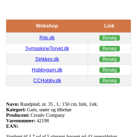
Webshop
Link
Rito.dk
Besøg
SymaskineTorvet.dk
Besøg
Strikkes.dk
Besøg
Hobbygarn.dk
Besøg
CCHobby.dk
Besøg
Navn:
Rundpind, nr. 35 , L: 150 cm, birk, 1stk.
Kategori:
Garn, snøre og tilbehør
Producent:
Creativ Company
Varenummer:
42198
EAN:
Vurderet til
3.7
ud af 5 stjerner baseret på
43
anmeldelser