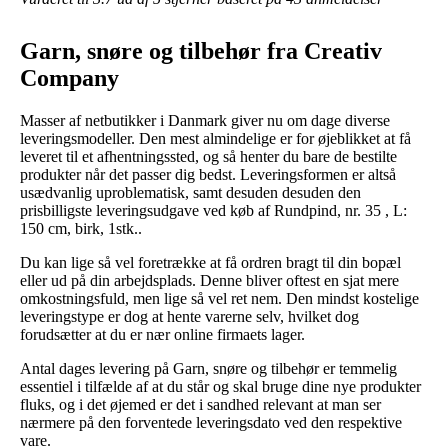
Garn, snøre og tilbehør fra Creativ
Company
Masser af netbutikker i Danmark giver nu om dage diverse
leveringsmodeller. Den mest almindelige er for øjeblikket at få
leveret til et afhentningssted, og så henter du bare de bestilte
produkter når det passer dig bedst. Leveringsformen er altså
usædvanlig uproblematisk, samt desuden desuden den
prisbilligste leveringsudgave ved køb af Rundpind, nr. 35 , L:
150 cm, birk, 1stk..
Du kan lige så vel foretrække at få ordren bragt til din bopæl
eller ud på din arbejdsplads. Denne bliver oftest en sjat mere
omkostningsfuld, men lige så vel ret nem. Den mindst kostelige
leveringstype er dog at hente varerne selv, hvilket dog
forudsætter at du er nær online firmaets lager.
Antal dages levering på Garn, snøre og tilbehør er temmelig
essentiel i tilfælde af at du står og skal bruge dine nye produkter
fluks, og i det øjemed er det i sandhed relevant at man ser
nærmere på den forventede leveringsdato ved den respektive
vare.