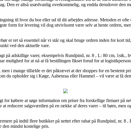
rdag. Den er altså usædvanlig overkommelig, og endda derudover den mes
gning til hvor du bor eller ud til dit arbejdes adresse. Metoden er of
ligste form for levering vil dog utvivlsomt være selv at hente ordren, m
ør er ret så essentiel når vi står og skal bruge ordren inden for kort ti
punkt ved den aktuelle vare.
agt på adskillige varer, eksempelvis Rundpind, nr. 8 , L: 80 cm, 1stk., h
 har mulighed for at nå at få bestillingen fikset forud for at logistikperso
, men i mange tilfælde er det påkrævet at der shoppes for en bestemt pris
t om du opholder sig i Køge, Aabenraa eller Hammel – vil være at få dem t
 for købere at søge information om priser fra forskellige firmaer på net
at reducere salgsværdien på en række af deres varer – til børn, men og
ærmere på indtil flere butikker på nettet efter rabat på Rundpind, nr. 8 
e den mindst kostelige pris.