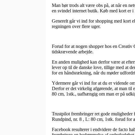
Man bør trods alt være obs på, at når en ne
en svindel internet butik. Køb med kort er i 
Generelt går vi ind for shopping med kort el
regningen over flere uger.
Forud for at nogen shopper hos en Creativ C
tidskrævende arbejde.
En anden mulighed kan derfor være at efterse
lever op til de danske love, tillige med at 
for en håndsrækning, når du møder udfordri
Ydermere går vi ind for at du er vidende om
Derfor er det virkelig afgørende, at man til 
80 cm, 1stk., uafhængig om man er på udkig e
Trustpilot frembringer ret gode muligheder f
Rundpind, nr. 8 , L: 80 cm, 1stk. forud for 
Facebook resulterer i endvidere de facto ha
frembringe en bedømmelse af ordreforløbet, 