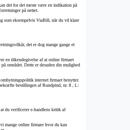
an det for det meste være en indikation på
orretninger på nettet.
ng som eksempelvis ViaBill, når du vil klare
retningsvilkår, det er dog mange gange et
e en tilkendegivelse af at online firmaet
rne på området. Dette er desuden din mulighed
ombytningspolitik internet firmaet benytter.
bekræfte bestillingen af Rundpind, nr. 8 , L:
t du verificerer e-handlens kritik af
r vi mange online firmaer hvor du kan
er.