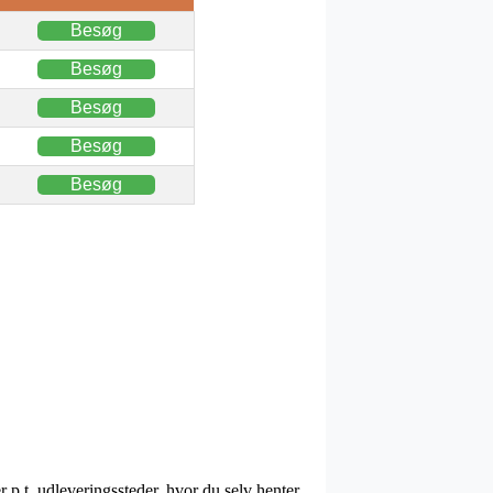
Besøg
Besøg
Besøg
Besøg
Besøg
p.t. udleveringssteder, hvor du selv henter