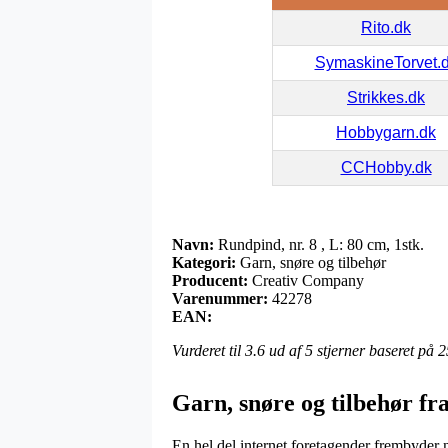
Rito.dk
SymaskineTorvet.
Strikkes.dk
Hobbygarn.dk
CCHobby.dk
Navn:
Rundpind, nr. 8 , L: 80 cm, 1stk.
Kategori:
Garn, snøre og tilbehør
Producent:
Creativ Company
Varenummer:
42278
EAN:
Vurderet til
3.6
ud af 5 stjerner baseret på
2
Garn, snøre og tilbehør f
En hel del internet foretagender frembyder 