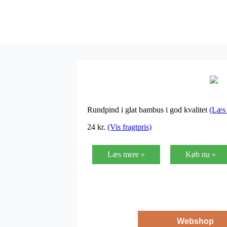
Rundpind i glat bambus i god kvalitet
(Læs
24
kr.
(Vis fragtpris)
Læs mere »
Køb nu »
Webshop