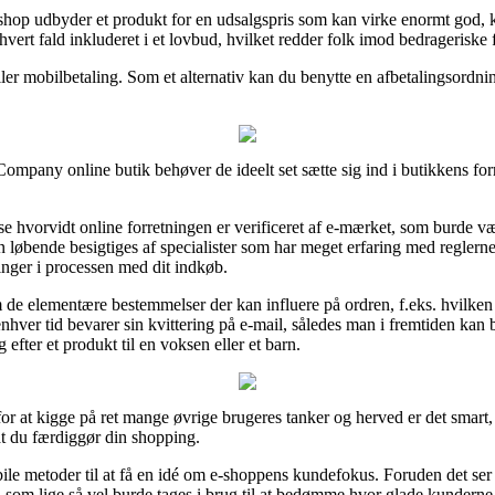
tshop udbyder et produkt for en udsalgspris som kan virke enormt god, k
hvert fald inkluderet i et lovbud, hvilket redder folk imod bedrageriske f
ler mobilbetaling. Som et alternativ kan du benytte en afbetalingsordni
ompany online butik behøver de ideelt set sætte sig ind i butikkens for
 hvorvidt online forretningen er verificeret af e-mærket, som burde vær
den løbende besigtiges af specialister som har meget erfaring med regle
nger i processen med dit indkøb.
 de elementære bestemmelser der kan influere på ordren, f.eks. hvilken 
enhver tid bevarer sin kvittering på e-mail, således man i fremtiden kan 
fter et produkt til en voksen eller et barn.
or at kigge på ret mange øvrige brugeres tanker og herved er det smart, a
at du færdiggør din shopping.
bile metoder til at få en idé om e-shoppens kundefokus. Foruden det se
som lige så vel burde tages i brug til at bedømme hvor glade kunderne 