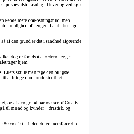
t prisbevidste løsning til levering ved køb
te en kende mere omkostningsfuld, men
en den mulighed afhænger af at du bor lige
d, så af den grund er det i sandhed afgørende
vilket dog er forudsat at ordren lægges
nalet tager hjem.
. Ellers skulle man tage den billigste
il at bringe dine produkter til et
tet, og af den grund har masser af Creativ
så til mænd og kvinder – drastisk, og
, L: 80 cm, 1stk. inden du gennemfører din