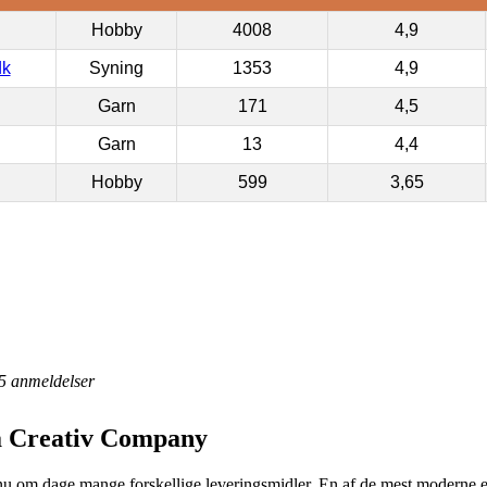
Hobby
4008
4,9
dk
Syning
1353
4,9
Garn
171
4,5
Garn
13
4,4
Hobby
599
3,65
5
anmeldelser
ra Creativ Company
nu om dage mange forskellige leveringsmidler. En af de mest moderne er 