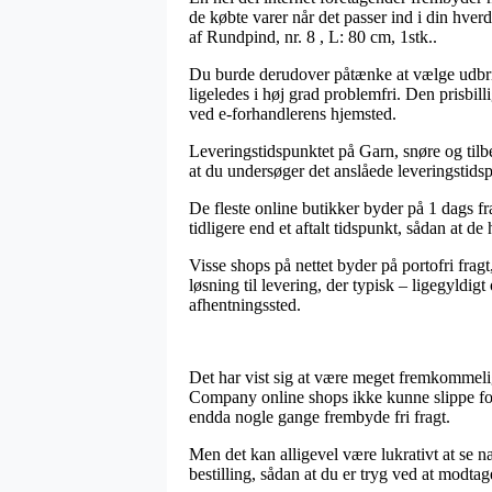
de købte varer når det passer ind i din hve
af Rundpind, nr. 8 , L: 80 cm, 1stk..
Du burde derudover påtænke at vælge udbrin
ligeledes i høj grad problemfri. Den prisbil
ved e-forhandlerens hjemsted.
Leveringstidspunktet på Garn, snøre og tilbeh
at du undersøger det anslåede leveringstids
De fleste online butikker byder på 1 dags fr
tidligere end et aftalt tidspunkt, sådan at de
Visse shops på nettet byder på portofri fragt
løsning til levering, der typisk – ligegyldig
afhentningssted.
Det har vist sig at være meget fremkommeligt
Company online shops ikke kunne slippe for 
endda nogle gange frembyde fri fragt.
Men det kan alligevel være lukrativt at se n
bestilling, sådan at du er tryg ved at modtag