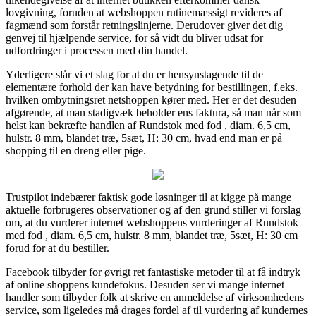
lovgivning, foruden at webshoppen rutinemæssigt revideres af
fagmænd som forstår retningslinjerne. Derudover giver det dig
genvej til hjælpende service, for så vidt du bliver udsat for
udfordringer i processen med din handel.
Yderligere slår vi et slag for at du er hensynstagende til de
elementære forhold der kan have betydning for bestillingen, f.eks.
hvilken ombytningsret netshoppen kører med. Her er det desuden
afgørende, at man stadigvæk beholder ens faktura, så man når som
helst kan bekræfte handlen af Rundstok med fod , diam. 6,5 cm,
hulstr. 8 mm, blandet træ, 5sæt, H: 30 cm, hvad end man er på
shopping til en dreng eller pige.
Trustpilot indebærer faktisk gode løsninger til at kigge på mange
aktuelle forbrugeres observationer og af den grund stiller vi forslag
om, at du vurderer internet webshoppens vurderinger af Rundstok
med fod , diam. 6,5 cm, hulstr. 8 mm, blandet træ, 5sæt, H: 30 cm
forud for at du bestiller.
Facebook tilbyder for øvrigt ret fantastiske metoder til at få indtryk
af online shoppens kundefokus. Desuden ser vi mange internet
handler som tilbyder folk at skrive en anmeldelse af virksomhedens
service, som ligeledes må drages fordel af til vurdering af kundernes