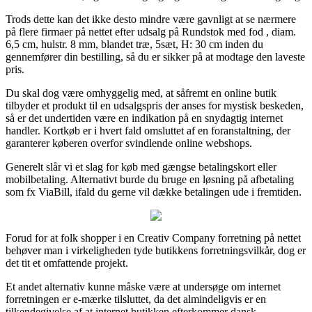
Trods dette kan det ikke desto mindre være gavnligt at se nærmere
på flere firmaer på nettet efter udsalg på Rundstok med fod , diam.
6,5 cm, hulstr. 8 mm, blandet træ, 5sæt, H: 30 cm inden du
gennemfører din bestilling, så du er sikker på at modtage den laveste
pris.
Du skal dog være omhyggelig med, at såfremt en online butik
tilbyder et produkt til en udsalgspris der anses for mystisk beskeden,
så er det undertiden være en indikation på en snydagtig internet
handler. Kortkøb er i hvert fald omsluttet af en foranstaltning, der
garanterer køberen overfor svindlende online webshops.
Generelt slår vi et slag for køb med gængse betalingskort eller
mobilbetaling. Alternativt burde du bruge en løsning på afbetaling
som fx ViaBill, ifald du gerne vil dække betalingen ude i fremtiden.
Forud for at folk shopper i en Creativ Company forretning på nettet
behøver man i virkeligheden tyde butikkens forretningsvilkår, dog er
det tit et omfattende projekt.
Et andet alternativ kunne måske være at undersøge om internet
forretningen er e-mærke tilsluttet, da det almindeligvis er en
tilkendegivelse af at internet butikken efterkommer dansk