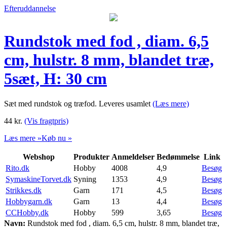
Efteruddannelse
Rundstok med fod , diam. 6,5
cm, hulstr. 8 mm, blandet træ,
5sæt, H: 30 cm
Sæt med rundstok og træfod. Leveres usamlet
(Læs mere)
44
kr.
(Vis fragtpris)
Læs mere »
Køb nu »
Webshop
Produkter
Anmeldelser
Bedømmelse
Link
Rito.dk
Hobby
4008
4,9
Besøg
SymaskineTorvet.dk
Syning
1353
4,9
Besøg
Strikkes.dk
Garn
171
4,5
Besøg
Hobbygarn.dk
Garn
13
4,4
Besøg
CCHobby.dk
Hobby
599
3,65
Besøg
Navn:
Rundstok med fod , diam. 6,5 cm, hulstr. 8 mm, blandet træ,