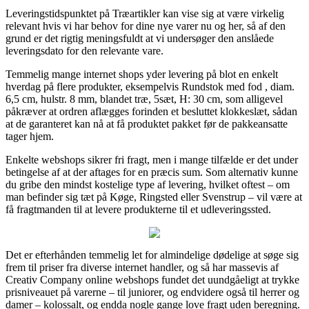
Leveringstidspunktet på Træartikler kan vise sig at være virkelig
relevant hvis vi har behov for dine nye varer nu og her, så af den
grund er det rigtig meningsfuldt at vi undersøger den anslåede
leveringsdato for den relevante vare.
Temmelig mange internet shops yder levering på blot en enkelt
hverdag på flere produkter, eksempelvis Rundstok med fod , diam.
6,5 cm, hulstr. 8 mm, blandet træ, 5sæt, H: 30 cm, som alligevel
påkræver at ordren aflægges forinden et besluttet klokkeslæt, sådan
at de garanteret kan nå at få produktet pakket før de pakkeansatte
tager hjem.
Enkelte webshops sikrer fri fragt, men i mange tilfælde er det under
betingelse af at der aftages for en præcis sum. Som alternativ kunne
du gribe den mindst kostelige type af levering, hvilket oftest – om
man befinder sig tæt på Køge, Ringsted eller Svenstrup – vil være at
få fragtmanden til at levere produkterne til et udleveringssted.
Det er efterhånden temmelig let for almindelige dødelige at søge sig
frem til priser fra diverse internet handler, og så har massevis af
Creativ Company online webshops fundet det uundgåeligt at trykke
prisniveauet på varerne – til juniorer, og endvidere også til herrer og
damer – kolossalt, og endda nogle gange love fragt uden beregning.