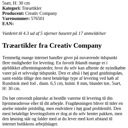
5sæt, H: 30 cm
Kategori:
Træartikler
Producent:
Creativ Company
Varenummer:
576501
EAN:
Vurderet til
4.3
ud af 5 stjerner baseret på
17
anmeldelser
Træartikler fra Creativ Company
Temmelig mange internet handler giver på nuværende tidspunkt
flere muligheder for levering. En favorit iblandt mange er i
øjeblikket afhentningssteder, hvor du selv kan afhente de nyindkøbte
varer på et selvvalgt tidspunkt. Den er altså i høj grad gnidningsløs,
samt endda tillige den mest betalelige type af levering ved køb af
Rundstok med fod , diam. 6,5 cm, hulstr. 8 mm, blandet træ, 5sæt,
H: 30 cm.
Du bør omvendt påtænke at bestille varerne til levering til din
hjemmeadresse eller til dit arbejde. Fragtløsningen bliver til tider en
anelse mindre prisbillig, men endvidere i høj grad problemfri. Den
mest betalelige leveringsform er dog at du selv henter pakken, men
den løsning står og falder med at du lever med kort afstand til
internet butikkens arbejdslager.