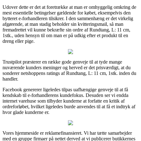
Udover dette er det at foretrække at man er omhyggelig omkring de
mest essentielle betingelser gældende for købet, eksempelvis den
bytteret e-forhandleren tilsikrer. I den sammenhæng er det virkelig
afgørende, at man stadig beholder sin kvitteringsmail, så man
fremadrettet vil kunne bekræfte sin ordre af Rundtang, L: 11 cm,
1stk., uden hensyn til om man er på udkig efter et produkt til en
dreng eller pige.
Trustpilot præsterer en række gode genveje til at tyde mange
nuværende kunders meninger og herved er det prisværdigt, at du
sonderer netshoppens ratings af Rundtang, L: 11 cm, 1stk. inden du
handler.
Facebook genererer ligeledes tilpas uafhængige genveje til at få
kendskab til e-forhandlerens kundefokus. Desuden ser vi endda
internet varehuse som tilbyder kunderne at forfatte en kritik af
ordreforløbet, hvilket ligeledes burde anvendes til at få et indtryk af
hvor glade kunderne er.
Vores hjemmeside er reklamefinansieret. Vi har tætte samarbejder
med en gruppe firmaer på nettet derved at vi publicerer butikkernes