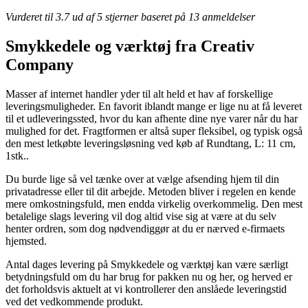
Vurderet til
3.7
ud af 5 stjerner baseret på
13
anmeldelser
Smykkedele og værktøj fra Creativ
Company
Masser af internet handler yder til alt held et hav af forskellige
leveringsmuligheder. En favorit iblandt mange er lige nu at få leveret
til et udleveringssted, hvor du kan afhente dine nye varer når du har
mulighed for det. Fragtformen er altså super fleksibel, og typisk også
den mest letkøbte leveringsløsning ved køb af Rundtang, L: 11 cm,
1stk..
Du burde lige så vel tænke over at vælge afsending hjem til din
privatadresse eller til dit arbejde. Metoden bliver i regelen en kende
mere omkostningsfuld, men endda virkelig overkommelig. Den mest
betalelige slags levering vil dog altid vise sig at være at du selv
henter ordren, som dog nødvendiggør at du er nærved e-firmaets
hjemsted.
Antal dages levering på Smykkedele og værktøj kan være særligt
betydningsfuld om du har brug for pakken nu og her, og herved er
det forholdsvis aktuelt at vi kontrollerer den anslåede leveringstid
ved det vedkommende produkt.