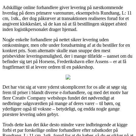
Adskillige online forhandlere giver levering på næstkommende
hverdag på deres primære varenumre, eksempelvis Rundtang, L: 11
cm, 1stk., der dog påkræver at transaktionen realiseres forud for et
angivent klokkeslæt, så de kan nå at få bestillingen skippet afsted
inden logistikpersonalet drager hjemad.
Nogle enkelte forhandlere på nettet sikrer levering uden
omkostninger, men ofte under forudsætning af at du bestiller for en
konkret pris. Som alternativ skulle man snuppe den mest
prisbevidste leveringsmulighed, der i mange tilfælde – uanset om du
befinder sig tæt på Horsens, Frederikshavn eller Assens – er at få
fragtfirmaet til at levere ordren til en pakkeshop.
Det har vist sig at være yderst ukompliceret for os alle at søge sig
frem til priser i blandt diverse e-forhandlere, og med det motiv har
flere Creativ Company webshops fundet det nødvendigt at
nedbringe salgsværdien på mange af deres varer – til børn, og
yderligere også til voksne – betydeligt, og endda nogle gange
præstere levering uden gebyr.
Trods dette kan det ikke desto mindre være indbringende at kigge
forbi et par forskellige online forhandlere efter rabatkoder på
Rundtang, L: 11 cm, 1stk. forud for at du køber, så du er sikker på at