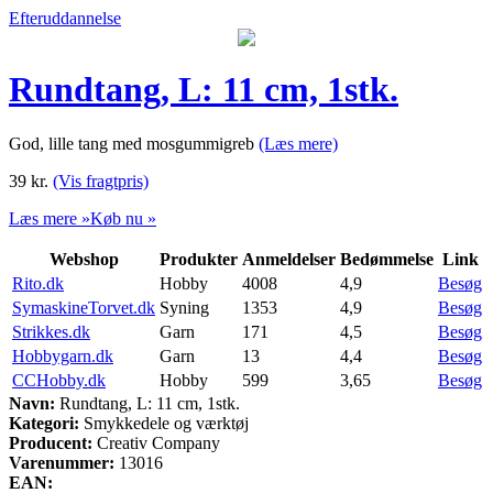
Efteruddannelse
Rundtang, L: 11 cm, 1stk.
God, lille tang med mosgummigreb
(Læs mere)
39
kr.
(Vis fragtpris)
Læs mere »
Køb nu »
Webshop
Produkter
Anmeldelser
Bedømmelse
Link
Rito.dk
Hobby
4008
4,9
Besøg
SymaskineTorvet.dk
Syning
1353
4,9
Besøg
Strikkes.dk
Garn
171
4,5
Besøg
Hobbygarn.dk
Garn
13
4,4
Besøg
CCHobby.dk
Hobby
599
3,65
Besøg
Navn:
Rundtang, L: 11 cm, 1stk.
Kategori:
Smykkedele og værktøj
Producent:
Creativ Company
Varenummer:
13016
EAN: