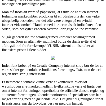
modtage den prisbilligste pris.
Man må trods alt være så påpasselig, at i tilfælde af at en internet
forhandler markedsfører produkter til en udsalgspris der kan virke
ubegribelig beskeden, bør det ofte være et tegn på en svindel
internet virksomhed. Handler med kort er trods alt indbefattet af en
orden, som beskytter køberen overfor uoprigtige online varehuse.
Vi går generelt ind for betalinger med kort eller betalinger med
mobilen. Som en alternativ mulighed burde du drage nytte af et
afdragstilbud fra for eksempel ViaBill, såfremt du tilstræber at
finansiere prisen i flere bidder.
Inden folk køber på en Creativ Company internet shop bør de for at
være sikker gennemløbe e-butikkens forretningsvilkår, men det er i
reglen ikke særlig interessant.
Et nemmere alternativ kunne være at kontrollere hvorvidt
webshoppen er e-mærket medlem, hvilket skulle være et fingerpeg
om at internet forretningen opretholder de officielle danske regler, og
at internet forretningen løbende monitoreres af specialister som har
meget erfaring med de gældende love. Det giver dig mulighed for at
få assistance, når du forvoldes besvær med din handel.