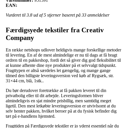
Varenummer:
951591
EAN:
Vurderet til
3.8
ud af 5 stjerner baseret på
33
anmeldelser
Færdigsyede tekstiler fra Creativ
Company
En række netshops udlover heldigvis mange forskellige metoder
til levering. En af de mest almindelige er nu til dags at få bragt
ordren til en pakkeshop, fordi det så giver dig god fleksibilitet til
at kunne afhente dine nye produkter på et selvvalgt tidspunkt.
Fragttypen er altså særdeles let gængelig, og mange gange
tilmed den billigste leveringsversion ved køb af Rygsæk, str.
31×44 cm, blå, 1stk..
Du bør derudover foretrække at få pakken leveret til din
privatbolig eller til dit arbejde. Leveringsformen bliver
almindeligvis en sjat mindre prisbillig, men samtidig meget
ligetil. Den mest letkøbte leveringsversion er utvivlsomt at du
selv henter pakken, hvilket beroer på at du fysisk befinder dig
tæt på e-handlens hjemsted.
Fragttiden på Færdigsyede tekstiler er jo yderst essentiel når du