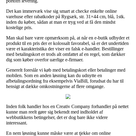
portofri levering.
Det kan immervæk vise sig smart at checke enkelte online
varehuse efter rabatkoder på Rygsæk, str. 31×44 cm, blå, 1stk.
inden du køber, sådan at man er tryg ved at få den mindst
kostelige pris.
Man skal bare være opmærksom på, at når en e-butik udbyder et
produkt til en pris der er kolossalt favorabel, så er det undertiden
være et karakteristika der viser en falsk e-handler. Bestillinger
med betalingskort er trods alt omfattet af en regel, som dækker
dig som køber overfor uærlige e-firmaer.
Generelt foreslår vi køb med betalingskort eller betalinger med
mobilen. Som en anden løsning kan du udnytte en
afbetalingsordning fra eksempelvis ViaBill, forudsat du har til
hensigt at dække omkostningerne af flere omgange.
Inden folk handler hos en Creativ Company forhandler på nettet
kunne man reelt gøre sig bekendt med indholdet af
webbutikkens betingelser, det er dog bare ikke videre
interessant.
En nem løsning kunne måske være at tjekke om online