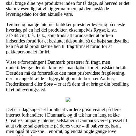
skal bruge dine nye produkter inden for få dage, så herved er det
skam væsentligt at vi kigger nærmere på den anslåede
leveringsdato for den aktuelle vare.
Temmelig mange internet butikker præsterer levering på næste
hverdag på en hel del produkter, eksempelvis Rygsæk, str.
31×44 cm, blå, 1stk., som trods alt forudsætter at ordren
indsendes forud for et besluttet tidspunkt, så de højst sandsynligt
kan nå at få produkterne hen til fragtfirmaet forud for at
pakkepersonalet får fri.
Visse e-forretninger i Danmark præsterer fri fragt, men
undertiden gælder det kun hvis man køber for et fastslået beløb.
Desuden må du foretrække den mest prisbevidste fragtløsning,
der i mange tilfælde – ligegyldigt om du bor nær Aarhus,
Frederikssund eller Sorø – er at få dem til at bringe din bestilling
til et udleveringssted.
Det er i dag super let for alle at vurdere prisniveauet på flere
internet forhandlere i Danmark, og til tak har en lang række
Creativ Company internet selskaber i Danmark været presset til
at at tvinge salgspriserne på deres varer – til babyer og børn,
men også til voksne – enormt, og endda nogle gange love