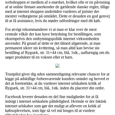
webshoppen er medlem af e-mærket, hvilket ofte er en påvisning
af at online firmaet anerkender de gældende danske regler, tillige
med at internet shoppen undertiden vurderes af jurister der
mestrer vedtægterne på området. Dette er desuden en god genvej
til at få assistance, hvis du møder udfordringer med dit køb.
For øvrigt rekommanderer vi at man er klar over de mest
centrale vilkår der kan have betydning for bestillingen, som
eksempelvis den ombytningspolitik internet virksomheden
anvender. På grund af dette er det tilmed afgørende, at man
permanent sikrer sin kvittering, så man altid kan bevise sin
bestilling af Rygsæk, str. 31×44 cm, blå, 1stk., uafhængig om du
søger produkter til en voksen eller et barn.
Trustpilot giver dig uden sammenligning relevante chancer for at
kigge på adskillige forhenværende kunders omtaler og herved er
det at foretrække, at du vurderer internet selskabets kritik af
Rygsæk, str. 31×44 cm, blå, 1stk. inden du placerer din ordre.
Facebook leverer desuden en del fine muligheder for at få
indsigt i internet selskabets pålidelighed. Herinde er der faktisk
internet selskaber som gør det muligt at aflevere en kritik af
købsoplevelsen, som lige så vel må bruges til at vurdere