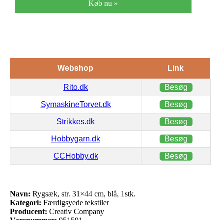
Køb nu »
Webshop
Link
Rito.dk
Besøg
SymaskineTorvet.dk
Besøg
Strikkes.dk
Besøg
Hobbygarn.dk
Besøg
CCHobby.dk
Besøg
Navn:
Rygsæk, str. 31×44 cm, blå, 1stk.
Kategori:
Færdigsyede tekstiler
Producent:
Creativ Company