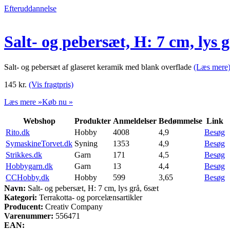
Efteruddannelse
Salt- og pebersæt, H: 7 cm, lys 
Salt- og pebersæt af glaseret keramik med blank overflade
(Læs mere
145
kr.
(Vis fragtpris)
Læs mere »
Køb nu »
Webshop
Produkter
Anmeldelser
Bedømmelse
Link
Rito.dk
Hobby
4008
4,9
Besøg
SymaskineTorvet.dk
Syning
1353
4,9
Besøg
Strikkes.dk
Garn
171
4,5
Besøg
Hobbygarn.dk
Garn
13
4,4
Besøg
CCHobby.dk
Hobby
599
3,65
Besøg
Navn:
Salt- og pebersæt, H: 7 cm, lys grå, 6sæt
Kategori:
Terrakotta- og porcelænsartikler
Producent:
Creativ Company
Varenummer:
556471
EAN: