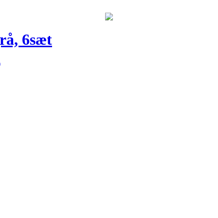
grå, 6sæt
)