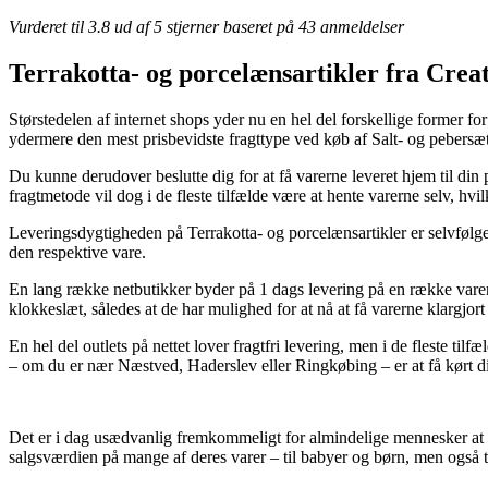
Vurderet til
3.8
ud af 5 stjerner baseret på
43
anmeldelser
Terrakotta- og porcelænsartikler fra Cre
Størstedelen af internet shops yder nu en hel del forskellige former fo
ydermere den mest prisbevidste fragttype ved køb af Salt- og pebersæt
Du kunne derudover beslutte dig for at få varerne leveret hjem til din
fragtmetode vil dog i de fleste tilfælde være at hente varerne selv, hvil
Leveringsdygtigheden på Terrakotta- og porcelænsartikler er selvfølge
den respektive vare.
En lang række netbutikker byder på 1 dags levering på en række varer,
klokkeslæt, således at de har mulighed for at nå at få varerne klargjort 
En hel del outlets på nettet lover fragtfri levering, men i de fleste t
– om du er nær Næstved, Haderslev eller Ringkøbing – er at få kørt din 
Det er i dag usædvanlig fremkommeligt for almindelige mennesker at la
salgsværdien på mange af deres varer – til babyer og børn, men også t