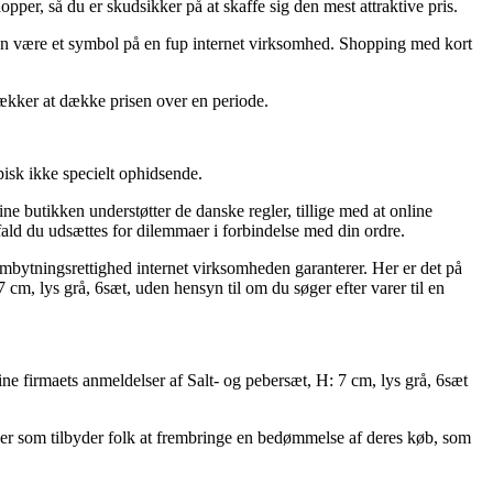
opper, så du er skudsikker på at skaffe sig den mest attraktive pris.
iden være et symbol på en fup internet virksomhed. Shopping med kort
rækker at dække prisen over en periode.
pisk ikke specielt ophidsende.
ine butikken understøtter de danske regler, tillige med at online
ald du udsættes for dilemmaer i forbindelse med din ordre.
mbytningsrettighed internet virksomheden garanterer. Her er det på
cm, lys grå, 6sæt, uden hensyn til om du søger efter varer til en
line firmaets anmeldelser af Salt- og pebersæt, H: 7 cm, lys grå, 6sæt
maer som tilbyder folk at frembringe en bedømmelse af deres køb, som