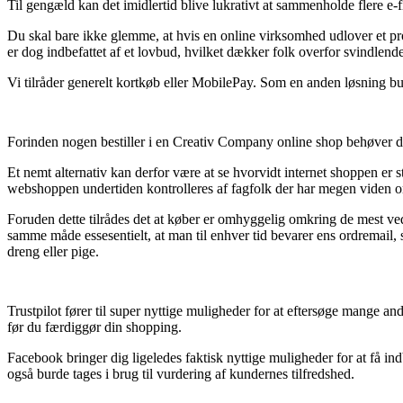
Til gengæld kan det imidlertid blive lukrativt at sammenholde flere e-fi
Du skal bare ikke glemme, at hvis en online virksomhed udlover et pr
er dog indbefattet af et lovbud, hvilket dækker folk overfor svindlende
Vi tilråder generelt kortkøb eller MobilePay. Som en anden løsning bu
Forinden nogen bestiller i en Creativ Company online shop behøver de h
Et nemt alternativ kan derfor være at se hvorvidt internet shoppen er st
webshoppen undertiden kontrolleres af fagfolk der har megen viden om
Foruden dette tilrådes det at køber er omhyggelig omkring de mest ve
samme måde essesentielt, at man til enhver tid bevarer ens ordremail, 
dreng eller pige.
Trustpilot fører til super nyttige muligheder for at eftersøge mange an
før du færdiggør din shopping.
Facebook bringer dig ligeledes faktisk nyttige muligheder for at få i
også burde tages i brug til vurdering af kundernes tilfredshed.