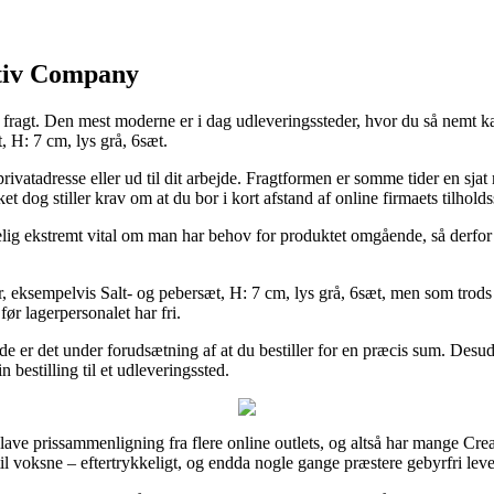
ativ Company
r fragt. Den mest moderne er i dag udleveringssteder, hvor du så nemt ka
, H: 7 cm, lys grå, 6sæt.
 privatadresse eller ud til dit arbejde. Fragtformen er somme tider en 
ket dog stiller krav om at du bor i kort afstand af online firmaets tilholds
lig ekstremt vital om man har behov for produktet omgående, så derfor er
 eksempelvis Salt- og pebersæt, H: 7 cm, lys grå, 6sæt, men som trods al
før lagerpersonalet har fri.
ilfælde er det under forudsætning af at du bestiller for en præcis sum. D
bestilling til et udleveringssted.
ve prissammenligning fra flere online outlets, og altså har mange Creat
il voksne – eftertrykkeligt, og endda nogle gange præstere gebyrfri leve