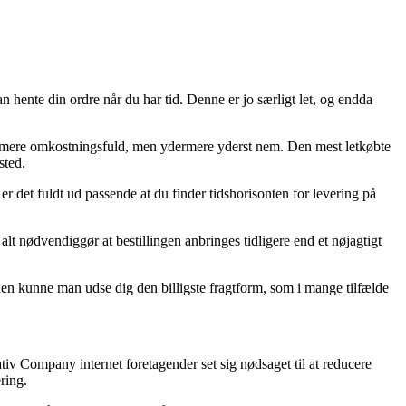
n hente din ordre når du har tid. Denne er jo særligt let, og endda
sjat mere omkostningsfuld, men ydermere yderst nem. Den mest letkøbte
sted.
 det fuldt ud passende at du finder tidshorisonten for levering på
t nødvendiggør at bestillingen anbringes tidligere end et nøjagtigt
esuden kunne man udse dig den billigste fragtform, som i mange tilfælde
iv Company internet foretagender set sig nødsaget til at reducere
ring.