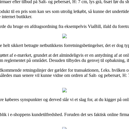
rmaer efter tilbud på Salt- og pebersæt, H: 7 cm, lys grå, 6sæt før du sh
odukt til en pris som kan ses som utrolig letkøbt, så kunne det undert
 internet butikker.
rde du bruge en afdragsordning fra eksempelvis ViaBill, ifald du foret
elt sikkert betragte netbutikkens forretningsbetingelser, det er dog ty
øttet af e-mærket, grundet at det almindeligvis er en antydning af at onl
 reglementet på området. Desuden tilbydes du genvej til opbakning, if
dkommende retningslinjer der gælder for transaktionen, f.eks. hvilken o
således man senere vil kunne vidne om ordren af Salt- og pebersæt, H: 7 
dre køberes synspunkter og derved slår vi et slag for, at du kigger på on
ndblik i e-shoppens kundetilfredshed. Foruden det ses faktisk online fir