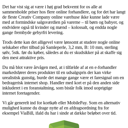
Det har vist sig at være i høj grad bekvemt for os alle at
sammenholde priser hos flere online forhandlere, og for det har langt
de fleste Creativ Company online varehuse ikke kunne lade være
med at formindske salgsværdien på varerne – til børn og babyer, og
endvidere også til kvinder og mænd – kolossalt, og endda nogle
gange frembyde gebyrfri levering.
Trods dette kan det alligevel være lønsomt at studere nogle online
selskaber efter tilbud på Samleperle, 3,2 mm, B: 10 mm, sterling
sølv, 5stk. før du køber, således at du er skudsikker på at skaffe sig
den mest attraktive pris.
Du må blot være årvågen med, at i tilfælde af at en e-forhandler
markedsfører deres produkter til en udsalgspris der kan virke
urealistisk gunstig, burde det mange gange være et faresignal om en
bedragerisk internet shop. Handler med kort er på den anden side
inkluderet i en foranstaltning, som bistår folk imod uoprigtige
internet foretagender.
Vi går generelt ind for kortkøb eller MobilePay. Som en alternativ
mulighed kunne du drage nytte af en afdragsordning fra for
eksempel ViaBill, ifald du har i sinde at dække beløbet over tid.