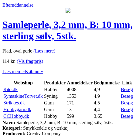
Efteruddannelse
Samleperle, 3,2 mm, B: 10 mm,
sterling sølv, 5stk.
Flad, oval perle
(Læs mere)
114
kr.
(Vis fragtpris)
Læs mere »
Køb nu »
Webshop
Produkter
Anmeldelser
Bedømmelse
Link
Rito.dk
Hobby
4008
4,9
Besøg
SymaskineTorvet.dk
Syning
1353
4,9
Besøg
Strikkes.dk
Garn
171
4,5
Besøg
Hobbygarn.dk
Garn
13
4,4
Besøg
CCHobby.dk
Hobby
599
3,65
Besøg
Navn:
Samleperle, 3,2 mm, B: 10 mm, sterling sølv, 5stk.
Kategori:
Smykkedele og værktøj
Producent:
Creativ Company