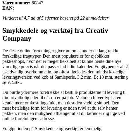
Varenummer:
60847
EAN:
Vurderet til
4.7
ud af 5 stjerner baseret på
22
anmeldelser
Smykkedele og værktøj fra Creativ
Company
De fleste online forretninger giver nu om stunder en lang række
forskellige fragttyper. Den mest populære er for øjeblikket
pakkeshops, hvor det er meget fleksibelt at kunne hente dine nye
varer lige præcis når det passer ind i din kalender. Fragttypen er altså
usædvanlig overkommelig, og oftest ligeledes den mindst kostelige
leveringsversion ved køb af Samleperle, 3,2 mm, B: 10 mm, sterling
sølv, 5stk..
Du burde ydermere foretrække at bestille produkterne til levering til
din privatbolig eller til når du er på job. Metoden bliver typisk en
kende mere omkostningsfuld, men desuden vældig simpel. Den
mest betalelige form for levering er uden tvivl at du selv henter
pakken, men den mulighed afhænger af at du befinder dig lige ved
online forretningens adresse.
Fragtperioden på Smykkedele og værktøj er temmelig