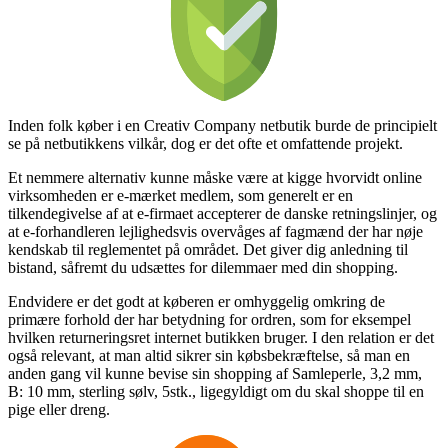
Inden folk køber i en Creativ Company netbutik burde de principielt
se på netbutikkens vilkår, dog er det ofte et omfattende projekt.
Et nemmere alternativ kunne måske være at kigge hvorvidt online
virksomheden er e-mærket medlem, som generelt er en
tilkendegivelse af at e-firmaet accepterer de danske retningslinjer, og
at e-forhandleren lejlighedsvis overvåges af fagmænd der har nøje
kendskab til reglementet på området. Det giver dig anledning til
bistand, såfremt du udsættes for dilemmaer med din shopping.
Endvidere er det godt at køberen er omhyggelig omkring de
primære forhold der har betydning for ordren, som for eksempel
hvilken returneringsret internet butikken bruger. I den relation er det
også relevant, at man altid sikrer sin købsbekræftelse, så man en
anden gang vil kunne bevise sin shopping af Samleperle, 3,2 mm,
B: 10 mm, sterling sølv, 5stk., ligegyldigt om du skal shoppe til en
pige eller dreng.