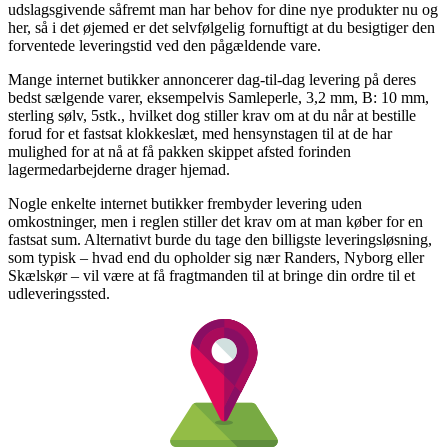
udslagsgivende såfremt man har behov for dine nye produkter nu og
her, så i det øjemed er det selvfølgelig fornuftigt at du besigtiger den
forventede leveringstid ved den pågældende vare.
Mange internet butikker annoncerer dag-til-dag levering på deres
bedst sælgende varer, eksempelvis Samleperle, 3,2 mm, B: 10 mm,
sterling sølv, 5stk., hvilket dog stiller krav om at du når at bestille
forud for et fastsat klokkeslæt, med hensynstagen til at de har
mulighed for at nå at få pakken skippet afsted forinden
lagermedarbejderne drager hjemad.
Nogle enkelte internet butikker frembyder levering uden
omkostninger, men i reglen stiller det krav om at man køber for en
fastsat sum. Alternativt burde du tage den billigste leveringsløsning,
som typisk – hvad end du opholder sig nær Randers, Nyborg eller
Skælskør – vil være at få fragtmanden til at bringe din ordre til et
udleveringssted.