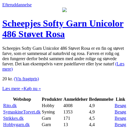
Efteruddannelse
Scheepjes Softy Garn Unicolor
486 Støvet Rosa
Scheepjes Softy Garn Unicolor 486 Støvet Rosa er en fin og støvet
farve, som er sammensat af naturhvid og rosa. Farven er rolig og
den fungerer derfor bedst sammen med andre rolige og støvede
farver. Det kan eksempelvis være pastelfarver eller lyse naturf
(Læs
mere)
20
kr.
(Vis fragtpris)
Læs mere »
Køb nu »
Webshop
Produkter
Anmeldelser
Bedømmelse
Link
Rito.dk
Hobby
4008
4,9
Besøg
SymaskineTorvet.dk
Syning
1353
4,9
Besøg
Strikkes.dk
Garn
171
4,5
Besøg
Hobbygarn.dk
Garn
13
4,4
Besøg