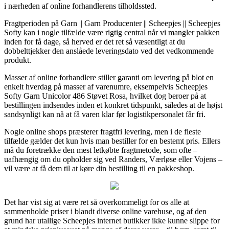
i nærheden af online forhandlerens tilholdssted.
Fragtperioden på Garn || Garn Producenter || Scheepjes || Scheepjes
Softy kan i nogle tilfælde være rigtig central når vi mangler pakken
inden for få dage, så herved er det ret så væsentligt at du
dobbelttjekker den anslåede leveringsdato ved det vedkommende
produkt.
Masser af online forhandlere stiller garanti om levering på blot en
enkelt hverdag på masser af varenumre, eksempelvis Scheepjes
Softy Garn Unicolor 486 Støvet Rosa, hvilket dog beroer på at
bestillingen indsendes inden et konkret tidspunkt, således at de højst
sandsynligt kan nå at få varen klar før logistikpersonalet får fri.
Nogle online shops præsterer fragtfri levering, men i de fleste
tilfælde gælder det kun hvis man bestiller for en bestemt pris. Ellers
må du foretrække den mest letkøbte fragtmetode, som ofte –
uafhængig om du opholder sig ved Randers, Værløse eller Vojens –
vil være at få dem til at køre din bestilling til en pakkeshop.
Det har vist sig at være ret så overkommeligt for os alle at
sammenholde priser i blandt diverse online varehuse, og af den
grund har utallige Scheepjes internet butikker ikke kunne slippe for