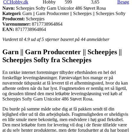
CCHobby.dk
Hobby
599
3,65
Besøg
Navn:
Scheepjes Softy Garn Unicolor 486 Støvet Rosa
Kategori:
Garn || Garn Producenter || Scheepjes || Scheepjes Softy
Producent:
Scheepjes
Varenummer:
8717738964864
EAN:
8717738964864
Vurderet til
4.9
ud af 5 stjerner baseret på
44
anmeldelser
Garn || Garn Producenter || Scheepjes ||
Scheepjes Softy fra Scheepjes
En række internet forretninger tilbyder efterhånden en hel del
forskellige leveringsløsninger. Førstevalget hos mange er på
nuværende tidspunkt at få leveret til et afhentningssted, hvor du kan
afhente ordren når du har lyst. Fragtmetoden er nemlig ret så ligetil,
og desuden tilmed den mest letkøbte leveringsløsning ved køb af
Scheepjes Softy Garn Unicolor 486 Støvet Rosa.
Du burde på samme måde udse dig at få pakken sendt til din
lejlighed eller ud til din arbejdsplads. Fragtmuligheden er uheldigvis
en lille smule mere bekostelig, men endvidere i høj grad fleksibel.
Den mest letkøbte form for levering vil dog i de fleste tilfælde være
at du selv henter produkterne, men dette forudsætter at du har bopæl