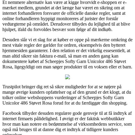
Et nemmere alternativ kan være at kigge hvorvidt e-shoppen er e-
mærket medlem, grundet at det længe har været en sikring om at
internet forhandleren forsvarer de officielle danske regler, samt at
online forhandleren hyppigt monitoreres af jurister der forstår
vedtægterne på området. Derudover tilbydes du lejlighed til at blive
hjulpet, ifald du forvoldes besvær som følge af dit indkøb.
Desuden slår vi et slag for at køber er oppe på mærkerne omkring de
mest vitale regler der gælder for ordren, eksempelvis den bytteret
hjemmesiden garanterer. I den relation er det virkelig essesentielt, at
man altid sikrer sin faktura e-mail, så man en anden gang kan
dokumentere købet af Scheepjes Softy Garn Unicolor 486 Støvet
Rosa, ligegyldigt om man søger produkter til en voksen eller et barn.
Trustpilot bringer dig ret så sikre muligheder for at se nøjere på
mange øvrige kunders opfattelser og af den grund er det klogt, at du
tolker online webshoppens vurderinger af Scheepjes Softy Garn
Unicolor 486 Støvet Rosa forud for at du færdiggør din shopping.
Facebook tilbyder desuden regulære gode genveje til at få indtryk af
internet firmaets pålidelighed. I øvrigt er der faktisk webbutikker
hvor man kan notere en bedømmelse af virksomhedens service, som
også må bruges til at danne dig et indtryk af tidligere kunders
oplevelser.