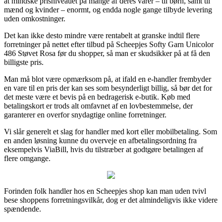
at mindske prisniveauet på mange af deres varer – til børn, samt til
mænd og kvinder – enormt, og endda nogle gange tilbyde levering
uden omkostninger.
Det kan ikke desto mindre være rentabelt at granske indtil flere
forretninger på nettet efter tilbud på Scheepjes Softy Garn Unicolor
486 Støvet Rosa før du shopper, så man er skudsikker på at få den
billigste pris.
Man må blot være opmærksom på, at ifald en e-handler frembyder
en vare til en pris der kan ses som besynderligt billig, så bør det for
det meste være et bevis på en bedragerisk e-butik. Køb med
betalingskort er trods alt omfavnet af en lovbestemmelse, der
garanterer en overfor snydagtige online forretninger.
Vi slår generelt et slag for handler med kort eller mobilbetaling. Som
en anden løsning kunne du overveje en afbetalingsordning fra
eksempelvis ViaBill, hvis du tilstræber at godtgøre betalingen af
flere omgange.
Forinden folk handler hos en Scheepjes shop kan man uden tvivl
bese shoppens forretningsvilkår, dog er det almindeligvis ikke videre
spændende.