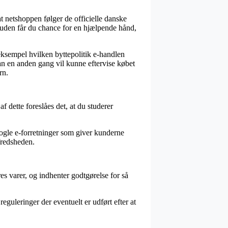
t netshoppen følger de officielle danske
esuden får du chance for en hjælpende hånd,
 eksempel hvilken byttepolitik e-handlen
an en anden gang vil kunne eftervise købet
rn.
 dette foreslåes det, at du studerer
 nogle e-forretninger som giver kunderne
fredsheden.
es varer, og indhenter godtgørelse for så
uleringer der eventuelt er udført efter at