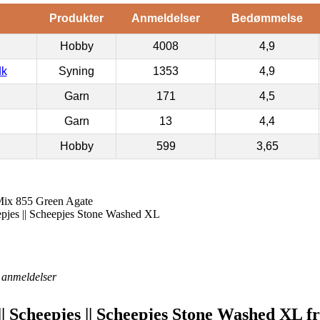
Produkter
Anmeldelser
Bedømmelse
Hobby
4008
4,9
dk
Syning
1353
4,9
Garn
171
4,5
Garn
13
4,4
Hobby
599
3,65
ix 855 Green Agate
epjes || Scheepjes Stone Washed XL
anmeldelser
| Scheepjes || Scheepjes Stone Washed XL f