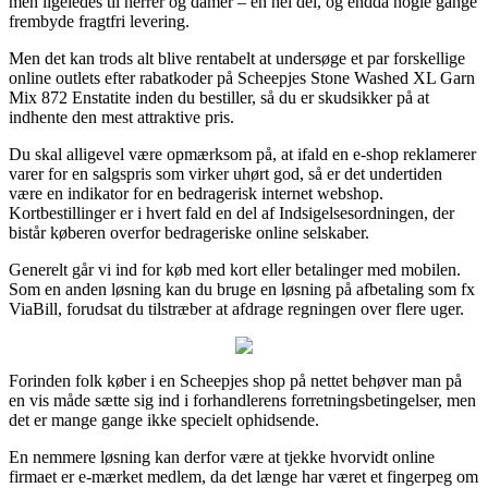
men ligeledes til herrer og damer – en hel del, og endda nogle gange
frembyde fragtfri levering.
Men det kan trods alt blive rentabelt at undersøge et par forskellige
online outlets efter rabatkoder på Scheepjes Stone Washed XL Garn
Mix 872 Enstatite inden du bestiller, så du er skudsikker på at
indhente den mest attraktive pris.
Du skal alligevel være opmærksom på, at ifald en e-shop reklamerer
varer for en salgspris som virker uhørt god, så er det undertiden
være en indikator for en bedragerisk internet webshop.
Kortbestillinger er i hvert fald en del af Indsigelsesordningen, der
bistår køberen overfor bedrageriske online selskaber.
Generelt går vi ind for køb med kort eller betalinger med mobilen.
Som en anden løsning kan du bruge en løsning på afbetaling som fx
ViaBill, forudsat du tilstræber at afdrage regningen over flere uger.
Forinden folk køber i en Scheepjes shop på nettet behøver man på
en vis måde sætte sig ind i forhandlerens forretningsbetingelser, men
det er mange gange ikke specielt ophidsende.
En nemmere løsning kan derfor være at tjekke hvorvidt online
firmaet er e-mærket medlem, da det længe har været et fingerpeg om