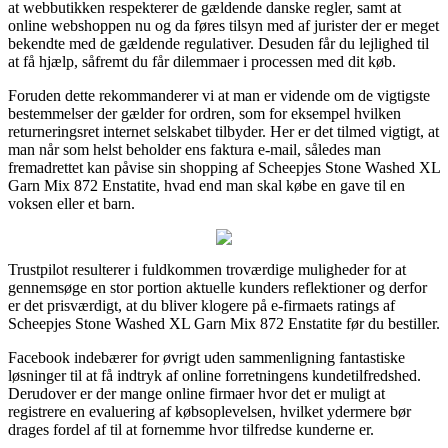
at webbutikken respekterer de gældende danske regler, samt at
online webshoppen nu og da føres tilsyn med af jurister der er meget
bekendte med de gældende regulativer. Desuden får du lejlighed til
at få hjælp, såfremt du får dilemmaer i processen med dit køb.
Foruden dette rekommanderer vi at man er vidende om de vigtigste
bestemmelser der gælder for ordren, som for eksempel hvilken
returneringsret internet selskabet tilbyder. Her er det tilmed vigtigt, at
man når som helst beholder ens faktura e-mail, således man
fremadrettet kan påvise sin shopping af Scheepjes Stone Washed XL
Garn Mix 872 Enstatite, hvad end man skal købe en gave til en
voksen eller et barn.
Trustpilot resulterer i fuldkommen troværdige muligheder for at
gennemsøge en stor portion aktuelle kunders reflektioner og derfor
er det prisværdigt, at du bliver klogere på e-firmaets ratings af
Scheepjes Stone Washed XL Garn Mix 872 Enstatite før du bestiller.
Facebook indebærer for øvrigt uden sammenligning fantastiske
løsninger til at få indtryk af online forretningens kundetilfredshed.
Derudover er der mange online firmaer hvor det er muligt at
registrere en evaluering af købsoplevelsen, hvilket ydermere bør
drages fordel af til at fornemme hvor tilfredse kunderne er.