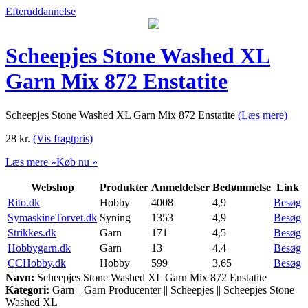
Efteruddannelse
Scheepjes Stone Washed XL
Garn Mix 872 Enstatite
Scheepjes Stone Washed XL Garn Mix 872 Enstatite
(Læs mere)
28
kr.
(Vis fragtpris)
Læs mere »
Køb nu »
Webshop
Produkter
Anmeldelser
Bedømmelse
Link
Rito.dk
Hobby
4008
4,9
Besøg
SymaskineTorvet.dk
Syning
1353
4,9
Besøg
Strikkes.dk
Garn
171
4,5
Besøg
Hobbygarn.dk
Garn
13
4,4
Besøg
CCHobby.dk
Hobby
599
3,65
Besøg
Navn:
Scheepjes Stone Washed XL Garn Mix 872 Enstatite
Kategori:
Garn || Garn Producenter || Scheepjes || Scheepjes Stone
Washed XL