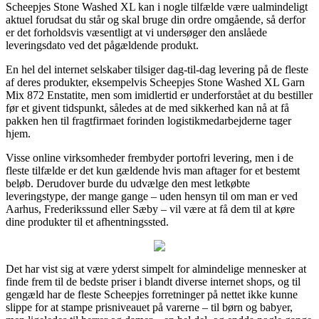
Scheepjes Stone Washed XL kan i nogle tilfælde være ualmindeligt
aktuel forudsat du står og skal bruge din ordre omgående, så derfor
er det forholdsvis væsentligt at vi undersøger den anslåede
leveringsdato ved det pågældende produkt.
En hel del internet selskaber tilsiger dag-til-dag levering på de fleste
af deres produkter, eksempelvis Scheepjes Stone Washed XL Garn
Mix 872 Enstatite, men som imidlertid er underforstået at du bestiller
før et givent tidspunkt, således at de med sikkerhed kan nå at få
pakken hen til fragtfirmaet forinden logistikmedarbejderne tager
hjem.
Visse online virksomheder frembyder portofri levering, men i de
fleste tilfælde er det kun gældende hvis man aftager for et bestemt
beløb. Derudover burde du udvælge den mest letkøbte
leveringstype, der mange gange – uden hensyn til om man er ved
Aarhus, Frederikssund eller Sæby – vil være at få dem til at køre
dine produkter til et afhentningssted.
Det har vist sig at være yderst simpelt for almindelige mennesker at
finde frem til de bedste priser i blandt diverse internet shops, og til
gengæld har de fleste Scheepjes forretninger på nettet ikke kunne
slippe for at stampe prisniveauet på varerne – til børn og babyer,