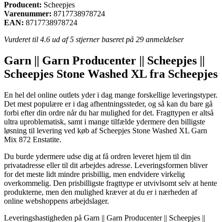
Producent:
Scheepjes
Varenummer:
8717738978724
EAN:
8717738978724
Vurderet til
4.6
ud af 5 stjerner baseret på
29
anmeldelser
Garn || Garn Producenter || Scheepjes ||
Scheepjes Stone Washed XL fra Scheepjes
En hel del online outlets yder i dag mange forskellige leveringstyper.
Det mest populære er i dag afhentningssteder, og så kan du bare gå
forbi efter din ordre når du har mulighed for det. Fragttypen er altså
ultra uproblematisk, samt i mange tilfælde ydermere den billigste
løsning til levering ved køb af Scheepjes Stone Washed XL Garn
Mix 872 Enstatite.
Du burde ydermere udse dig at få ordren leveret hjem til din
privatadresse eller til dit arbejdes adresse. Leveringsformen bliver
for det meste lidt mindre prisbillig, men endvidere virkelig
overkommelig. Den prisbilligste fragttype er utvivlsomt selv at hente
produkterne, men den mulighed kræver at du er i nærheden af
online webshoppens arbejdslager.
Leveringshastigheden på Garn || Garn Producenter || Scheepjes ||