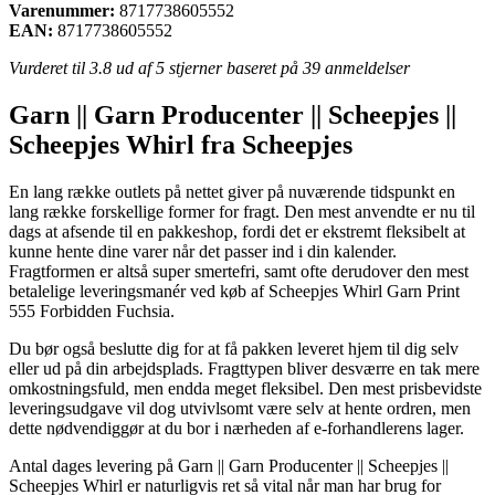
Varenummer:
8717738605552
EAN:
8717738605552
Vurderet til
3.8
ud af 5 stjerner baseret på
39
anmeldelser
Garn || Garn Producenter || Scheepjes ||
Scheepjes Whirl fra Scheepjes
En lang række outlets på nettet giver på nuværende tidspunkt en
lang række forskellige former for fragt. Den mest anvendte er nu til
dags at afsende til en pakkeshop, fordi det er ekstremt fleksibelt at
kunne hente dine varer når det passer ind i din kalender.
Fragtformen er altså super smertefri, samt ofte derudover den mest
betalelige leveringsmanér ved køb af Scheepjes Whirl Garn Print
555 Forbidden Fuchsia.
Du bør også beslutte dig for at få pakken leveret hjem til dig selv
eller ud på din arbejdsplads. Fragttypen bliver desværre en tak mere
omkostningsfuld, men endda meget fleksibel. Den mest prisbevidste
leveringsudgave vil dog utvivlsomt være selv at hente ordren, men
dette nødvendiggør at du bor i nærheden af e-forhandlerens lager.
Antal dages levering på Garn || Garn Producenter || Scheepjes ||
Scheepjes Whirl er naturligvis ret så vital når man har brug for