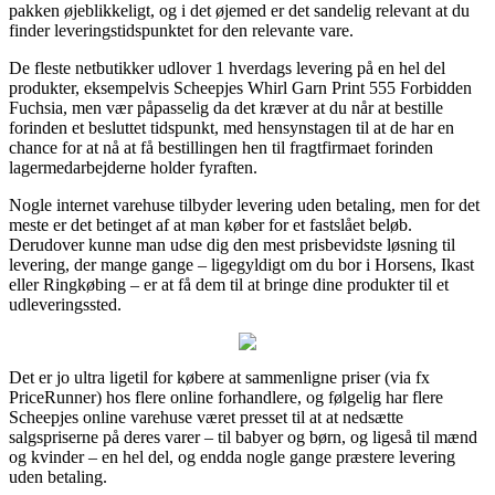
pakken øjeblikkeligt, og i det øjemed er det sandelig relevant at du
finder leveringstidspunktet for den relevante vare.
De fleste netbutikker udlover 1 hverdags levering på en hel del
produkter, eksempelvis Scheepjes Whirl Garn Print 555 Forbidden
Fuchsia, men vær påpasselig da det kræver at du når at bestille
forinden et besluttet tidspunkt, med hensynstagen til at de har en
chance for at nå at få bestillingen hen til fragtfirmaet forinden
lagermedarbejderne holder fyraften.
Nogle internet varehuse tilbyder levering uden betaling, men for det
meste er det betinget af at man køber for et fastslået beløb.
Derudover kunne man udse dig den mest prisbevidste løsning til
levering, der mange gange – ligegyldigt om du bor i Horsens, Ikast
eller Ringkøbing – er at få dem til at bringe dine produkter til et
udleveringssted.
Det er jo ultra ligetil for købere at sammenligne priser (via fx
PriceRunner) hos flere online forhandlere, og følgelig har flere
Scheepjes online varehuse været presset til at at nedsætte
salgspriserne på deres varer – til babyer og børn, og ligeså til mænd
og kvinder – en hel del, og endda nogle gange præstere levering
uden betaling.