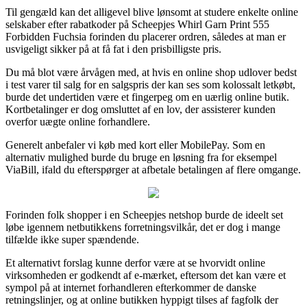
Til gengæld kan det alligevel blive lønsomt at studere enkelte online
selskaber efter rabatkoder på Scheepjes Whirl Garn Print 555
Forbidden Fuchsia forinden du placerer ordren, således at man er
usvigeligt sikker på at få fat i den prisbilligste pris.
Du må blot være årvågen med, at hvis en online shop udlover bedst
i test varer til salg for en salgspris der kan ses som kolossalt letkøbt,
burde det undertiden være et fingerpeg om en uærlig online butik.
Kortbetalinger er dog omsluttet af en lov, der assisterer kunden
overfor uægte online forhandlere.
Generelt anbefaler vi køb med kort eller MobilePay. Som en
alternativ mulighed burde du bruge en løsning fra for eksempel
ViaBill, ifald du efterspørger at afbetale betalingen af flere omgange.
Forinden folk shopper i en Scheepjes netshop burde de ideelt set
løbe igennem netbutikkens forretningsvilkår, det er dog i mange
tilfælde ikke super spændende.
Et alternativt forslag kunne derfor være at se hvorvidt online
virksomheden er godkendt af e-mærket, eftersom det kan være et
sympol på at internet forhandleren efterkommer de danske
retningslinjer, og at online butikken hyppigt tilses af fagfolk der