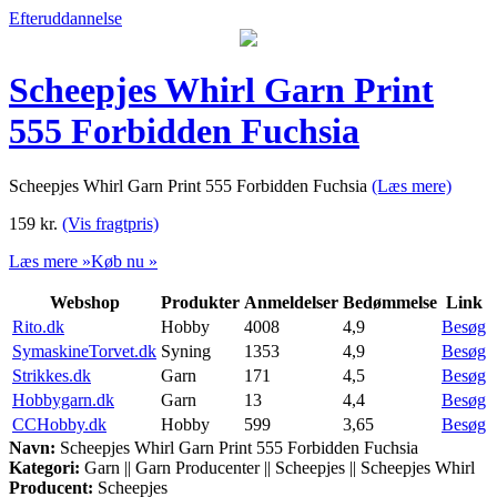
Efteruddannelse
Scheepjes Whirl Garn Print
555 Forbidden Fuchsia
Scheepjes Whirl Garn Print 555 Forbidden Fuchsia
(Læs mere)
159
kr.
(Vis fragtpris)
Læs mere »
Køb nu »
Webshop
Produkter
Anmeldelser
Bedømmelse
Link
Rito.dk
Hobby
4008
4,9
Besøg
SymaskineTorvet.dk
Syning
1353
4,9
Besøg
Strikkes.dk
Garn
171
4,5
Besøg
Hobbygarn.dk
Garn
13
4,4
Besøg
CCHobby.dk
Hobby
599
3,65
Besøg
Navn:
Scheepjes Whirl Garn Print 555 Forbidden Fuchsia
Kategori:
Garn || Garn Producenter || Scheepjes || Scheepjes Whirl
Producent:
Scheepjes