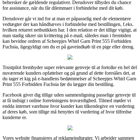
behersker de gældende regulativer. Derudover tilbydes du chance
for assistance, når du får dilemmaer i forbindelse med dit køb.
Derudover går vi ind for at man er påpasselig med de elementære
vedtægter der kan håndhæves i forbindelse med bestillingen, f.eks.
hvilken returret netbutikken har. I den relation er det tillige vigtigt, at
man stadig sikrer sin kvittering på e-mail, således man i fremtiden
kan bevidne ordren af Scheepjes Whirl Garn Print 555 Forbidden
Fuchsia, ligegyldigt om du er på gaveindkøb til en pige eller dreng.
Trustpilot frembyder super relevante genveje til at fortolke en hel del
nuværende kunders opfattelser og på grund af dette foreslåes det, at
du tager et kig på e-handlens bedømmelser af Scheepjes Whirl Garn
Print 555 Forbidden Fuchsia før du lægger din bestilling.
Facebook giver dig tillige uden sammenligning passelige genveje til
at få indsigt i online forretningens troværdighed. Tilmed møder vi
endda internet varehuse hvor kunder kan tilkendegive en vurdering
af deres køb, som tillige må benyttes til vurdering af hvor tilfredse
kunderne er.
Vores website finansieres af reklameindtægter. Vi arbejder sammen