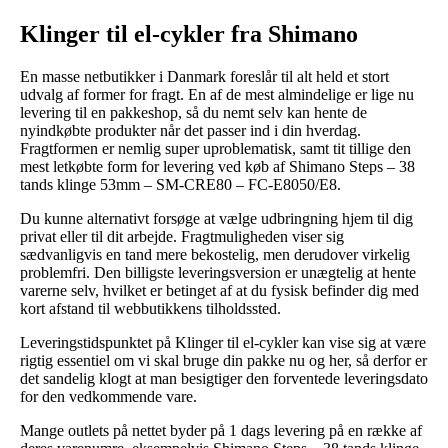
Klinger til el-cykler fra Shimano
En masse netbutikker i Danmark foreslår til alt held et stort
udvalg af former for fragt. En af de mest almindelige er lige nu
levering til en pakkeshop, så du nemt selv kan hente de
nyindkøbte produkter når det passer ind i din hverdag.
Fragtformen er nemlig super uproblematisk, samt tit tillige den
mest letkøbte form for levering ved køb af Shimano Steps – 38
tands klinge 53mm – SM-CRE80 – FC-E8050/E8.
Du kunne alternativt forsøge at vælge udbringning hjem til dig
privat eller til dit arbejde. Fragtmuligheden viser sig
sædvanligvis en tand mere bekostelig, men derudover virkelig
problemfri. Den billigste leveringsversion er unægtelig at hente
varerne selv, hvilket er betinget af at du fysisk befinder dig med
kort afstand til webbutikkens tilholdssted.
Leveringstidspunktet på Klinger til el-cykler kan vise sig at være
rigtig essentiel om vi skal bruge din pakke nu og her, så derfor er
det sandelig klogt at man besigtiger den forventede leveringsdato
for den vedkommende vare.
Mange outlets på nettet byder på 1 dags levering på en række af