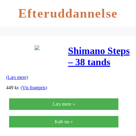
Efteruddannelse
Shimano Steps
– 38 tands
klinge 53mm –
(Læs mere)
SM-CRE80 –
449
kr.
(Vis fragtpris)
FC-E8050/E8
Læs mere »
Køb nu »