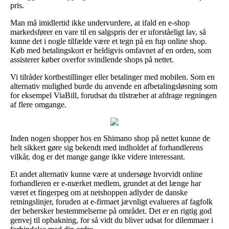
pris.
Man må imidlertid ikke undervurdere, at ifald en e-shop
markedsfører en vare til en salgspris der er uforståeligt lav, så
kunne det i nogle tilfælde være et tegn på en fup online shop.
Køb med betalingskort er heldigvis omfavnet af en orden, som
assisterer køber overfor svindlende shops på nettet.
Vi tilråder kortbestillinger eller betalinger med mobilen. Som en
alternativ mulighed burde du anvende en afbetalingsløsning som
for eksempel ViaBill, forudsat du tilstræber at afdrage regningen
af flere omgange.
Inden nogen shopper hos en Shimano shop på nettet kunne de
helt sikkert gøre sig bekendt med indholdet af forhandlerens
vilkår, dog er det mange gange ikke videre interessant.
Et andet alternativ kunne være at undersøge hvorvidt online
forhandleren er e-mærket medlem, grundet at det længe har
været et fingerpeg om at netshoppen adlyder de danske
retningslinjer, foruden at e-firmaet jævnligt evalueres af fagfolk
der behersker bestemmelserne på området. Det er en rigtig god
genvej til opbakning, for så vidt du bliver udsat for dilemmaer i