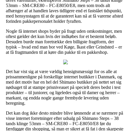
deres varenumre, eksempelvis Shimano Steps – 38 tands klinge
53mm – SM-CRE80 – FC-E8050/E8, men som trods alt
afhænger af at handlen laves tidligere end et fastslået tidspunkt,
med hensynstagen til at de garanteret kan nå at få varerne afsted
forinden pakkepersonalet holder fyraften.
Nogle få internet shops byder på fragt uden omkostninger, men
oftest gælder det kun hvis der indkøbes for et bestemt beløb.
Desuden burde man foretrække den billigste fragtform, der
typisk – hvad end man bor ved Køge, Ikast eller Grindsted – er
at få fragtmanden til at køre din pakke til en pakkeshop.
Det har vist sig at være vældig hensigtsmæssigt for os alle at
prissammenligne på forskellige internet butikker i Danmark, og
med det motiv har en hel del Shimano butikker på nettet set sig
nødsaget til at stampe prisniveauet på specielt deres bedst i test
produkter – til juniorer, og ligeledes også til damer og herrer –
markant, og endda nogle gange frembyde levering uden
beregning.
Det kan dog ikke desto mindre blive lønnende at se nærmere på
visse internet forretninger efter udsalg på Shimano Steps – 38
tands klinge 53mm – SM-CRE80 – FC-E8050/E8 før du
færdiggør din shopping, så man er sikret at få fat i den skarpeste