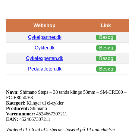
Webshop
Link
Cykelpartner.dk
Besøg
Cykler.dk
Besøg
Cykelexperten.dk
Besøg
Pedalatleten.dk
Besøg
Navn:
Shimano Steps – 38 tands klinge 53mm – SM-CRE80 –
FC-E8050/E8
Kategori:
Klinger til el-cykler
Producent:
Shimano
Varenummer:
4524667307211
EAN:
4524667307211
Vurderet til
3.6
ud af 5 stjerner baseret på
14
anmeldelser