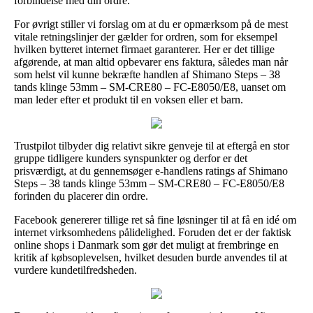
forbindelse med din ordre.
For øvrigt stiller vi forslag om at du er opmærksom på de mest
vitale retningslinjer der gælder for ordren, som for eksempel
hvilken bytteret internet firmaet garanterer. Her er det tillige
afgørende, at man altid opbevarer ens faktura, således man når
som helst vil kunne bekræfte handlen af Shimano Steps – 38
tands klinge 53mm – SM-CRE80 – FC-E8050/E8, uanset om
man leder efter et produkt til en voksen eller et barn.
Trustpilot tilbyder dig relativt sikre genveje til at eftergå en stor
gruppe tidligere kunders synspunkter og derfor er det
prisværdigt, at du gennemsøger e-handlens ratings af Shimano
Steps – 38 tands klinge 53mm – SM-CRE80 – FC-E8050/E8
forinden du placerer din ordre.
Facebook genererer tillige ret så fine løsninger til at få en idé om
internet virksomhedens pålidelighed. Foruden det er der faktisk
online shops i Danmark som gør det muligt at frembringe en
kritik af købsoplevelsen, hvilket desuden burde anvendes til at
vurdere kundetilfredsheden.