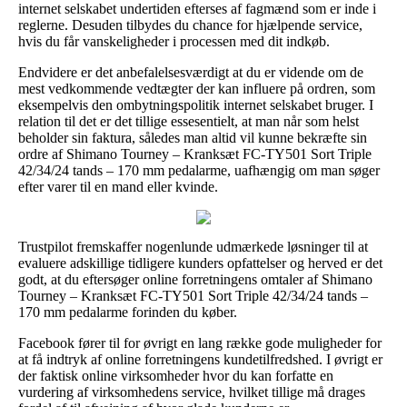
internet selskabet undertiden efterses af fagmænd som er inde i
reglerne. Desuden tilbydes du chance for hjælpende service,
hvis du får vanskeligheder i processen med dit indkøb.
Endvidere er det anbefalelsesværdigt at du er vidende om de
mest vedkommende vedtægter der kan influere på ordren, som
eksempelvis den ombytningspolitik internet selskabet bruger. I
relation til det er det tillige essesentielt, at man når som helst
beholder sin faktura, således man altid vil kunne bekræfte sin
ordre af Shimano Tourney – Kranksæt FC-TY501 Sort Triple
42/34/24 tands – 170 mm pedalarme, uafhængig om man søger
efter varer til en mand eller kvinde.
Trustpilot fremskaffer nogenlunde udmærkede løsninger til at
evaluere adskillige tidligere kunders opfattelser og herved er det
godt, at du eftersøger online forretningens omtaler af Shimano
Tourney – Kranksæt FC-TY501 Sort Triple 42/34/24 tands –
170 mm pedalarme forinden du køber.
Facebook fører til for øvrigt en lang række gode muligheder for
at få indtryk af online forretningens kundetilfredshed. I øvrigt er
der faktisk online virksomheder hvor du kan forfatte en
vurdering af virksomhedens service, hvilket tillige må drages