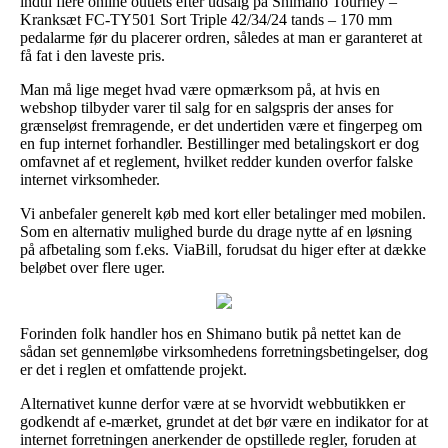
indtil flere online outlets efter udsalg på Shimano Tourney –
Kranksæt FC-TY501 Sort Triple 42/34/24 tands – 170 mm
pedalarme før du placerer ordren, således at man er garanteret at
få fat i den laveste pris.
Man må lige meget hvad være opmærksom på, at hvis en
webshop tilbyder varer til salg for en salgspris der anses for
grænseløst fremragende, er det undertiden være et fingerpeg om
en fup internet forhandler. Bestillinger med betalingskort er dog
omfavnet af et reglement, hvilket redder kunden overfor falske
internet virksomheder.
Vi anbefaler generelt køb med kort eller betalinger med mobilen.
Som en alternativ mulighed burde du drage nytte af en løsning
på afbetaling som f.eks. ViaBill, forudsat du higer efter at dække
beløbet over flere uger.
Forinden folk handler hos en Shimano butik på nettet kan de
sådan set gennemløbe virksomhedens forretningsbetingelser, dog
er det i reglen et omfattende projekt.
Alternativet kunne derfor være at se hvorvidt webbutikken er
godkendt af e-mærket, grundet at det bør være en indikator for at
internet forretningen anerkender de opstillede regler, foruden at