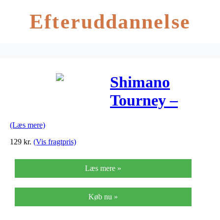
Efteruddannelse
Shimano
Tourney –
Kranksæt FC-
(Læs mere)
TY501 Sort
129
kr.
(Vis fragtpris)
Triple
Læs mere »
42/34/24 tands
– 170 mm
Køb nu »
pedalarme