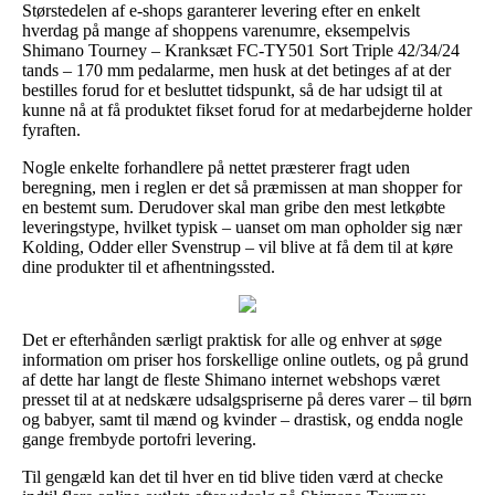
Størstedelen af e-shops garanterer levering efter en enkelt
hverdag på mange af shoppens varenumre, eksempelvis
Shimano Tourney – Kranksæt FC-TY501 Sort Triple 42/34/24
tands – 170 mm pedalarme, men husk at det betinges af at der
bestilles forud for et besluttet tidspunkt, så de har udsigt til at
kunne nå at få produktet fikset forud for at medarbejderne holder
fyraften.
Nogle enkelte forhandlere på nettet præsterer fragt uden
beregning, men i reglen er det så præmissen at man shopper for
en bestemt sum. Derudover skal man gribe den mest letkøbte
leveringstype, hvilket typisk – uanset om man opholder sig nær
Kolding, Odder eller Svenstrup – vil blive at få dem til at køre
dine produkter til et afhentningssted.
Det er efterhånden særligt praktisk for alle og enhver at søge
information om priser hos forskellige online outlets, og på grund
af dette har langt de fleste Shimano internet webshops været
presset til at at nedskære udsalgspriserne på deres varer – til børn
og babyer, samt til mænd og kvinder – drastisk, og endda nogle
gange frembyde portofri levering.
Til gengæld kan det til hver en tid blive tiden værd at checke