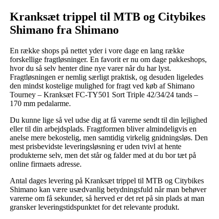
Kranksæt trippel til MTB og Citybikes
Shimano fra Shimano
En række shops på nettet yder i vore dage en lang række
forskellige fragtløsninger. En favorit er nu om dage pakkeshops,
hvor du så selv henter dine nye varer når du har lyst.
Fragtløsningen er nemlig særligt praktisk, og desuden ligeledes
den mindst kostelige mulighed for fragt ved køb af Shimano
Tourney – Kranksæt FC-TY501 Sort Triple 42/34/24 tands –
170 mm pedalarme.
Du kunne lige så vel udse dig at få varerne sendt til din lejlighed
eller til din arbejdsplads. Fragtformen bliver almindeligvis en
anelse mere bekostelig, men samtidig virkelig gnidningsløs. Den
mest prisbevidste leveringsløsning er uden tvivl at hente
produkterne selv, men det står og falder med at du bor tæt på
online firmaets adresse.
Antal dages levering på Kranksæt trippel til MTB og Citybikes
Shimano kan være usædvanlig betydningsfuld når man behøver
varerne om få sekunder, så herved er det ret på sin plads at man
gransker leveringstidspunktet for det relevante produkt.