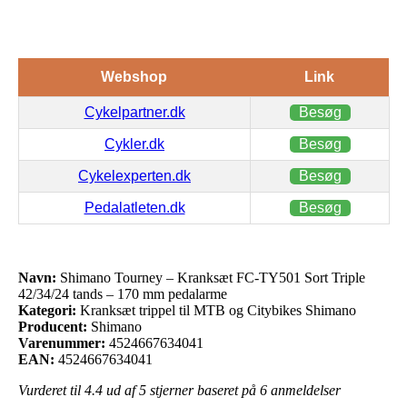
Webshop
Link
Cykelpartner.dk
Besøg
Cykler.dk
Besøg
Cykelexperten.dk
Besøg
Pedalatleten.dk
Besøg
Navn:
Shimano Tourney – Kranksæt FC-TY501 Sort Triple
42/34/24 tands – 170 mm pedalarme
Kategori:
Kranksæt trippel til MTB og Citybikes Shimano
Producent:
Shimano
Varenummer:
4524667634041
EAN:
4524667634041
Vurderet til
4.4
ud af 5 stjerner baseret på
6
anmeldelser