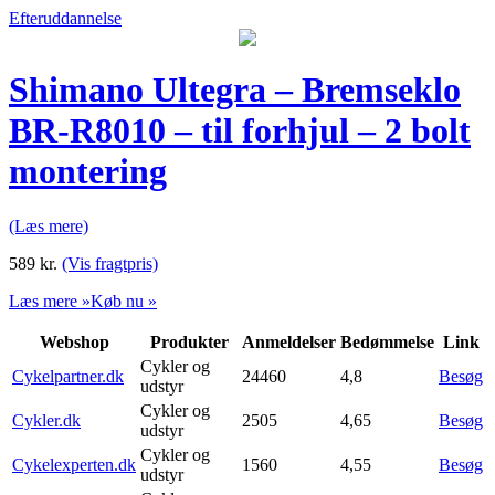
Efteruddannelse
Shimano Ultegra – Bremseklo
BR-R8010 – til forhjul – 2 bolt
montering
(Læs mere)
589
kr.
(Vis fragtpris)
Læs mere »
Køb nu »
Webshop
Produkter
Anmeldelser
Bedømmelse
Link
Cykler og
Cykelpartner.dk
24460
4,8
Besøg
udstyr
Cykler og
Cykler.dk
2505
4,65
Besøg
udstyr
Cykler og
Cykelexperten.dk
1560
4,55
Besøg
udstyr