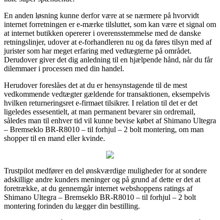
En anden løsning kunne derfor være at se nærmere på hvorvidt
internet forretningen er e-mærke tilsluttet, som kan være et signal om
at internet butikken opererer i overensstemmelse med de danske
retningslinjer, udover at e-forhandleren nu og da føres tilsyn med af
jurister som har meget erfaring med vedtægterne på området.
Derudover giver det dig anledning til en hjælpende hånd, når du får
dilemmaer i processen med din handel.
Herudover foreslåes det at du er hensynstagende til de mest
vedkommende vedtægter gældende for transaktionen, eksempelvis
hvilken returneringsret e-firmaet tilsikrer. I relation til det er det
ligeledes essesentielt, at man permanent bevarer sin ordremail,
således man til enhver tid vil kunne bevise købet af Shimano Ultegra
– Bremseklo BR-R8010 – til forhjul – 2 bolt montering, om man
shopper til en mand eller kvinde.
Trustpilot medfører en del ønskværdige muligheder for at sondere
adskillige andre kunders meninger og på grund af dette er det at
foretrække, at du gennemgår internet webshoppens ratings af
Shimano Ultegra – Bremseklo BR-R8010 – til forhjul – 2 bolt
montering forinden du lægger din bestilling.