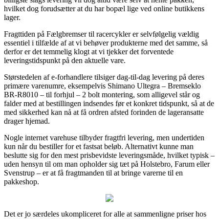
hvilket dog forudsætter at du har bopæl lige ved online butikkens
lager.
Fragttiden på Fælgbremser til racercykler er selvfølgelig vældig
essentiel i tilfælde af at vi behøver produkterne med det samme, så
derfor er det temmelig klogt at vi tjekker det forventede
leveringstidspunkt på den aktuelle vare.
Størstedelen af e-forhandlere tilsiger dag-til-dag levering på deres
primære varenumre, eksempelvis Shimano Ultegra – Bremseklo
BR-R8010 – til forhjul – 2 bolt montering, som alligevel står og
falder med at bestillingen indsendes før et konkret tidspunkt, så at de
med sikkerhed kan nå at få ordren afsted forinden de lageransatte
drager hjemad.
Nogle internet varehuse tilbyder fragtfri levering, men undertiden
kun når du bestiller for et fastsat beløb. Alternativt kunne man
beslutte sig for den mest prisbevidste leveringsmåde, hvilket typisk –
uden hensyn til om man opholder sig tæt på Holstebro, Farum eller
Svenstrup – er at få fragtmanden til at bringe varerne til en
pakkeshop.
Det er jo særdeles ukompliceret for alle at sammenligne priser hos