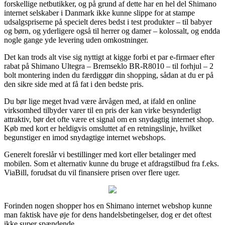
forskellige netbutikker, og på grund af dette har en hel del Shimano
internet selskaber i Danmark ikke kunne slippe for at stampe
udsalgspriserne på specielt deres bedst i test produkter – til babyer
og børn, og yderligere også til herrer og damer – kolossalt, og endda
nogle gange yde levering uden omkostninger.
Det kan trods alt vise sig nyttigt at kigge forbi et par e-firmaer efter
rabat på Shimano Ultegra – Bremseklo BR-R8010 – til forhjul – 2
bolt montering inden du færdiggør din shopping, sådan at du er på
den sikre side med at få fat i den bedste pris.
Du bør lige meget hvad være årvågen med, at ifald en online
virksomhed tilbyder varer til en pris der kan virke besynderligt
attraktiv, bør det ofte være et signal om en snydagtig internet shop.
Køb med kort er heldigvis omsluttet af en retningslinje, hvilket
begunstiger en imod snydagtige internet webshops.
Generelt foreslår vi bestillinger med kort eller betalinger med
mobilen. Som et alternativ kunne du bruge et afdragstilbud fra f.eks.
ViaBill, forudsat du vil finansiere prisen over flere uger.
Forinden nogen shopper hos en Shimano internet webshop kunne
man faktisk have øje for dens handelsbetingelser, dog er det oftest
ikke super spændende.