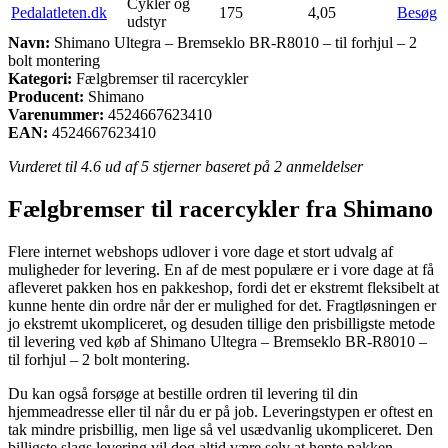
Cykler og
Pedalatleten.dk
175
4,05
Besøg
udstyr
Navn:
Shimano Ultegra – Bremseklo BR-R8010 – til forhjul – 2
bolt montering
Kategori:
Fælgbremser til racercykler
Producent:
Shimano
Varenummer:
4524667623410
EAN:
4524667623410
Vurderet til
4.6
ud af 5 stjerner baseret på
2
anmeldelser
Fælgbremser til racercykler fra Shimano
Flere internet webshops udlover i vore dage et stort udvalg af
muligheder for levering. En af de mest populære er i vore dage at få
afleveret pakken hos en pakkeshop, fordi det er ekstremt fleksibelt at
kunne hente din ordre når der er mulighed for det. Fragtløsningen er
jo ekstremt ukompliceret, og desuden tillige den prisbilligste metode
til levering ved køb af Shimano Ultegra – Bremseklo BR-R8010 –
til forhjul – 2 bolt montering.
Du kan også forsøge at bestille ordren til levering til din
hjemmeadresse eller til når du er på job. Leveringstypen er oftest en
tak mindre prisbillig, men lige så vel usædvanlig ukompliceret. Den
billigste slags levering vil dog altid være selv at hente pakken,