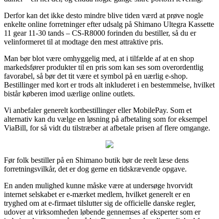
Derfor kan det ikke desto mindre blive tiden værd at prøve nogle
enkelte online forretninger efter udsalg på Shimano Ultegra Kassette
11 gear 11-30 tands – CS-R8000 forinden du bestiller, så du er
velinformeret til at modtage den mest attraktive pris.
Man bør blot være omhyggelig med, at i tilfælde af at en shop
markedsfører produkter til en pris som kan ses som overordentlig
favorabel, så bør det tit være et symbol på en uærlig e-shop.
Bestillinger med kort er trods alt inkluderet i en bestemmelse, hvilket
bistår køberen imod uærlige online outlets.
Vi anbefaler generelt kortbestillinger eller MobilePay. Som et
alternativ kan du vælge en løsning på afbetaling som for eksempel
ViaBill, for så vidt du tilstræber at afbetale prisen af flere omgange.
Før folk bestiller på en Shimano butik bør de reelt læse dens
forretningsvilkår, det er dog gerne en tidskrævende opgave.
En anden mulighed kunne måske være at undersøge hvorvidt
internet selskabet er e-mærket medlem, hvilket generelt er en
tryghed om at e-firmaet tilslutter sig de officielle danske regler,
udover at virksomheden løbende gennemses af eksperter som er