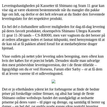
Leveringshastigheden på Kassetter til Shimano og Sram 11 gear kan
vise sig at være ekstremt bestemmende når du mangler din pakke
lige om lidt, og derfor er det helt relevant at du finder den forventede
leveringsdato for det respektive produkt.
En hel del e-forhandlere udlover muligheden for dag-til-dag levering
på deres favorit produkter, eksempelvis Shimano Ultegra Kassette
11 gear 11-30 tands – CS-R8000, men vær vagtsom da det beroer på
at ordren aflægges inden et fastsat tidspunkt, med hensynstagen til at
de kan nå at få pakken afsted forud for at medarbejderne drager
hjemad.
Visse outlets på nettet yder levering uden beregning, men oftest kun
hvis der købes for et præcist beløb. Desuden skulle man udvælge
den mest prisbevidste leveringsversion, der i de fleste tilfælde –
ligegyldigt om du er ved Horsens, Farum eller Sæby – er at få dem
til at levere varerne til et udleveringssted.
Det er jo efterhånden yderst let for forbrugerne at finde de bedste
priser på forskellige online firmaer, og altså har langt de fleste
Shimano online webshops fundet det uundgåeligt at nedsætte
priserne på deres varer – til piger og drenge, og samtidig til herrer og
damer – en hel del, og endda nogle gange sikre portofri levering.