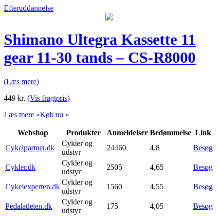
Efteruddannelse
Shimano Ultegra Kassette 11
gear 11-30 tands – CS-R8000
(Læs mere)
449
kr.
(Vis fragtpris)
Læs mere »
Køb nu »
Webshop
Produkter
Anmeldelser
Bedømmelse
Link
Cykler og
Cykelpartner.dk
24460
4,8
Besøg
udstyr
Cykler og
Cykler.dk
2505
4,65
Besøg
udstyr
Cykler og
Cykelexperten.dk
1560
4,55
Besøg
udstyr
Cykler og
Pedalatleten.dk
175
4,05
Besøg
udstyr