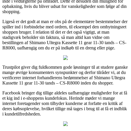
inde i vedtægterne på området. Dette er desuden din mulighed for
opbakning, hvis du bliver udsat for vanskeligheder som følge af din
shopping.
Ligeså er det godt at man er obs på de elementære bestemmelser der
spiller ind i forbindelse med ordren, til eksempel den ombytningsret
shoppen bruger. I relation til det er det også vigtigt, at man
stadigvæk beholder sin faktura, så man altid kan vidne om
bestillingen af Shimano Ultegra Kassette 11 gear 11-30 tands – CS-
R8000, uafhængig om du er på indkøb til en dreng eller pige.
Trustpilot giver dig fuldkommen gode løsninger til at studere ganske
mange øvrige konsumenters synspunkter og derfor tilråder vi, at du
verificerer internet forhandlerens bedømmelser af Shimano Ultegra
Kassette 11 gear 11-30 tands – CS-R8000 inden du shopper.
Facebook bringer dig tillige aldeles uafhængige muligheder for at få
et kig ind i e-shoppens kundefokus. Herinde møder vi mange
internet foretagender som tilbyder kunderne at forfatte en kritik af
deres købsoplevelse, hvilket tillige må tages i brug til at få et indblik
i kundetilfredsheden.