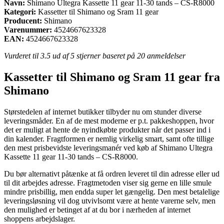
Navn:
Shimano Ultegra Kassette 11 gear 11-30 tands – CS-R8000
Kategori:
Kassetter til Shimano og Sram 11 gear
Producent:
Shimano
Varenummer:
4524667623328
EAN:
4524667623328
Vurderet til
3.5
ud af 5 stjerner baseret på
20
anmeldelser
Kassetter til Shimano og Sram 11 gear fra
Shimano
Størstedelen af internet butikker tilbyder nu om stunder diverse
leveringsmåder. En af de mest moderne er p.t. pakkeshoppen, hvor
det er muligt at hente de nyindkøbte produkter når det passer ind i
din kalender. Fragtformen er nemlig virkelig smart, samt ofte tillige
den mest prisbevidste leveringsmanér ved køb af Shimano Ultegra
Kassette 11 gear 11-30 tands – CS-R8000.
Du bør alternativt påtænke at få ordren leveret til din adresse eller ud
til dit arbejdes adresse. Fragtmetoden viser sig gerne en lille smule
mindre prisbillig, men endda super let gængelig. Den mest betalelige
leveringsløsning vil dog utvivlsomt være at hente varerne selv, men
den mulighed er betinget af at du bor i nærheden af internet
shoppens arbejdslager.