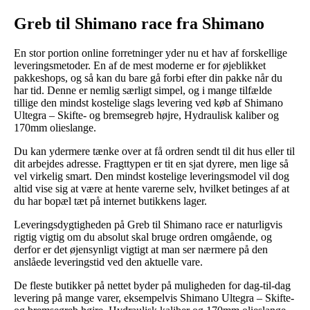
Greb til Shimano race fra Shimano
En stor portion online forretninger yder nu et hav af forskellige
leveringsmetoder. En af de mest moderne er for øjeblikket
pakkeshops, og så kan du bare gå forbi efter din pakke når du
har tid. Denne er nemlig særligt simpel, og i mange tilfælde
tillige den mindst kostelige slags levering ved køb af Shimano
Ultegra – Skifte- og bremsegreb højre, Hydraulisk kaliber og
170mm olieslange.
Du kan ydermere tænke over at få ordren sendt til dit hus eller til
dit arbejdes adresse. Fragttypen er tit en sjat dyrere, men lige så
vel virkelig smart. Den mindst kostelige leveringsmodel vil dog
altid vise sig at være at hente varerne selv, hvilket betinges af at
du har bopæl tæt på internet butikkens lager.
Leveringsdygtigheden på Greb til Shimano race er naturligvis
rigtig vigtig om du absolut skal bruge ordren omgående, og
derfor er det øjensynligt vigtigt at man ser nærmere på den
anslåede leveringstid ved den aktuelle vare.
De fleste butikker på nettet byder på muligheden for dag-til-dag
levering på mange varer, eksempelvis Shimano Ultegra – Skifte-