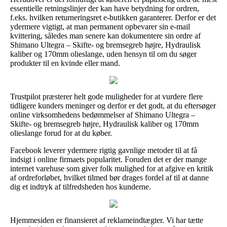
essentielle retningslinjer der kan have betydning for ordren,
f.eks. hvilken returneringsret e-butikken garanterer. Derfor er det
ydermere vigtigt, at man permanent opbevarer sin e-mail
kvittering, således man senere kan dokumentere sin ordre af
Shimano Ultegra – Skifte- og bremsegreb højre, Hydraulisk
kaliber og 170mm olieslange, uden hensyn til om du søger
produkter til en kvinde eller mand.
Trustpilot præsterer helt gode muligheder for at vurdere flere
tidligere kunders meninger og derfor er det godt, at du eftersøger
online virksomhedens bedømmelser af Shimano Ultegra –
Skifte- og bremsegreb højre, Hydraulisk kaliber og 170mm
olieslange forud for at du køber.
Facebook leverer ydermere rigtig gavnlige metoder til at få
indsigt i online firmaets popularitet. Foruden det er der mange
internet varehuse som giver folk mulighed for at afgive en kritik
af ordreforløbet, hvilket tilmed bør drages fordel af til at danne
dig et indtryk af tilfredsheden hos kunderne.
Hjemmesiden er finansieret af reklameindtægter. Vi har tætte