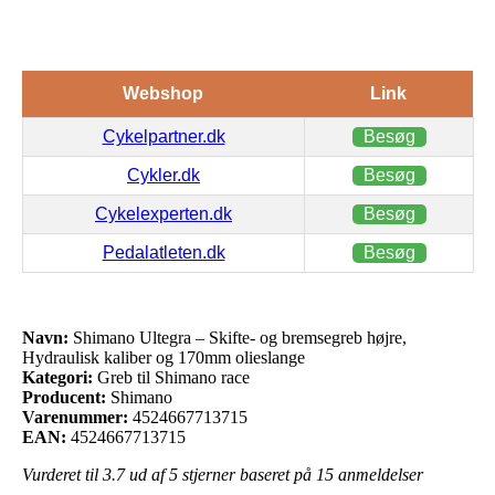
olieslange
Webshop
Link
Cykelpartner.dk
Besøg
Cykler.dk
Besøg
Cykelexperten.dk
Besøg
Pedalatleten.dk
Besøg
Navn:
Shimano Ultegra – Skifte- og bremsegreb højre,
Hydraulisk kaliber og 170mm olieslange
Kategori:
Greb til Shimano race
Producent:
Shimano
Varenummer:
4524667713715
EAN:
4524667713715
Vurderet til
3.7
ud af 5 stjerner baseret på
15
anmeldelser