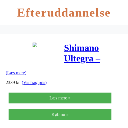
Efteruddannelse
Shimano
Ultegra –
Skifte- og
(Læs mere)
bremsegreb
2339
kr.
(Vis fragtpris)
højre,
Læs mere »
Hydraulisk
kaliber og
Køb nu »
170mm