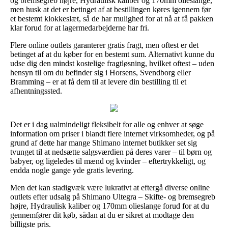
og bremsegreb højre, Hydraulisk kaliber og 170mm olieslange,
men husk at det er betinget af at bestillingen køres igennem før
et bestemt klokkeslæt, så de har mulighed for at nå at få pakken
klar forud for at lagermedarbejderne har fri.
Flere online outlets garanterer gratis fragt, men oftest er det
betinget af at du køber for en bestemt sum. Alternativt kunne du
udse dig den mindst kostelige fragtløsning, hvilket oftest – uden
hensyn til om du befinder sig i Horsens, Svendborg eller
Bramming – er at få dem til at levere din bestilling til et
afhentningssted.
Det er i dag ualmindeligt fleksibelt for alle og enhver at søge
information om priser i blandt flere internet virksomheder, og på
grund af dette har mange Shimano internet butikker set sig
tvunget til at nedsætte salgsværdien på deres varer – til børn og
babyer, og ligeledes til mænd og kvinder – eftertrykkeligt, og
endda nogle gange yde gratis levering.
Men det kan stadigvæk være lukrativt at eftergå diverse online
outlets efter udsalg på Shimano Ultegra – Skifte- og bremsegreb
højre, Hydraulisk kaliber og 170mm olieslange forud for at du
gennemfører dit køb, sådan at du er sikret at modtage den
billigste pris.