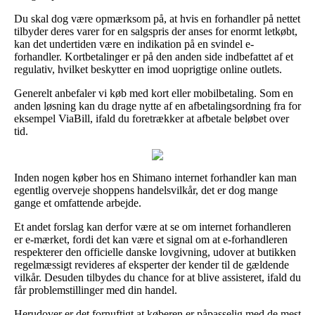
Du skal dog være opmærksom på, at hvis en forhandler på nettet
tilbyder deres varer for en salgspris der anses for enormt letkøbt,
kan det undertiden være en indikation på en svindel e-
forhandler. Kortbetalinger er på den anden side indbefattet af et
regulativ, hvilket beskytter en imod uoprigtige online outlets.
Generelt anbefaler vi køb med kort eller mobilbetaling. Som en
anden løsning kan du drage nytte af en afbetalingsordning fra for
eksempel ViaBill, ifald du foretrækker at afbetale beløbet over
tid.
Inden nogen køber hos en Shimano internet forhandler kan man
egentlig overveje shoppens handelsvilkår, det er dog mange
gange et omfattende arbejde.
Et andet forslag kan derfor være at se om internet forhandleren
er e-mærket, fordi det kan være et signal om at e-forhandleren
respekterer den officielle danske lovgivning, udover at butikken
regelmæssigt revideres af eksperter der kender til de gældende
vilkår. Desuden tilbydes du chance for at blive assisteret, ifald du
får problemstillinger med din handel.
Herudover er det fornuftigt at køberen er påpasselig med de mest