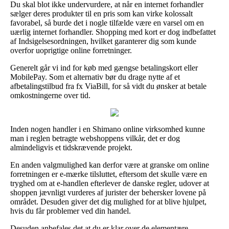
Du skal blot ikke undervurdere, at når en internet forhandler
sælger deres produkter til en pris som kan virke kolossalt
favorabel, så burde det i nogle tilfælde være en varsel om en
uærlig internet forhandler. Shopping med kort er dog indbefattet
af Indsigelsesordningen, hvilket garanterer dig som kunde
overfor uoprigtige online forretninger.
Generelt går vi ind for køb med gængse betalingskort eller
MobilePay. Som et alternativ bør du drage nytte af et
afbetalingstilbud fra fx ViaBill, for så vidt du ønsker at betale
omkostningerne over tid.
Inden nogen handler i en Shimano online virksomhed kunne
man i reglen betragte webshoppens vilkår, det er dog
almindeligvis et tidskrævende projekt.
En anden valgmulighed kan derfor være at granske om online
forretningen er e-mærke tilsluttet, eftersom det skulle være en
tryghed om at e-handlen efterlever de danske regler, udover at
shoppen jævnligt vurderes af jurister der behersker lovene på
området. Desuden giver det dig mulighed for at blive hjulpet,
hvis du får problemer ved din handel.
Desuden anbefales det at du er klar over de elementære