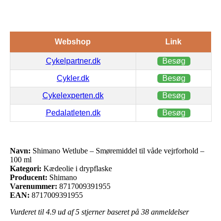
Webshop
Link
Cykelpartner.dk
Besøg
Cykler.dk
Besøg
Cykelexperten.dk
Besøg
Pedalatleten.dk
Besøg
Navn:
Shimano Wetlube – Smøremiddel til våde vejrforhold –
100 ml
Kategori:
Kædeolie i drypflaske
Producent:
Shimano
Varenummer:
8717009391955
EAN:
8717009391955
Vurderet til
4.9
ud af 5 stjerner baseret på
38
anmeldelser