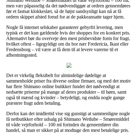
Shimano Wetlube – Smøremiddel til våde vejrforhold – 100 ml,
men vær påpasselig da det nødvendiggør at ordren gennemføres
før et fastsat klokkeslæt, så de højst sandsynligt kan nå at få
ordren skippet afsted forud for at de pakkeansatte tager hjem.
Nogle få internet selskaber garanterer gebyrfri levering, men
typisk er det kun gældende hvis der shoppes for en konkret pris.
Alternativt bør du overveje den mest prisbevidste form for fragt,
hvilket oftest – ligegyldigt om du bor nær Fredericia, Ikast eller
Fredensborg – vil være at få dem til at levere varerne til et
afhentningssted.
Det er virkelig fleksibelt for almindelige dødelige at
sammenholde priser fra diverse online firmaer, og med det motiv
har flere Shimano online butikker fundet det nødvendigt at
nedsætte priserne på mange af deres produkter – til børn, samt
også til mænd og kvinder – betydeligt, og endda nogle gange
præstere fragt uden betaling.
Derfor kan det imidlertid vise sig gunstigt at sammenligne nogle
få netbutikker efter udsalg på Shimano Wetlube – Smøremiddel
til våde vejrforhold – 100 ml forinden du gennemfører din
handel, så man er sikker på at modtage den mest betalelige pris.