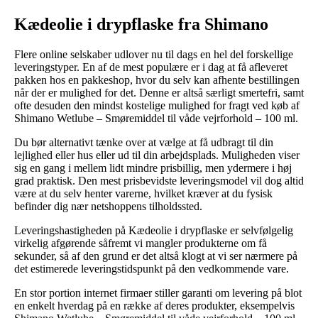
Kædeolie i drypflaske fra Shimano
Flere online selskaber udlover nu til dags en hel del forskellige
leveringstyper. En af de mest populære er i dag at få afleveret
pakken hos en pakkeshop, hvor du selv kan afhente bestillingen
når der er mulighed for det. Denne er altså særligt smertefri, samt
ofte desuden den mindst kostelige mulighed for fragt ved køb af
Shimano Wetlube – Smøremiddel til våde vejrforhold – 100 ml.
Du bør alternativt tænke over at vælge at få udbragt til din
lejlighed eller hus eller ud til din arbejdsplads. Muligheden viser
sig en gang i mellem lidt mindre prisbillig, men ydermere i høj
grad praktisk. Den mest prisbevidste leveringsmodel vil dog altid
være at du selv henter varerne, hvilket kræver at du fysisk
befinder dig nær netshoppens tilholdssted.
Leveringshastigheden på Kædeolie i drypflaske er selvfølgelig
virkelig afgørende såfremt vi mangler produkterne om få
sekunder, så af den grund er det altså klogt at vi ser nærmere på
det estimerede leveringstidspunkt på den vedkommende vare.
En stor portion internet firmaer stiller garanti om levering på blot
en enkelt hverdag på en række af deres produkter, eksempelvis