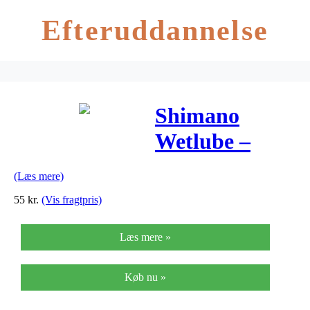
Efteruddannelse
Shimano
Wetlube –
Smøremiddel
(Læs mere)
til våde
55
kr.
(Vis fragtpris)
vejrforhold –
Læs mere »
100 ml
Køb nu »