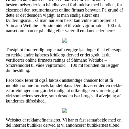
bestemmelser der kan håndhæves i forbindelse med handlen, for
eksempel den returneringsret online firmaet benytter. På grund af
dette er det desuden vigtigt, at man stadig sikrer ens
kvitteringsmail, så man når som helst kan vidne om ordren af
Shimano Wetlube – Smøremiddel til våde vejrforhold – 100 ml,
uanset om man er på udkig efter varer til en dame eller herre.
Trustpilot forærer dig nogle uafhængige løsninger til at eftersøge
en række andre køberes kritik og derved er det godt, at du
verificerer online firmaets ratings af Shimano Wetlube –
Smøremiddel til våde vejrforhold – 100 ml forinden du lægger
din bestilling.
Facebook fører til også faktisk anstændige chancer for at få
indblik i online firmaets kundefokus. Derudover er der en række
e-forretninger som gør det muligt at udfærdige en vurdering af
virksomhedens service, som desuden bør bruges til afvejning af
kundernes tilfredshed.
Websitet er reklamefinansieret. Vi har et fast samarbejde med en
del internet butikker derved at vi annoncerer butikkernes tilbud,