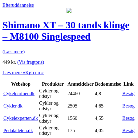
Efteruddannelse
Shimano XT – 30 tands klinge
– M8100 Singlespeed
(Læs mere)
449
kr.
(Vis fragtpris)
Læs mere »
Køb nu »
Webshop
Produkter
Anmeldelser
Bedømmelse
Link
Cykler og
Cykelpartner.dk
24460
4,8
Besøg
udstyr
Cykler og
Cykler.dk
2505
4,65
Besøg
udstyr
Cykler og
Cykelexperten.dk
1560
4,55
Besøg
udstyr
Cykler og
Pedalatleten.dk
175
4,05
Besøg
udstyr