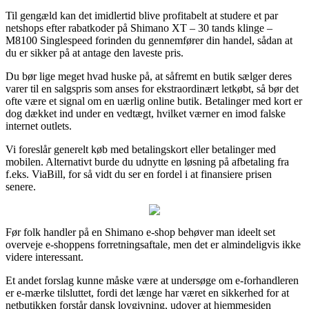
Til gengæld kan det imidlertid blive profitabelt at studere et par
netshops efter rabatkoder på Shimano XT – 30 tands klinge –
M8100 Singlespeed forinden du gennemfører din handel, sådan at
du er sikker på at antage den laveste pris.
Du bør lige meget hvad huske på, at såfremt en butik sælger deres
varer til en salgspris som anses for ekstraordinært letkøbt, så bør det
ofte være et signal om en uærlig online butik. Betalinger med kort er
dog dækket ind under en vedtægt, hvilket værner en imod falske
internet outlets.
Vi foreslår generelt køb med betalingskort eller betalinger med
mobilen. Alternativt burde du udnytte en løsning på afbetaling fra
f.eks. ViaBill, for så vidt du ser en fordel i at finansiere prisen
senere.
Før folk handler på en Shimano e-shop behøver man ideelt set
overveje e-shoppens forretningsaftale, men det er almindeligvis ikke
videre interessant.
Et andet forslag kunne måske være at undersøge om e-forhandleren
er e-mærke tilsluttet, fordi det længe har været en sikkerhed for at
netbutikken forstår dansk lovgivning, udover at hjemmesiden