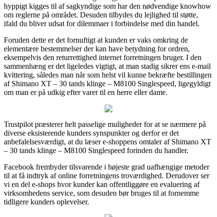
hyppigt kigges til af sagkyndige som har den nødvendige knowhow
om reglerne på området. Desuden tilbydes du lejlighed til støtte,
ifald du bliver udsat for dilemmaer i forbindelse med din handel.
Foruden dette er det fornuftigt at kunden er vaks omkring de
elementære bestemmelser der kan have betydning for ordren,
eksempelvis den returrettighed internet forretningen bruger. I den
sammenhæng er det ligeledes vigtigt, at man stadig sikrer ens e-mail
kvittering, således man når som helst vil kunne bekræfte bestillingen
af Shimano XT – 30 tands klinge – M8100 Singlespeed, ligegyldigt
om man er på udkig efter varer til en herre eller dame.
Trustpilot præsterer helt passelige muligheder for at se nærmere på
diverse eksisterende kunders synspunkter og derfor er det
anbefalelsesværdigt, at du læser e-shoppens omtaler af Shimano XT
– 30 tands klinge – M8100 Singlespeed forinden du handler.
Facebook frembyder tilsvarende i højeste grad uafhængige metoder
til at få indtryk af online forretningens troværdighed. Derudover ser
vi en del e-shops hvor kunder kan offentliggøre en evaluering af
virksomhedens service, som desuden bør bruges til at fornemme
tidligere kunders oplevelser.