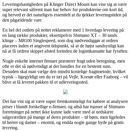
Leveringshastigheden på Klinger Direct Mount kan vise sig at være
super relevant såfremt man har behov for produkterne om kort tid,
og herved er det naturligvis essentielt at du tjekker leveringstiden på
den pågældende vare.
En hel del outlets på nettet reklamerer med 1 hverdags levering på
en lang række produkter, eksempelvis Shimano XT – 30 tands
klinge – M8100 Singlespeed, som dog nødvendiggør at ordren
placeres inden et angivent tidspunkt, så at de højst sandsynligt kan
nå at få ordren skippet afsted forinden de logistikansatte har fyraften.
Nogle enkelte internet firmaer præsterer fragt uden beregning, men
ofte er det så nødvendigt at der handles for en bestemt sum.
Desuden skal man vælge den mindst kostelige fragtmetode, hvilket
typisk – ligegyldigt om du er tæt på Vejle, Korsør eller Faaborg – vil
blive at få leveret pakken til et udleveringssted.
Det har vist sig at være super fremkommeligt for købere at analysere
priser i blandt forskellige e-firmaer, og altså har masser af Shimano
forretninger på nettet ikke kunne lade være med at nedskære
salgsværdien på mange af deres produkter – til børn, men ligeledes
til herrer og damer – enormt, og endda nogle gange byde på gratis
levering.