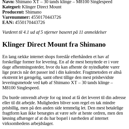
Navn:
Shimano XT – 30 tands klinge – M8100 Singlespeed
Kategori:
Klinger Direct Mount
Producent:
Shimano
Varenummer:
4550170443726
EAN:
4550170443726
Vurderet til
4.1
ud af 5 stjerner baseret på
11
anmeldelser
Klinger Direct Mount fra Shimano
En lang række internet shops foreslår efterhånden et hav af
forskellige former for levering. En af de mest benyttede er i vore
dage afhentningssteder, hvor du kan afhente de nyindkøbte varer
lige præcis når det passer ind i din kalender. Fragtmetoden er altså
ekstremt let gængelig, samt oftest tillige den mest prisbevidste
leveringsmetode ved køb af Shimano XT – 30 tands klinge –
M8100 Singlespeed.
Du burde omvendt afveje for og imod at få det leveret til din adresse
eller til dit arbejde. Muligheden bliver som regel en tak mindre
prisbillig, men på den anden side temmelig let. Den mest betalelige
fragtform kan ikke benægtes at være selv at hente ordren, men den
løsning afhænger af at du har bopæl i nærheden af internet
virksomhedens arbejdslager.