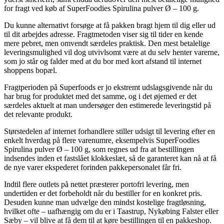
for fragt ved køb af SuperFoodies Spirulina pulver Ø – 100 g.
Du kunne alternativt forsøge at få pakken bragt hjem til dig eller ud
til dit arbejdes adresse. Fragtmetoden viser sig til tider en kende
mere pebret, men omvendt særdeles praktisk. Den mest betalelige
leveringsmulighed vil dog utvivlsomt være at du selv henter varerne,
som jo står og falder med at du bor med kort afstand til internet
shoppens bopæl.
Fragtperioden på Superfoods er jo ekstremt udslagsgivende når du
har brug for produktet med det samme, og i det øjemed er det
særdeles aktuelt at man undersøger den estimerede leveringstid på
det relevante produkt.
Størstedelen af internet forhandlere stiller udsigt til levering efter en
enkelt hverdag på flere varenumre, eksempelvis SuperFoodies
Spirulina pulver Ø – 100 g, som regnes ud fra at bestillingen
indsendes inden et fastslået klokkeslæt, så de garanteret kan nå at få
de nye varer ekspederet forinden pakkepersonalet får fri.
Indtil flere outlets på nettet præsterer portofri levering, men
undertiden er det forbeholdt når du bestiller for en konkret pris.
Desuden kunne man udvælge den mindst kostelige fragtløsning,
hvilket ofte – uafhængig om du er i Taastrup, Nykøbing Falster eller
Sæby – vil blive at få dem til at køre bestillingen til en pakkeshop.