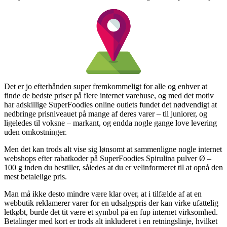
Det er jo efterhånden super fremkommeligt for alle og enhver at
finde de bedste priser på flere internet varehuse, og med det motiv
har adskillige SuperFoodies online outlets fundet det nødvendigt at
nedbringe prisniveauet på mange af deres varer – til juniorer, og
ligeledes til voksne – markant, og endda nogle gange love levering
uden omkostninger.
Men det kan trods alt vise sig lønsomt at sammenligne nogle internet
webshops efter rabatkoder på SuperFoodies Spirulina pulver Ø –
100 g inden du bestiller, således at du er velinformeret til at opnå den
mest betalelige pris.
Man må ikke desto mindre være klar over, at i tilfælde af at en
webbutik reklamerer varer for en udsalgspris der kan virke ufattelig
letkøbt, burde det tit være et symbol på en fup internet virksomhed.
Betalinger med kort er trods alt inkluderet i en retningslinje, hvilket