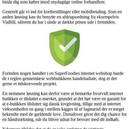
bistår dig som køber imod snydagtige online forhandlere.
Generelt går vi ind for kortbestillinger eller mobilbetaling. Som en
anden løsning kan du benytte en afdragsordning fra eksempelvis
ViaBill, såfremt du har i sinde at dække prisen ude i fremtiden.
Forinden nogen handler i en SuperFoodies internet webshop burde
de i reglen gennemlæse webbutikkens handelsaftale, dog er det
gerne et tidskrævende projekt.
En nemmere løsning kan derfor være at bemærke hvorvidt internet
butikken er tilsluttet e-mærket, grundet at det bør være en garanti for
at e-butikken tilslutter sig dansk lovgivning, tillige med at internet
virksomheden en gang i mellem kigges til af fagmænd der er meget
bekendte med de gældende love. Derudover giver det dig chance for
en håndsrækning, når du bliver udsat for besvær med dit indkøb.