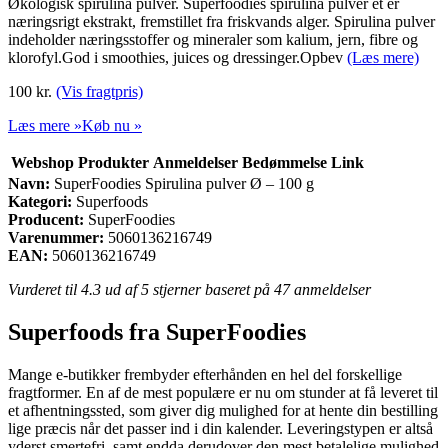
Økologisk spirulina pulver. Superfoodies spirulina pulver et er
næringsrigt ekstrakt, fremstillet fra friskvands alger. Spirulina pulver
indeholder næringsstoffer og mineraler som kalium, jern, fibre og
klorofyl.God i smoothies, juices og dressinger.Opbev
(Læs mere)
100
kr.
(Vis fragtpris)
Læs mere »
Køb nu »
Webshop
Produkter
Anmeldelser
Bedømmelse
Link
Navn:
SuperFoodies Spirulina pulver Ø – 100 g
Kategori:
Superfoods
Producent:
SuperFoodies
Varenummer:
5060136216749
EAN:
5060136216749
Vurderet til
4.3
ud af 5 stjerner baseret på
47
anmeldelser
Superfoods fra SuperFoodies
Mange e-butikker frembyder efterhånden en hel del forskellige
fragtformer. En af de mest populære er nu om stunder at få leveret til
et afhentningssted, som giver dig mulighed for at hente din bestilling
lige præcis når det passer ind i din kalender. Leveringstypen er altså
yderst smertefri, samt endda derudover den mest betalelige mulighed