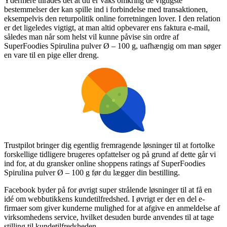
Ydermere tilrådes det at du er vaks omkring de vigtigste
bestemmelser der kan spille ind i forbindelse med transaktionen,
eksempelvis den returpolitik online forretningen lover. I den relation
er det ligeledes vigtigt, at man altid opbevarer ens faktura e-mail,
således man når som helst vil kunne påvise sin ordre af
SuperFoodies Spirulina pulver Ø – 100 g, uafhængig om man søger
en vare til en pige eller dreng.
Trustpilot bringer dig egentlig fremragende løsninger til at fortolke
forskellige tidligere brugeres opfattelser og på grund af dette går vi
ind for, at du gransker online shoppens ratings af SuperFoodies
Spirulina pulver Ø – 100 g før du lægger din bestilling.
Facebook byder på for øvrigt super strålende løsninger til at få en
idé om webbutikkens kundetilfredshed. I øvrigt er der en del e-
firmaer som giver kunderne mulighed for at afgive en anmeldelse af
virksomhedens service, hvilket desuden burde anvendes til at tage
stilling til kundetilfredsheden.