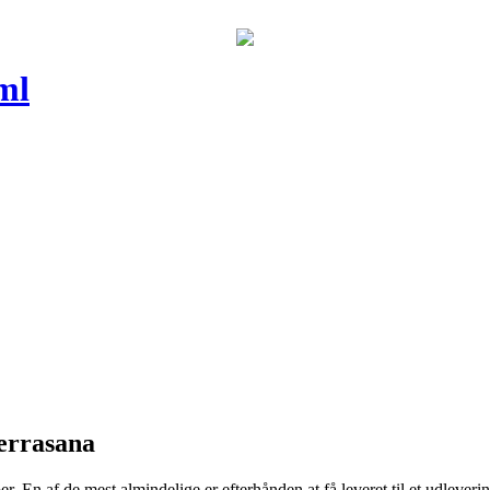
ml
Terrasana
 En af de mest almindelige er efterhånden at få leveret til et udlevering