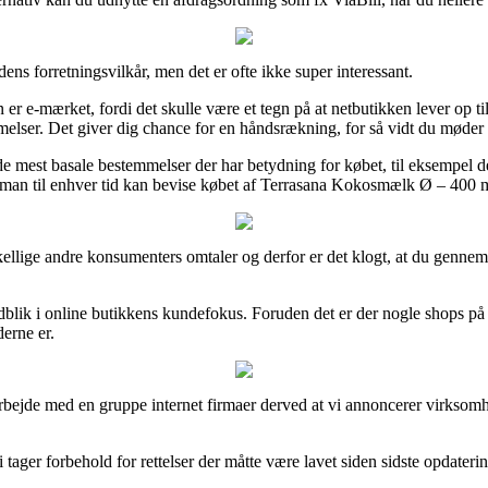
dens forretningsvilkår, men det er ofte ikke super interessant.
er e-mærket, fordi det skulle være et tegn på at netbutikken lever op ti
. Det giver dig chance for en håndsrækning, for så vidt du møder be
de mest basale bestemmelser der har betydning for købet, til eksempel d
 så man til enhver tid kan bevise købet af Terrasana Kokosmælk Ø – 400 m
forskellige andre konsumenters omtaler og derfor er det klogt, at du g
dblik i online butikkens kundefokus. Foruden det er der nogle shops på
derne er.
arbejde med en gruppe internet firmaer derved at vi annoncerer virksomh
ager forbehold for rettelser der måtte være lavet siden sidste opdaterin