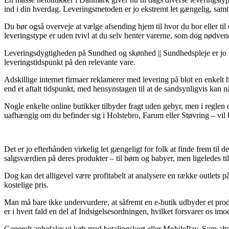
ind i din hverdag. Leveringsmetoden er jo ekstremt let gængelig, sa
Du bør også overveje at vælge afsending hjem til hvor du bor eller ti
leveringstype er uden tvivl at du selv henter varerne, som dog nødven
Leveringsdygtigheden på Sundhed og skønhed || Sundhedspleje er jo væl
leveringstidspunkt på den relevante vare.
Adskillige internet firmaer reklamerer med levering på blot en enkel
end et aftalt tidspunkt, med hensynstagen til at de sandsynligvis kan 
Nogle enkelte online butikker tilbyder fragt uden gebyr, men i reglen 
uafhængig om du befinder sig i Holstebro, Farum eller Støvring – vil bli
Det er jo efterhånden virkelig let gængeligt for folk at finde frem til d
salgsværdien på deres produkter – til børn og babyer, men ligeledes t
Dog kan det alligevel være profitabelt at analysere en række outlets 
kostelige pris.
Man må bare ikke undervurdere, at såfremt en e-butik udbyder et produk
er i hvert fald en del af Indsigelsesordningen, hvilket forsvarer os imo
Generelt anbefaler vi køb med betalingskort eller MobilePay. Som alte