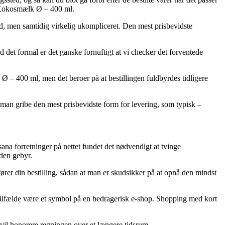
a Kokosmælk Ø – 400 ml.
ld, men samtidig virkelig ukompliceret. Den mest prisbevidste
 det formål er det ganske fornuftigt at vi checker det forventede
 – 400 ml, men det beroer på at bestillingen fuldbyrdes tidligere
e man gribe den mest prisbevidste form for levering, som typisk –
asana forretninger på nettet fundet det nødvendigt at tvinge
uden gebyr.
rer din bestilling, sådan at man er skudsikker på at opnå den mindst
e tilfælde være et symbol på en bedragerisk e-shop. Shopping med kort
 vil honorere regningen over et længere tidsrum.