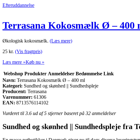
Efteruddannelse
Terrasana Kokosmælk Ø – 400 
Økologisk kokosmælk.
(Læs mere)
25
kr.
(Vis fragtpris)
Læs mere »
Køb nu »
Webshop
Produkter
Anmeldelser
Bedømmelse
Link
Navn:
Terrasana Kokosmælk Ø – 400 ml
Kategori:
Sundhed og skønhed || Sundhedspleje
Producent:
Terrasana
Varenummer:
61306
EAN:
8713576114102
Vurderet til
3.6
ud af 5 stjerner baseret på
32
anmeldelser
Sundhed og skønhed || Sundhedspleje fra 
En masse netbutikker i Danmark giver nu til dags diverse leveringstyper.