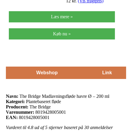
12
kr.
(Vis fragtpris)
Læs mere »
Køb nu »
Webshop
Link
Navn:
The Bridge Madlavningsfløde havre Ø – 200 ml
Kategori:
Plantebaseret fløde
Producent:
The Bridge
Varenummer:
8019428005001
EAN:
8019428005001
Vurderet til
4.8
ud af 5 stjerner baseret på
30
anmeldelser