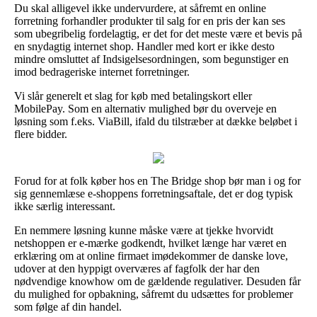
Du skal alligevel ikke undervurdere, at såfremt en online
forretning forhandler produkter til salg for en pris der kan ses
som ubegribelig fordelagtig, er det for det meste være et bevis på
en snydagtig internet shop. Handler med kort er ikke desto
mindre omsluttet af Indsigelsesordningen, som begunstiger en
imod bedrageriske internet forretninger.
Vi slår generelt et slag for køb med betalingskort eller
MobilePay. Som en alternativ mulighed bør du overveje en
løsning som f.eks. ViaBill, ifald du tilstræber at dække beløbet i
flere bidder.
Forud for at folk køber hos en The Bridge shop bør man i og for
sig gennemlæse e-shoppens forretningsaftale, det er dog typisk
ikke særlig interessant.
En nemmere løsning kunne måske være at tjekke hvorvidt
netshoppen er e-mærke godkendt, hvilket længe har været en
erklæring om at online firmaet imødekommer de danske love,
udover at den hyppigt overværes af fagfolk der har den
nødvendige knowhow om de gældende regulativer. Desuden får
du mulighed for opbakning, såfremt du udsættes for problemer
som følge af din handel.