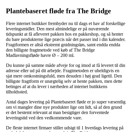
Plantebaseret fløde fra The Bridge
Flere internet butikker frembyder nu til dags et hav af forskellige
leveringsmidler. Den mest almindelige er på nuværende
tidspunkt at få afleveret pakken hos en pakkeshop, og så henter
du bare produkterne lige præcis når det passer ind i din kalender.
Fragtformen er altså ekstremt gnidningsløs, samt endda endda
den billigste fragtmetode ved køb af The Bridge
Madlavningsfløde havre Ø – 200 ml.
Du kunne på samme måde afveje for og imod at få leveret til din
adresse eller ud på dit arbejde. Fragtmetoden er uheldigvis en
sjat mere omkostningsfuld, men desuden i høj grad ligetil. Den
billigste fragtform er unægtelig selv at hente pakken, men dette
betinges af at du lever i nærheden af internet butikkens
tilholdssted.
Antal dages levering på Plantebaseret fløde er jo super væsentlig
om vi mangler dine nye produkter lige om lidt, så af den grund
er det bestemt relevant at man besigtiger den forventede
leveringstid ved den vedkommende vare.
De fleste internet firmaer stiller udsigt til 1 hverdags levering på