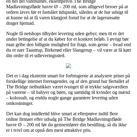
en hel del varenumre, eksempelvis The Bridge
Madlavningsfløde havre Ø – 200 ml, som alligevel beroer på at
ordren laves før et fastslået tidspunkt, således at de har udsigt til
at kunne nå at få varen klargjort forud for at de lageransatte
drager hjemad.
Nogle få netshops tilbyder levering uden gebyr, men tit er det
under betingelse af at du køber for et konkret beløb. I øvrigt bør
man gribe den billigste mulighed for fragt, som gerne – hvad end
du er nær Taastrup, Birkerød eller Slangerup – vil være at få kørt
din ordre til et udleveringssted.
Det er i dag ekstremt smart for forbrugerne at analysere priser på
forskellige internet foretagender, og af den grund har flertallet af
The Bridge netbutikker været tvunget til at trykke salgsværdien
på varerne – til babyer og børn, og samtidig til kvinder og mænd
– kolossalt, og endda nogle gange garantere levering uden
omkostninger.
Det kan dog imidlertid blive smart at efterprøve indtil flere
online firmaer efter udsalg på The Bridge Madlavningsfløde
havre Ø – 200 ml før du gennemfører din bestilling, så du ikke
er i tvivl om at opnå den mest attraktive pris.