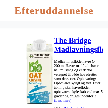
Efteruddannelse
The Bridge
Madlavningsflø
havre Ø – 200
Madlavningsfløde havre Ø –
ml
200 ml Havre madfløde har en
neutral smag og er derfor
velegnet til både hovedretter
samt desserter. Opbevaring:
Opbevares køligt og tørt. Efter
åbning skal havrefløden
opbevares i køleskab ved max 5
grader og bruges indenfor 3
(Læs mere)