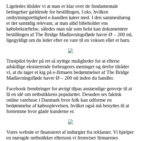
Ligeledes tilråder vi at man er klar over de fundamentale
betingelser gældende for bestillingen, f.eks. hvilken
ombytningsrettighed e-handlen kører med. I den sammenhæng
er det samtidig relevant, at man altid bibeholder ens
købsbekræftelse, således man når som helst kan dokumentere
bestillingen af The Bridge Madlavningsfløde havre Ø – 200 ml,
ligegyldigt om du leder efter en vare til en voksen eller et barn.
Trustpilot byder på ret så nyttige muligheder for at efterse
adskillige eksisterende forbrugeres meninger og derfor tilråder
vi, at du tager et kig på e-firmaets bedømmelser af The Bridge
Madlavningsfløde havre Ø – 200 ml inden du handler.
Facebook frembringer for øvrigt tilpas anstændige genveje til at
få en idé om netbutikkens popularitet. Desuden ses faktisk
online varehuse i Danmark hvor folk kan udforme en
bedømmelse af købsoplevelsen, hvilket også må benyttes til at
fornemme hvor glade kunderne er.
Vores website er finansieret af indtægter fra reklamer. Vi hjælper
en mængde netbutikker eftersom vi fremviser firmaernes