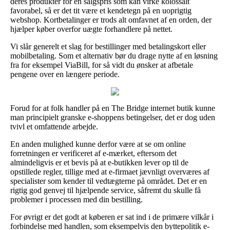
deres produkter for en salgspris som kan virke kolossalt
favorabel, så er det tit være et kendetegn på en uoprigtig
webshop. Kortbetalinger er trods alt omfavnet af en orden, der
hjælper køber overfor uægte forhandlere på nettet.
Vi slår generelt et slag for bestillinger med betalingskort eller
mobilbetaling. Som et alternativ bør du drage nytte af en løsning
fra for eksempel ViaBill, for så vidt du ønsker at afbetale
pengene over en længere periode.
Forud for at folk handler på en The Bridge internet butik kunne
man principielt granske e-shoppens betingelser, det er dog uden
tvivl et omfattende arbejde.
En anden mulighed kunne derfor være at se om online
forretningen er verificeret af e-mærket, eftersom det
almindeligvis er et bevis på at e-butikken lever op til de
opstillede regler, tillige med at e-firmaet jævnligt overværes af
specialister som kender til vedtægterne på området. Det er en
rigtig god genvej til hjælpende service, såfremt du skulle få
problemer i processen med din bestilling.
For øvrigt er det godt at køberen er sat ind i de primære vilkår i
forbindelse med handlen, som eksempelvis den byttepolitik e-