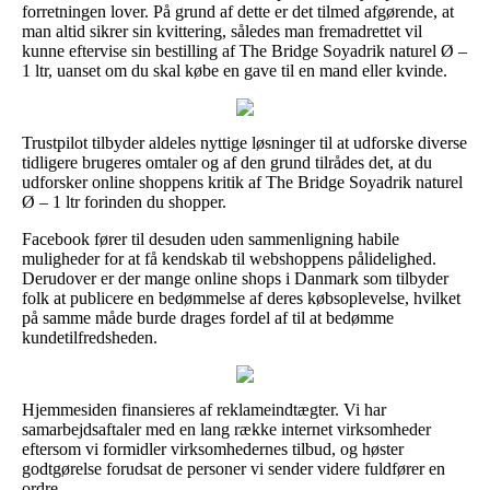
forretningen lover. På grund af dette er det tilmed afgørende, at
man altid sikrer sin kvittering, således man fremadrettet vil
kunne eftervise sin bestilling af The Bridge Soyadrik naturel Ø –
1 ltr, uanset om du skal købe en gave til en mand eller kvinde.
Trustpilot tilbyder aldeles nyttige løsninger til at udforske diverse
tidligere brugeres omtaler og af den grund tilrådes det, at du
udforsker online shoppens kritik af The Bridge Soyadrik naturel
Ø – 1 ltr forinden du shopper.
Facebook fører til desuden uden sammenligning habile
muligheder for at få kendskab til webshoppens pålidelighed.
Derudover er der mange online shops i Danmark som tilbyder
folk at publicere en bedømmelse af deres købsoplevelse, hvilket
på samme måde burde drages fordel af til at bedømme
kundetilfredsheden.
Hjemmesiden finansieres af reklameindtægter. Vi har
samarbejdsaftaler med en lang række internet virksomheder
eftersom vi formidler virksomhedernes tilbud, og høster
godtgørelse forudsat de personer vi sender videre fuldfører en
ordre.