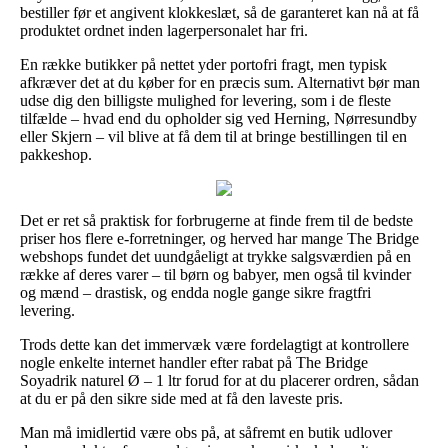
bestiller før et angivent klokkeslæt, så de garanteret kan nå at få
produktet ordnet inden lagerpersonalet har fri.
En række butikker på nettet yder portofri fragt, men typisk
afkræver det at du køber for en præcis sum. Alternativt bør man
udse dig den billigste mulighed for levering, som i de fleste
tilfælde – hvad end du opholder sig ved Herning, Nørresundby
eller Skjern – vil blive at få dem til at bringe bestillingen til en
pakkeshop.
Det er ret så praktisk for forbrugerne at finde frem til de bedste
priser hos flere e-forretninger, og herved har mange The Bridge
webshops fundet det uundgåeligt at trykke salgsværdien på en
række af deres varer – til børn og babyer, men også til kvinder
og mænd – drastisk, og endda nogle gange sikre fragtfri
levering.
Trods dette kan det immervæk være fordelagtigt at kontrollere
nogle enkelte internet handler efter rabat på The Bridge
Soyadrik naturel Ø – 1 ltr forud for at du placerer ordren, sådan
at du er på den sikre side med at få den laveste pris.
Man må imidlertid være obs på, at såfremt en butik udlover