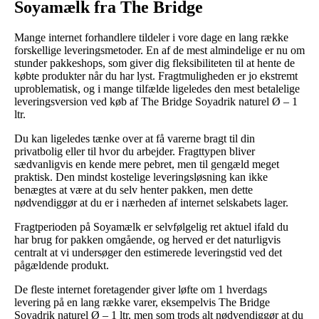
Soyamælk fra The Bridge
Mange internet forhandlere tildeler i vore dage en lang række
forskellige leveringsmetoder. En af de mest almindelige er nu om
stunder pakkeshops, som giver dig fleksibiliteten til at hente de
købte produkter når du har lyst. Fragtmuligheden er jo ekstremt
uproblematisk, og i mange tilfælde ligeledes den mest betalelige
leveringsversion ved køb af The Bridge Soyadrik naturel Ø – 1
ltr.
Du kan ligeledes tænke over at få varerne bragt til din
privatbolig eller til hvor du arbejder. Fragttypen bliver
sædvanligvis en kende mere pebret, men til gengæld meget
praktisk. Den mindst kostelige leveringsløsning kan ikke
benægtes at være at du selv henter pakken, men dette
nødvendiggør at du er i nærheden af internet selskabets lager.
Fragtperioden på Soyamælk er selvfølgelig ret aktuel ifald du
har brug for pakken omgående, og herved er det naturligvis
centralt at vi undersøger den estimerede leveringstid ved det
pågældende produkt.
De fleste internet foretagender giver løfte om 1 hverdags
levering på en lang række varer, eksempelvis The Bridge
Soyadrik naturel Ø – 1 ltr, men som trods alt nødvendiggør at du