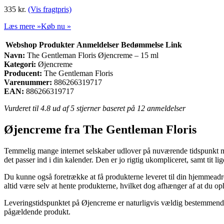
335
kr.
(Vis fragtpris)
Læs mere »
Køb nu »
Webshop
Produkter
Anmeldelser
Bedømmelse
Link
Navn:
The Gentleman Floris Øjencreme – 15 ml
Kategori:
Øjencreme
Producent:
The Gentleman Floris
Varenummer:
886266319717
EAN:
886266319717
Vurderet til
4.8
ud af 5 stjerner baseret på
12
anmeldelser
Øjencreme fra The Gentleman Floris
Temmelig mange internet selskaber udlover på nuværende tidspunkt mang
det passer ind i din kalender. Den er jo rigtig ukompliceret, samt tit 
Du kunne også foretrække at få produkterne leveret til din hjemmeadres
altid være selv at hente produkterne, hvilket dog afhænger af at du op
Leveringstidspunktet på Øjencreme er naturligvis vældig bestemmende så
pågældende produkt.