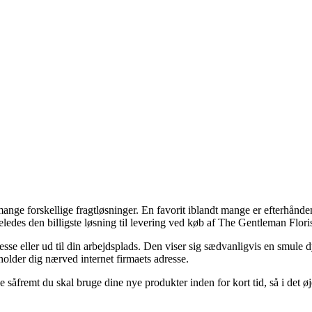
e forskellige fragtløsninger. En favorit iblandt mange er efterhånden 
ligeledes den billigste løsning til levering ved køb af The Gentleman Flo
se eller ud til din arbejdsplads. Den viser sig sædvanligvis en smule d
holder dig nærved internet firmaets adresse.
fremt du skal bruge dine nye produkter inden for kort tid, så i det øjem