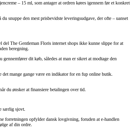
encreme – 15 ml, som antager at ordren køres igennem før et konkret
må du snuppe den mest prisbevidste leveringsudgave, der ofte – uanset
hel del The Gentleman Floris internet shops ikke kunne slippe for at
 uden beregning.
du gennemfører dit køb, således at man er sikret at modtage den
rde det mange gange være en indikator for en fup online butik.
år du ønsker at finansiere betalingen over tid.
 særlig sjovt.
ne forretningen opfylder dansk lovgivning, foruden at e-handlen
ølge af din ordre.