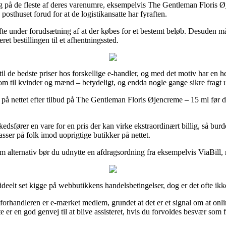
på de fleste af deres varenumre, eksempelvis The Gentleman Floris Øj
posthuset forud for at de logistikansatte har fyraften.
 ofte under forudsætning af at der købes for et bestemt beløb. Desuden 
t bestillingen til et afhentningssted.
 til de bedste priser hos forskellige e-handler, og med det motiv har en 
 som til kvinder og mænd – betydeligt, og endda nogle gange sikre fragt
r på nettet efter tilbud på The Gentleman Floris Øjencreme – 15 ml før 
arkedsfører en vare for en pris der kan virke ekstraordinært billig, så bu
asser på folk imod uoprigtige butikker på nettet.
m alternativ bør du udnytte en afdragsordning fra eksempelvis ViaBill, n
eelt set kigge på webbutikkens handelsbetingelser, dog er det ofte ikke
rhandleren er e-mærket medlem, grundet at det er et signal om at onli
 er en god genvej til at blive assisteret, hvis du forvoldes besvær som f