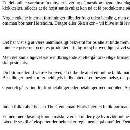
En del online varehuse frembyder levering på næstkommende hverdag 
klokkeslæt, således at de højst sandsynligt kan nå at få produkterne på 
Nogle enkelte internet forretninger tilbyder fragt uden betaling, men
om man bor nær Hørsholm, Dragør eller Skælskør – vil blive at få levere
Det har vist sig at være ualmindeligt bekvemt for os alle at finde frem
mindske priserne på deres produkter – til børn og babyer, lige så vel
Men det kan alligevel være indbringende at eftergå forskellige firmae
skarpeste pris.
Du bør imidlertid være klar over, at i tilfælde af at en online butik m
Bestillinger med kort er heldigvis indbefattet af en bestemmelse, der p
Generelt går vi ind for kortbetalinger eller betalinger med mobilen. So
Inden folk køber hos en The Gentleman Floris internet butik bør man id
En nemmere løsning kunne måske være at undersøge hvorvidt online fo
løbende ses til af eksperter der behersker reglementet på området. Dette