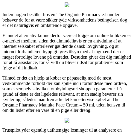
Inden nogen bestiller hos en The Organic Pharmacy e-handler
behøver de for at være sikker tyde virksomhedens betingelser, dog
er det naturligvis en omfattende opgave.
Et andet alternativ kunne derfor være at kigge om online butikken er
e-mærket medlem, siden det almindeligvis er en antydning af at
internet selskabet efterlever gældende dansk lovgivning, og at
internet forhandleren hyppigt føres tilsyn med af fagmænd der er
meget fortrolige lovene på området. Desuden giver det dig mulighed
for at få assistance, for så vidt du bliver udsat for problemer som
følge af dit indkøb.
Tilmed er det en hjælp at køber er påpasselig med de mest
vedkommende forhold der kan spille ind i forbindelse med ordren,
som eksempelvis hvilken ombytningsret shoppen garanterer. På
grund af dette er det ligeledes relevant, at man stadig bevarer sin
kvittering, således man fremadrettet kan eftervise købet af The
Organic Pharmacy Manuka Face Cream – 50 ml, uden hensyn til
om du leder efter en vare til en pige eller dreng.
Trustpilot yder egentlig uafhængige løsninger til at analysere en