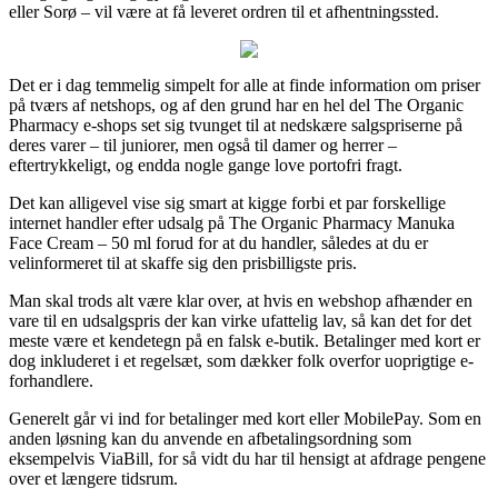
eller Sorø – vil være at få leveret ordren til et afhentningssted.
Det er i dag temmelig simpelt for alle at finde information om priser
på tværs af netshops, og af den grund har en hel del The Organic
Pharmacy e-shops set sig tvunget til at nedskære salgspriserne på
deres varer – til juniorer, men også til damer og herrer –
eftertrykkeligt, og endda nogle gange love portofri fragt.
Det kan alligevel vise sig smart at kigge forbi et par forskellige
internet handler efter udsalg på The Organic Pharmacy Manuka
Face Cream – 50 ml forud for at du handler, således at du er
velinformeret til at skaffe sig den prisbilligste pris.
Man skal trods alt være klar over, at hvis en webshop afhænder en
vare til en udsalgspris der kan virke ufattelig lav, så kan det for det
meste være et kendetegn på en falsk e-butik. Betalinger med kort er
dog inkluderet i et regelsæt, som dækker folk overfor uoprigtige e-
forhandlere.
Generelt går vi ind for betalinger med kort eller MobilePay. Som en
anden løsning kan du anvende en afbetalingsordning som
eksempelvis ViaBill, for så vidt du har til hensigt at afdrage pengene
over et længere tidsrum.