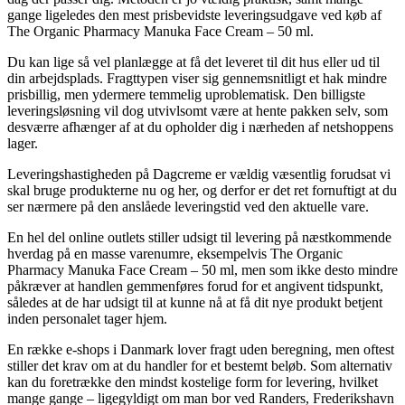
gange ligeledes den mest prisbevidste leveringsudgave ved køb af
The Organic Pharmacy Manuka Face Cream – 50 ml.
Du kan lige så vel planlægge at få det leveret til dit hus eller ud til
din arbejdsplads. Fragttypen viser sig gennemsnitligt et hak mindre
prisbillig, men ydermere temmelig uproblematisk. Den billigste
leveringsløsning vil dog utvivlsomt være at hente pakken selv, som
desværre afhænger af at du opholder dig i nærheden af netshoppens
lager.
Leveringshastigheden på Dagcreme er vældig væsentlig forudsat vi
skal bruge produkterne nu og her, og derfor er det ret fornuftigt at du
ser nærmere på den anslåede leveringstid ved den aktuelle vare.
En hel del online outlets stiller udsigt til levering på næstkommende
hverdag på en masse varenumre, eksempelvis The Organic
Pharmacy Manuka Face Cream – 50 ml, men som ikke desto mindre
påkræver at handlen gemmenføres forud for et angivent tidspunkt,
således at de har udsigt til at kunne nå at få dit nye produkt betjent
inden personalet tager hjem.
En række e-shops i Danmark lover fragt uden beregning, men oftest
stiller det krav om at du handler for et bestemt beløb. Som alternativ
kan du foretrække den mindst kostelige form for levering, hvilket
mange gange – ligegyldigt om man bor ved Randers, Frederikshavn