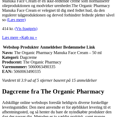
Manuka Face Cream er en ikke-fedtende creme som normaliserer
olieproduktionen og modvirker urenheder.The Organic Pharmacy
Manuka Face Cream er velegnet til dig med fedtet hud, da den
regulerer talgproduktionen og derved forhindrer fedtede pletter såvel
so
(Læs mere)
414
kr.
(Vis fragtpris)
Læs mere »
Køb nu »
Webshop
Produkter
Anmeldelser
Bedømmelse
Link
Navn:
The Organic Pharmacy Manuka Face Cream – 50 ml
Kategori:
Dagcreme
Producent:
The Organic Pharmacy
Varenummer:
5060063490335
EAN:
5060063490335
Vurderet til
3.9
ud af 5 stjerner baseret på
15
anmeldelser
Dagcreme fra The Organic Pharmacy
Adskillige online webshops foreslår heldigvis diverse forskellige
leveringsmidler. Den mest anvendte er for øjeblikket levering til et
afhentningssted, og så henter du bare de nyindkøbte produkter den
dag der passer dig. Metoden er jo vældig praktisk, samt mange