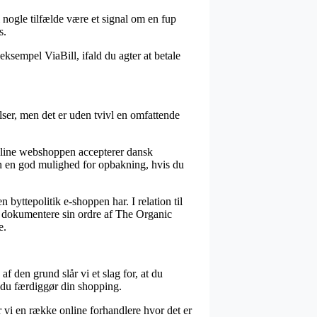
i nogle tilfælde være et signal om en fup
s.
ksempel ViaBill, ifald du agter at betale
ser, men det er uden tvivl en omfattende
 online webshoppen accepterer dansk
en en god mulighed for opbakning, hvis du
byttepolitik e-shoppen har. I relation til
ne dokumentere sin ordre af The Organic
e.
f den grund slår vi et slag for, at du
du færdiggør din shopping.
r vi en række online forhandlere hvor det er