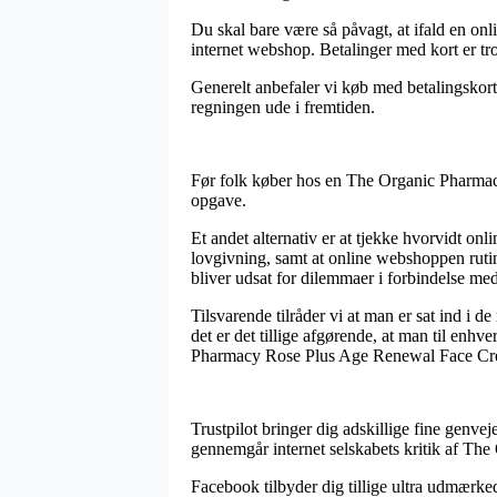
Du skal bare være så påvagt, at ifald en onli
internet webshop. Betalinger med kort er tro
Generelt anbefaler vi køb med betalingskort
regningen ude i fremtiden.
Før folk køber hos en The Organic Pharmacy 
opgave.
Et andet alternativ er at tjekke hvorvidt on
lovgivning, samt at online webshoppen ruti
bliver udsat for dilemmaer i forbindelse med
Tilsvarende tilråder vi at man er sat ind i 
det er det tillige afgørende, at man til enh
Pharmacy Rose Plus Age Renewal Face Cream
Trustpilot bringer dig adskillige fine genve
gennemgår internet selskabets kritik af T
Facebook tilbyder dig tillige ultra udmærked