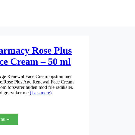
armacy Rose Plus
ce Cream – 50 ml
Age Renewal Face Cream opstrammer
le.Rose Plus Age Renewal Face Cream
 som forsvarer huden mod frie radikaler.
nlige rynker me
(Læs mere)
nu »