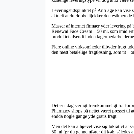
kostelige leveringstype vil dog altid være s
Leveringstidspunktet på Anti-age kan vise si
aktuelt at du dobbelttjekker den estimerede 
Masser af internet firmaer yder levering 
Renewal Face Cream – 50 ml, som imidlertid f
produktet afsendt inden lagermedarbejderne 
Flere online virksomheder tilbyder fragt ude
den mest betalelige fragtløsning, som tit – o
Det er i dag særligt fremkommeligt for forbru
Pharmacy shops på nettet været presset til at
endda nogle gange yde gratis fragt.
Men det kan alligevel vise sig lukrativt a
50 ml før du gennemfører dit køb, således at 