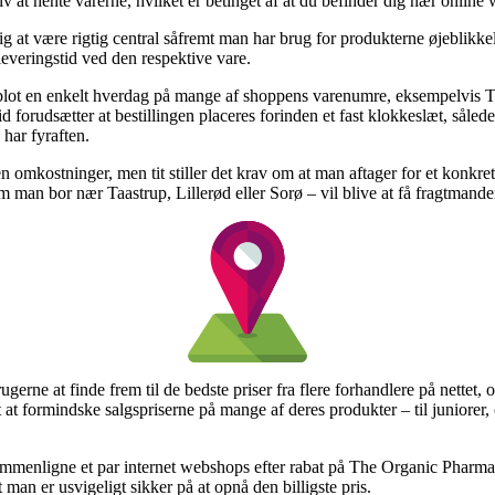
elv at hente varerne, hvilket er betinget af at du befinder dig nær onli
g at være rigtig central såfremt man har brug for produkterne øjeblikkel
leveringstid ved den respektive vare.
på blot en enkelt hverdag på mange af shoppens varenumre, eksempelvi
orudsætter at bestillingen placeres forinden et fast klokkeslæt, således
har fyraften.
n omkostninger, men tit stiller det krav om at man aftager for et konkre
m man bor nær Taastrup, Lillerød eller Sorø – vil blive at få fragtmanden 
gerne at finde frem til de bedste priser fra flere forhandlere på nettet, 
 at formindske salgspriserne på mange af deres produkter – til juniorer, 
t sammenligne et par internet webshops efter rabat på The Organic Ph
man er usvigeligt sikker på at opnå den billigste pris.