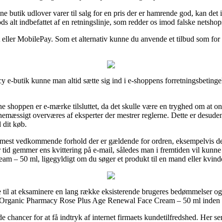
ne butik udlover varer til salg for en pris der er hamrende god, kan det 
ds alt indbefattet af en retningslinje, som redder os imod falske netshop
 eller MobilePay. Som et alternativ kunne du anvende et tilbud som for e
e-butik kunne man altid sætte sig ind i e-shoppens forretningsbetingel
line shoppen er e-mærke tilsluttet, da det skulle være en tryghed om at
nemæssigt overværes af eksperter der mestrer reglerne. Dette er desud
 dit køb.
de mest vedkommende forhold der er gældende for ordren, eksempelvis den 
ver tid gemmer ens kvittering på e-mail, således man i fremtiden vil kun
 – 50 ml, ligegyldigt om du søger et produkt til en mand eller kvind
je til at eksaminere en lang række eksisterende brugeres bedømmelser og a
he Organic Pharmacy Rose Plus Age Renewal Face Cream – 50 ml inden 
e chancer for at få indtryk af internet firmaets kundetilfredshed. Her se