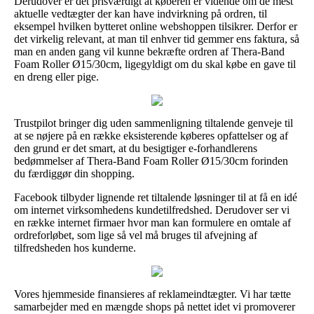
Derudover er det prisværdigt at køberen er vidende om de mest
aktuelle vedtægter der kan have indvirkning på ordren, til
eksempel hvilken bytteret online webshoppen tilsikrer. Derfor er
det virkelig relevant, at man til enhver tid gemmer ens faktura, så
man en anden gang vil kunne bekræfte ordren af Thera-Band
Foam Roller Ø15/30cm, ligegyldigt om du skal købe en gave til
en dreng eller pige.
Trustpilot bringer dig uden sammenligning tiltalende genveje til
at se nøjere på en række eksisterende køberes opfattelser og af
den grund er det smart, at du besigtiger e-forhandlerens
bedømmelser af Thera-Band Foam Roller Ø15/30cm forinden
du færdiggør din shopping.
Facebook tilbyder lignende ret tiltalende løsninger til at få en idé
om internet virksomhedens kundetilfredshed. Derudover ser vi
en række internet firmaer hvor man kan formulere en omtale af
ordreforløbet, som lige så vel må bruges til afvejning af
tilfredsheden hos kunderne.
Vores hjemmeside finansieres af reklameindtægter. Vi har tætte
samarbejder med en mængde shops på nettet idet vi promoverer