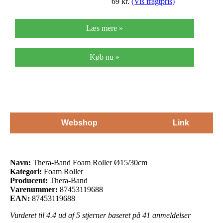
69
kr.
(Vis fragtpris)
Læs mere »
Køb nu »
Webshop
Link
Navn:
Thera-Band Foam Roller Ø15/30cm
Kategori:
Foam Roller
Producent:
Thera-Band
Varenummer:
87453119688
EAN:
87453119688
Vurderet til
4.4
ud af 5 stjerner baseret på
41
anmeldelser