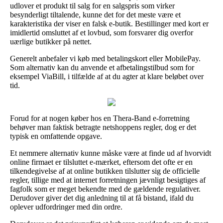
udlover et produkt til salg for en salgspris som virker
besynderligt tiltalende, kunne det for det meste være et
karakteristika der viser en falsk e-butik. Bestillinger med kort er
imidlertid omsluttet af et lovbud, som forsvarer dig overfor
uærlige butikker på nettet.
Generelt anbefaler vi køb med betalingskort eller MobilePay.
Som alternativ kan du anvende et afbetalingstilbud som for
eksempel ViaBill, i tilfælde af at du agter at klare beløbet over
tid.
Forud for at nogen køber hos en Thera-Band e-forretning
behøver man faktisk betragte netshoppens regler, dog er det
typisk en omfattende opgave.
Et nemmere alternativ kunne måske være at finde ud af hvorvidt
online firmaet er tilsluttet e-mærket, eftersom det ofte er en
tilkendegivelse af at online butikken tilslutter sig de officielle
regler, tillige med at internet forretningen jævnligt besigtiges af
fagfolk som er meget bekendte med de gældende regulativer.
Derudover giver det dig anledning til at få bistand, ifald du
oplever udfordringer med din ordre.