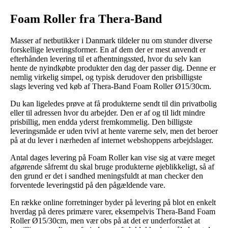
Foam Roller fra Thera-Band
Masser af netbutikker i Danmark tildeler nu om stunder diverse
forskellige leveringsformer. En af dem der er mest anvendt er
efterhånden levering til et afhentningssted, hvor du selv kan
hente de nyindkøbte produkter den dag der passer dig. Denne er
nemlig virkelig simpel, og typisk derudover den prisbilligste
slags levering ved køb af Thera-Band Foam Roller Ø15/30cm.
Du kan ligeledes prøve at få produkterne sendt til din privatbolig
eller til adressen hvor du arbejder. Den er af og til lidt mindre
prisbillig, men endda yderst fremkommelig. Den billigste
leveringsmåde er uden tvivl at hente varerne selv, men det beroer
på at du lever i nærheden af internet webshoppens arbejdslager.
Antal dages levering på Foam Roller kan vise sig at være meget
afgørende såfremt du skal bruge produkterne øjeblikkeligt, så af
den grund er det i sandhed meningsfuldt at man checker den
forventede leveringstid på den pågældende vare.
En række online forretninger byder på levering på blot en enkelt
hverdag på deres primære varer, eksempelvis Thera-Band Foam
Roller Ø15/30cm, men vær obs på at det er underforstået at