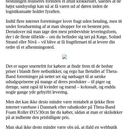
bestillingen realiseres forinden et aftalt klokkeslæt, således at de
højst sandsynligt kan nå at få varen ud af døren inden de
logistikansatte holder fyraften.
Indtil flere internet forretninger lover fragt uden betaling, men tit
under forudsætning af at man shopper for en bestemt pris.
Derudover må man tage den mest prisbevidste leveringsform,
der i de fleste tilfælde – om du befinder sig tæt på Køge, Solrød
Strand eller Nivå – vil blive at få fragtfirmaet til at levere din
ordre til et afhentningssted.
Det er super smertefrit for købere at finde frem til de bedste
priser i blandt flere netbutikker, og ergo har flertallet af Thera-
Band forretninger på nettet set sig nødsaget til at sænke
udsalgspriserne på mange af deres produkter – til piger og
drenge, samt også til kvinder og mænd – kolossalt, og endda
nogle gange yde gebyrfri levering.
Men det kan ikke desto mindre være rentabelt at tjekke flere
internet varehuse i Danmark efter rabatkoder på Thera-Band
Foam Roller Ø15/30cm før du køber, sådan at man er skråsikker
på at indhente den prisbilligste pris.
Man skal ikke desto mindre være obs på, at ifald en webbutik