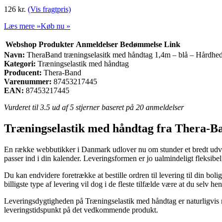
126
kr.
(Vis fragtpris)
Læs mere »
Køb nu »
Webshop
Produkter
Anmeldelser
Bedømmelse
Link
Navn:
TheraBand træningselasitk med håndtag 1,4m – blå – Hårdhe
Kategori:
Træningselastik med håndtag
Producent:
Thera-Band
Varenummer:
87453217445
EAN:
87453217445
Vurderet til
3.5
ud af 5 stjerner baseret på
20
anmeldelser
Træningselastik med håndtag fra Thera-B
En række webbutikker i Danmark udlover nu om stunder et bredt udvalg 
passer ind i din kalender. Leveringsformen er jo ualmindeligt fleksi
Du kan endvidere foretrække at bestille ordren til levering til din bo
billigste type af levering vil dog i de fleste tilfælde være at du sel
Leveringsdygtigheden på Træningselastik med håndtag er naturligvis r
leveringstidspunkt på det vedkommende produkt.