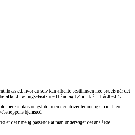
ningssted, hvor du selv kan afhente bestillingen lige præcis når det
f TheraBand træningselasitk med håndtag 1,4m – blå – Hårdhed 4.
en smule mere omkostningsfuld, men derudover temmelig smart. Den
e webshoppens hjemsted.
ved er det rimelig passende at man undersøger det anslåede