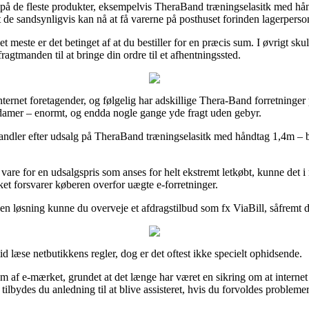
 på de fleste produkter, eksempelvis TheraBand træningselasitk med hån
at de sandsynligvis kan nå at få varerne på posthuset forinden lagerperso
et meste er det betinget af at du bestiller for en præcis sum. I øvrigt 
agtmanden til at bringe din ordre til et afhentningssted.
e internet foretagender, og følgelig har adskillige Thera-Band forretning
 og damer – enormt, og endda nogle gange yde fragt uden gebyr.
dler efter udsalg på TheraBand træningselasitk med håndtag 1,4m – bl
 vare for en udsalgspris som anses for helt ekstremt letkøbt, kunne det i
ket forsvarer køberen overfor uægte e-forretninger.
n løsning kunne du overveje et afdragstilbud som fx ViaBill, såfremt du 
 læse netbutikkens regler, dog er det oftest ikke specielt ophidsende.
m af e-mærket, grundet at det længe har været en sikring om at internet
bydes du anledning til at blive assisteret, hvis du forvoldes probleme