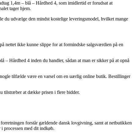
dtag 1,4m – blå – Hårdhed 4, som imidlertid er forudsat at
nalet tager hjem.
skulle du udvælge den mindst kostelige leveringsmodel, hvilket mange
er på nettet ikke kunne slippe for at formindske salgsværdien på en
å – Hårdhed 4 inden du handler, sådan at man er sikker på at opnå
 nogle tilfælde være en varsel om en uærlig online butik. Bestillinger
tilstræber at dække prisen i flere bidder.
 forretningen forstår gældende dansk lovgivning, samt at netbutikken
r i processen med dit indkøb.