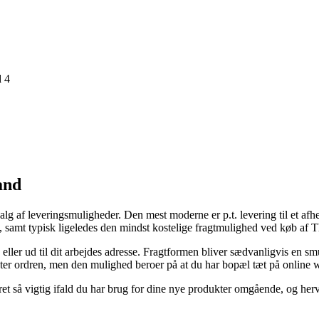
d 4
and
af leveringsmuligheder. Den mest moderne er p.t. levering til et afhent
bel, samt typisk ligeledes den mindst kostelige fragtmulighed ved køb a
lig eller ud til dit arbejdes adresse. Fragtformen bliver sædvanligvis 
v henter ordren, men den mulighed beroer på at du har bopæl tæt på onlin
et så vigtig ifald du har brug for dine nye produkter omgående, og her