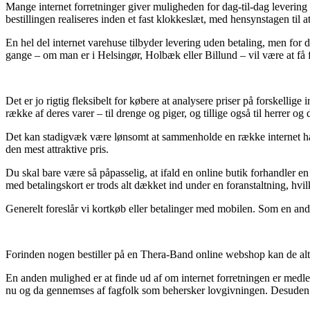
Mange internet forretninger giver muligheden for dag-til-dag levering
bestillingen realiseres inden et fast klokkeslæt, med hensynstagen til 
En hel del internet varehuse tilbyder levering uden betaling, men for d
gange – om man er i Helsingør, Holbæk eller Billund – vil være at få fr
Det er jo rigtig fleksibelt for købere at analysere priser på forskellig
række af deres varer – til drenge og piger, og tillige også til herrer
Det kan stadigvæk være lønsomt at sammenholde en række internet han
den mest attraktive pris.
Du skal bare være så påpasselig, at ifald en online butik forhandler en
med betalingskort er trods alt dækket ind under en foranstaltning, hvil
Generelt foreslår vi kortkøb eller betalinger med mobilen. Som en ande
Forinden nogen bestiller på en Thera-Band online webshop kan de altid
En anden mulighed er at finde ud af om internet forretningen er medle
nu og da gennemses af fagfolk som behersker lovgivningen. Desuden til