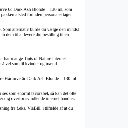
rfarve 6c Dark Ash Blonde – 130 ml, som
å pakken afsted forinden personalet tager
eløb. Som alternativ burde du vælge den mindst
dem til at levere din bestilling til en
or har mange Tints of Nature internet
e så vel som til kvinder og mænd –
nature Hårfarve 6c Dark Ash Blonde – 130 ml
n ses som enormt favorabel, så kan det ofte
r dig overfor svindlende internet handler.
ng fra f.eks. ViaBill, i tilfælde af at du