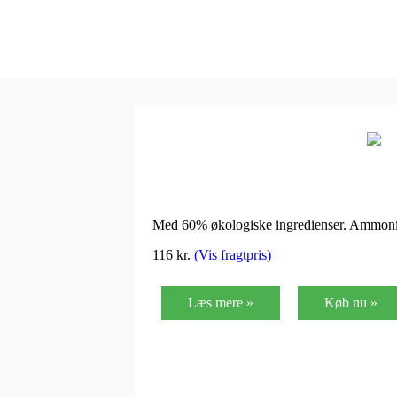
Med 60% økologiske ingredienser. Ammoni
116
kr.
(Vis fragtpris)
Læs mere »
Køb nu »