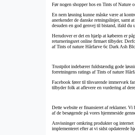
Før nogen shopper hos en Tints of Nature o
En nem løsning kunne måske være at kontroll
anerkender de danske retningslinjer, samt a
desuden en god genvej til bistand, ifald du 
Herudover er det en hjælp at køberen er på
returneringsret online firmaet tilbyder. Derf
af Tints of nature Hårfarve 6c Dark Ash Blo
Trustpilot indebærer fuldstændig gode løsnin
forretningens ratings af Tints of nature Hå
Facebook fører til tilsvarende immervæk fan
tilbyder folk at aflevere en vurdering af de
Dette website er finansieret af reklamer. V
af de besøgende på vores hjemmeside genne
Anvisninger omkring produkter og internet for
implementeret efter at vi sidst opdaterede 