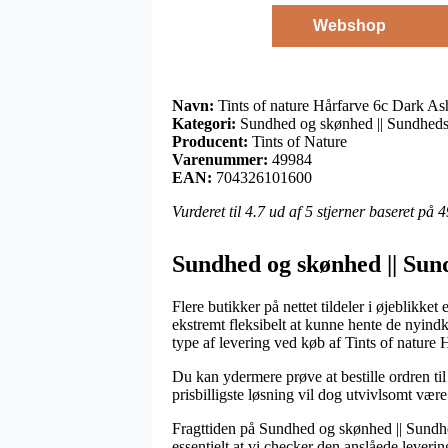
Webshop
Navn:
Tints of nature Hårfarve 6c Dark A
Kategori:
Sundhed og skønhed || Sundheds
Producent:
Tints of Nature
Varenummer:
49984
EAN:
704326101600
Vurderet til
4.7
ud af 5 stjerner baseret på
4
Sundhed og skønhed || Sund
Flere butikker på nettet tildeler i øjeblikket
ekstremt fleksibelt at kunne hente de nyind
type af levering ved køb af Tints of natur
Du kan ydermere prøve at bestille ordren til 
prisbilligste løsning vil dog utvivlsomt vær
Fragttiden på Sundhed og skønhed || Sundhe
essentielt at vi checker den anslåede leveri