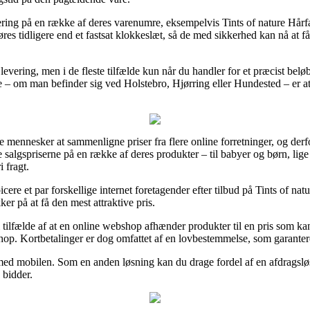
vering på en række af deres varenumre, eksempelvis Tints of nature Hå
øres tidligere end et fastsat klokkeslæt, så de med sikkerhed kan nå at f
ri levering, men i de fleste tilfælde kun når du handler for et præcist b
 om man befinder sig ved Holstebro, Hjørring eller Hundested – er at få 
e mennesker at sammenligne priser fra flere online forretninger, og derf
e salgspriserne på en række af deres produkter – til babyer og børn, lig
 fragt.
cere et par forskellige internet foretagender efter tilbud på Tints of 
ker på at få den mest attraktive pris.
tilfælde af at en online webshop afhænder produkter til en pris som ka
shop. Kortbetalinger er dog omfattet af en lovbestemmelse, som garantere
 med mobilen. Som en anden løsning kan du drage fordel af en afdragsløsni
 bidder.