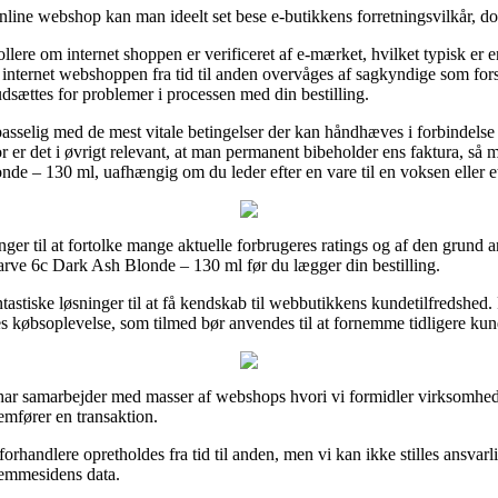
nline webshop kan man ideelt set bese e-butikkens forretningsvilkår, d
ere om internet shoppen er verificeret af e-mærket, hvilket typisk er en
t internet webshoppen fra tid til anden overvåges af sagkyndige som fo
udsættes for problemer i processen med din bestilling.
passelig med de mest vitale betingelser der kan håndhæves i forbindels
or er det i øvrigt relevant, at man permanent bibeholder ens faktura, så 
nde – 130 ml, uafhængig om du leder efter en vare til en voksen eller e
ger til at fortolke mange aktuelle forbrugeres ratings og af den grund an
rfarve 6c Dark Ash Blonde – 130 ml før du lægger din bestilling.
tastiske løsninger til at få kendskab til webbutikkens kundetilfredshed
res købsoplevelse, som tilmed bør anvendes til at fornemme tidligere kun
i har samarbejder med masser af webshops hvori vi formidler virksomhed
mfører en transaktion.
handlere opretholdes fra tid til anden, men vi kan ikke stilles ansvarlig 
hjemmesidens data.