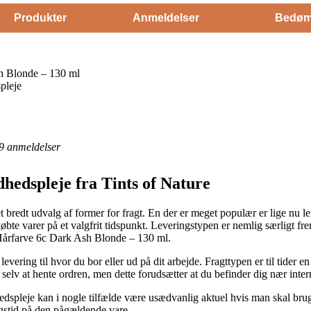
Produkter
Anmeldelser
Bedøm
sh Blonde – 130 ml
pleje
9
anmeldelser
hedspleje fra Tints of Nature
 et bredt udvalg af former for fragt. En der er meget populær er lige nu l
købte varer på et valgfrit tidspunkt. Leveringstypen er nemlig særligt f
e Hårfarve 6c Dark Ash Blonde – 130 ml.
levering til hvor du bor eller ud på dit arbejde. Fragttypen er til tider 
e selv at hente ordren, men dette forudsætter at du befinder dig nær inte
dspleje kan i nogle tilfælde være usædvanlig aktuel hvis man skal brug
ngstid på den pågældende vare.