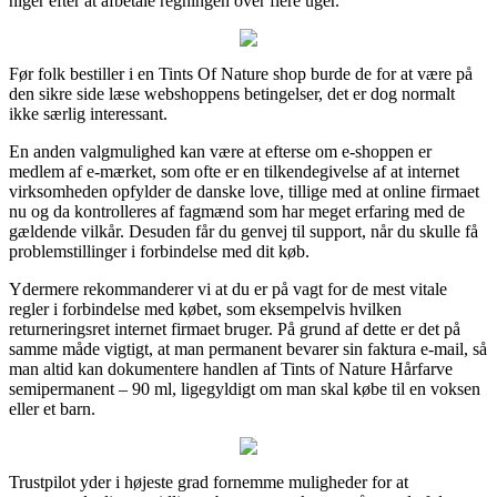
higer efter at afbetale regningen over flere uger.
Før folk bestiller i en Tints Of Nature shop burde de for at være på
den sikre side læse webshoppens betingelser, det er dog normalt
ikke særlig interessant.
En anden valgmulighed kan være at efterse om e-shoppen er
medlem af e-mærket, som ofte er en tilkendegivelse af at internet
virksomheden opfylder de danske love, tillige med at online firmaet
nu og da kontrolleres af fagmænd som har meget erfaring med de
gældende vilkår. Desuden får du genvej til support, når du skulle få
problemstillinger i forbindelse med dit køb.
Ydermere rekommanderer vi at du er på vagt for de mest vitale
regler i forbindelse med købet, som eksempelvis hvilken
returneringsret internet firmaet bruger. På grund af dette er det på
samme måde vigtigt, at man permanent bevarer sin faktura e-mail, så
man altid kan dokumentere handlen af Tints of Nature Hårfarve
semipermanent – 90 ml, ligegyldigt om man skal købe til en voksen
eller et barn.
Trustpilot yder i højeste grad fornemme muligheder for at