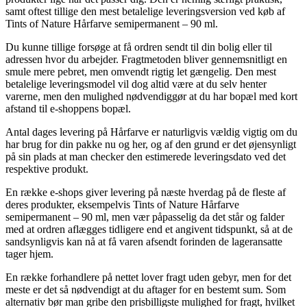
samt oftest tillige den mest betalelige leveringsversion ved køb af
Tints of Nature Hårfarve semipermanent – 90 ml.
Du kunne tillige forsøge at få ordren sendt til din bolig eller til
adressen hvor du arbejder. Fragtmetoden bliver gennemsnitligt en
smule mere pebret, men omvendt rigtig let gængelig. Den mest
betalelige leveringsmodel vil dog altid være at du selv henter
varerne, men den mulighed nødvendiggør at du har bopæl med kort
afstand til e-shoppens bopæl.
Antal dages levering på Hårfarve er naturligvis vældig vigtig om du
har brug for din pakke nu og her, og af den grund er det øjensynligt
på sin plads at man checker den estimerede leveringsdato ved det
respektive produkt.
En række e-shops giver levering på næste hverdag på de fleste af
deres produkter, eksempelvis Tints of Nature Hårfarve
semipermanent – 90 ml, men vær påpasselig da det står og falder
med at ordren aflægges tidligere end et angivent tidspunkt, så at de
sandsynligvis kan nå at få varen afsendt forinden de lageransatte
tager hjem.
En række forhandlere på nettet lover fragt uden gebyr, men for det
meste er det så nødvendigt at du aftager for en bestemt sum. Som
alternativ bør man gribe den prisbilligste mulighed for fragt, hvilket