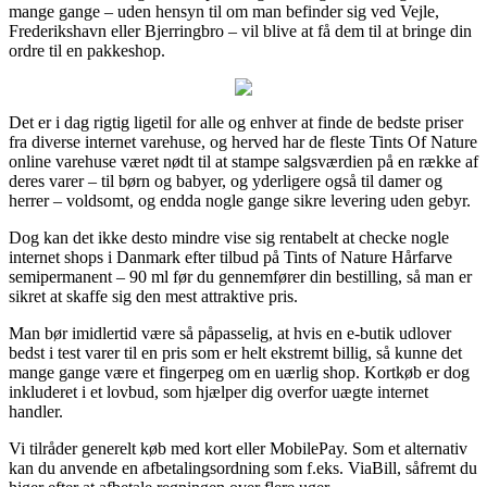
mange gange – uden hensyn til om man befinder sig ved Vejle,
Frederikshavn eller Bjerringbro – vil blive at få dem til at bringe din
ordre til en pakkeshop.
Det er i dag rigtig ligetil for alle og enhver at finde de bedste priser
fra diverse internet varehuse, og herved har de fleste Tints Of Nature
online varehuse været nødt til at stampe salgsværdien på en række af
deres varer – til børn og babyer, og yderligere også til damer og
herrer – voldsomt, og endda nogle gange sikre levering uden gebyr.
Dog kan det ikke desto mindre vise sig rentabelt at checke nogle
internet shops i Danmark efter tilbud på Tints of Nature Hårfarve
semipermanent – 90 ml før du gennemfører din bestilling, så man er
sikret at skaffe sig den mest attraktive pris.
Man bør imidlertid være så påpasselig, at hvis en e-butik udlover
bedst i test varer til en pris som er helt ekstremt billig, så kunne det
mange gange være et fingerpeg om en uærlig shop. Kortkøb er dog
inkluderet i et lovbud, som hjælper dig overfor uægte internet
handler.
Vi tilråder generelt køb med kort eller MobilePay. Som et alternativ
kan du anvende en afbetalingsordning som f.eks. ViaBill, såfremt du