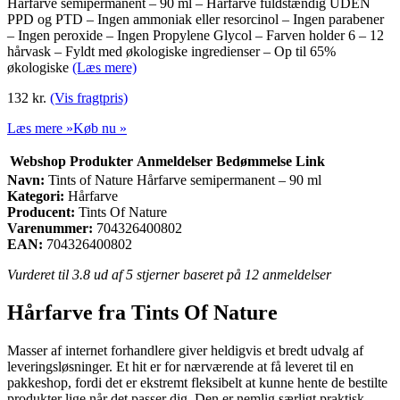
Hårfarve semipermanent – 90 ml – Hårfarve fuldstændig UDEN
PPD og PTD – Ingen ammoniak eller resorcinol – Ingen parabener
– Ingen peroxide – Ingen Propylene Glycol – Farven holder 6 – 12
hårvask – Fyldt med økologiske ingredienser – Op til 65%
økologiske
(Læs mere)
132
kr.
(Vis fragtpris)
Læs mere »
Køb nu »
Webshop
Produkter
Anmeldelser
Bedømmelse
Link
Navn:
Tints of Nature Hårfarve semipermanent – 90 ml
Kategori:
Hårfarve
Producent:
Tints Of Nature
Varenummer:
704326400802
EAN:
704326400802
Vurderet til
3.8
ud af 5 stjerner baseret på
12
anmeldelser
Hårfarve fra Tints Of Nature
Masser af internet forhandlere giver heldigvis et bredt udvalg af
leveringsløsninger. Et hit er for nærværende at få leveret til en
pakkeshop, fordi det er ekstremt fleksibelt at kunne hente de bestilte
produkter lige når det passer dig. Den er nemlig særligt praktisk,