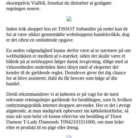
eksempelvis ViaBill, forudsat du tilstræber at godtgøre
regningen senere.
Inden folk shopper hos en TISSOT forhandler på nettet kan de
for at være sikker gennemløbe webshoppens handelsvilkår, dog
er det oftest en omfattende opgave.
En anden valgmulighed kunne derfor være at se nærmere på om
webbutikken er medlem af e-mærket, siden det skulle være et
billede på at netshoppen følger dansk lovgivning, tillige med at
virksomheden undertiden føres tilsyn med af eksperter der
kender til de gældende regler. Derudover giver det dig chance
for at blive assisteret, ifald du får besvær som følge af din
handel.
Dertil rekommanderer vi at køberen er på vagt for de mest
relevante retningslinjer gældende for bestillingen, som fx hvilken
ombytningspolitik internet shoppen anvender. Her er det i øvrigt
afgørende, at man stadigvæk opbevarer sin købsbekræftelse, så
man når som helst vil kunne eftervise sin bestilling af Tissot
Dameur T-Lady Diamonds T0942103311600, om man leder
efter et produkt til en pige eller dreng.