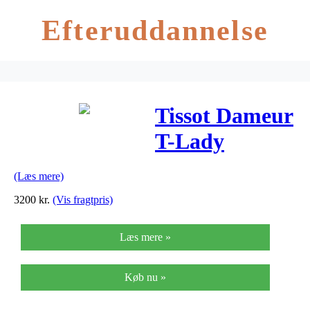
Efteruddannelse
Tissot Dameur
T-Lady
Diamonds
(Læs mere)
T094210331160
3200
kr.
(Vis fragtpris)
Læs mere »
Køb nu »