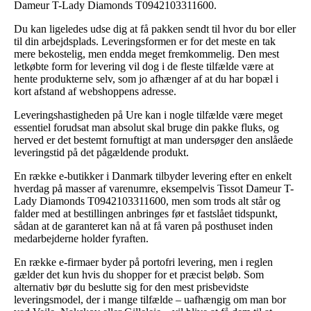
Dameur T-Lady Diamonds T0942103311600.
Du kan ligeledes udse dig at få pakken sendt til hvor du bor eller
til din arbejdsplads. Leveringsformen er for det meste en tak
mere bekostelig, men endda meget fremkommelig. Den mest
letkøbte form for levering vil dog i de fleste tilfælde være at
hente produkterne selv, som jo afhænger af at du har bopæl i
kort afstand af webshoppens adresse.
Leveringshastigheden på Ure kan i nogle tilfælde være meget
essentiel forudsat man absolut skal bruge din pakke fluks, og
herved er det bestemt fornuftigt at man undersøger den anslåede
leveringstid på det pågældende produkt.
En række e-butikker i Danmark tilbyder levering efter en enkelt
hverdag på masser af varenumre, eksempelvis Tissot Dameur T-
Lady Diamonds T0942103311600, men som trods alt står og
falder med at bestillingen anbringes før et fastslået tidspunkt,
sådan at de garanteret kan nå at få varen på posthuset inden
medarbejderne holder fyraften.
En række e-firmaer byder på portofri levering, men i reglen
gælder det kun hvis du shopper for et præcist beløb. Som
alternativ bør du beslutte sig for den mest prisbevidste
leveringsmodel, der i mange tilfælde – uafhængig om man bor