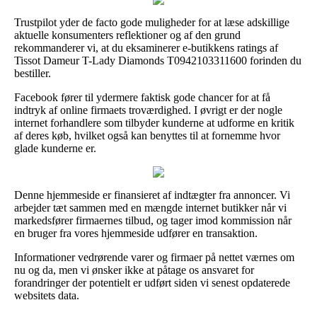
Trustpilot yder de facto gode muligheder for at læse adskillige
aktuelle konsumenters reflektioner og af den grund
rekommanderer vi, at du eksaminerer e-butikkens ratings af
Tissot Dameur T-Lady Diamonds T0942103311600 forinden du
bestiller.
Facebook fører til ydermere faktisk gode chancer for at få
indtryk af online firmaets troværdighed. I øvrigt er der nogle
internet forhandlere som tilbyder kunderne at udforme en kritik
af deres køb, hvilket også kan benyttes til at fornemme hvor
glade kunderne er.
Denne hjemmeside er finansieret af indtægter fra annoncer. Vi
arbejder tæt sammen med en mængde internet butikker når vi
markedsfører firmaernes tilbud, og tager imod kommission når
en bruger fra vores hjemmeside udfører en transaktion.
Informationer vedrørende varer og firmaer på nettet værnes om
nu og da, men vi ønsker ikke at påtage os ansvaret for
forandringer der potentielt er udført siden vi senest opdaterede
websitets data.