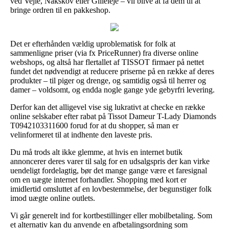
ved Vejle, Nakskov eller Gilleleje – vil blive at få dem til at
bringe ordren til en pakkeshop.
Det er efterhånden vældig uproblematisk for folk at
sammenligne priser (via fx PriceRunner) fra diverse online
webshops, og altså har flertallet af TISSOT firmaer på nettet
fundet det nødvendigt at reducere priserne på en række af deres
produkter – til piger og drenge, og samtidig også til herrer og
damer – voldsomt, og endda nogle gange yde gebyrfri levering.
Derfor kan det alligevel vise sig lukrativt at checke en række
online selskaber efter rabat på Tissot Dameur T-Lady Diamonds
T0942103311600 forud for at du shopper, så man er
velinformeret til at indhente den laveste pris.
Du må trods alt ikke glemme, at hvis en internet butik
annoncerer deres varer til salg for en udsalgspris der kan virke
uendeligt fordelagtig, bør det mange gange være et faresignal
om en uægte internet forhandler. Shopping med kort er
imidlertid omsluttet af en lovbestemmelse, der begunstiger folk
imod uægte online outlets.
Vi går generelt ind for kortbestillinger eller mobilbetaling. Som
et alternativ kan du anvende en afbetalingsordning som