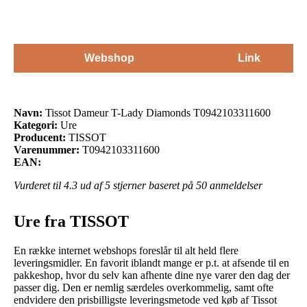
Webshop
Link
Navn:
Tissot Dameur T-Lady Diamonds T0942103311600
Kategori:
Ure
Producent:
TISSOT
Varenummer:
T0942103311600
EAN:
Vurderet til
4.3
ud af 5 stjerner baseret på
50
anmeldelser
Ure fra TISSOT
En række internet webshops foreslår til alt held flere
leveringsmidler. En favorit iblandt mange er p.t. at afsende til en
pakkeshop, hvor du selv kan afhente dine nye varer den dag der
passer dig. Den er nemlig særdeles overkommelig, samt ofte
endvidere den prisbilligste leveringsmetode ved køb af Tissot