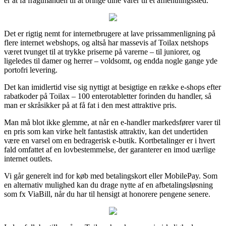
er at få fragtmanden til at bringe dine varer til et afhentningssted.
Det er rigtig nemt for internetbrugere at lave prissammenligning på
flere internet webshops, og altså har massevis af Toilax netshops
været tvunget til at trykke priserne på varerne – til juniorer, og
ligeledes til damer og herrer – voldsomt, og endda nogle gange yde
portofri levering.
Det kan imidlertid vise sig nyttigt at besigtige en række e-shops efter
rabatkoder på Toilax – 100 enterotabletter forinden du handler, så
man er skråsikker på at få fat i den mest attraktive pris.
Man må blot ikke glemme, at når en e-handler markedsfører varer til
en pris som kan virke helt fantastisk attraktiv, kan det undertiden
være en varsel om en bedragerisk e-butik. Kortbetalinger er i hvert
fald omfattet af en lovbestemmelse, der garanterer en imod uærlige
internet outlets.
Vi går generelt ind for køb med betalingskort eller MobilePay. Som
en alternativ mulighed kan du drage nytte af en afbetalingsløsning
som fx ViaBill, når du har til hensigt at honorere pengene senere.