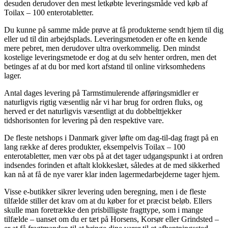
desuden derudover den mest letkøbte leveringsmåde ved køb af
Toilax – 100 enterotabletter.
Du kunne på samme måde prøve at få produkterne sendt hjem til dig
eller ud til din arbejdsplads. Leveringsmetoden er ofte en kende
mere pebret, men derudover ultra overkommelig. Den mindst
kostelige leveringsmetode er dog at du selv henter ordren, men det
betinges af at du bor med kort afstand til online virksomhedens
lager.
Antal dages levering på Tarmstimulerende afføringsmidler er
naturligvis rigtig væsentlig når vi har brug for ordren fluks, og
herved er det naturligvis væsentligt at du dobbelttjekker
tidshorisonten for levering på den respektive vare.
De fleste netshops i Danmark giver løfte om dag-til-dag fragt på en
lang række af deres produkter, eksempelvis Toilax – 100
enterotabletter, men vær obs på at det tager udgangspunkt i at ordren
indsendes forinden et aftalt klokkeslæt, således at de med sikkerhed
kan nå at få de nye varer klar inden lagermedarbejderne tager hjem.
Visse e-butikker sikrer levering uden beregning, men i de fleste
tilfælde stiller det krav om at du køber for et præcist beløb. Ellers
skulle man foretrække den prisbilligste fragttype, som i mange
tilfælde – uanset om du er tæt på Horsens, Korsør eller Grindsted –