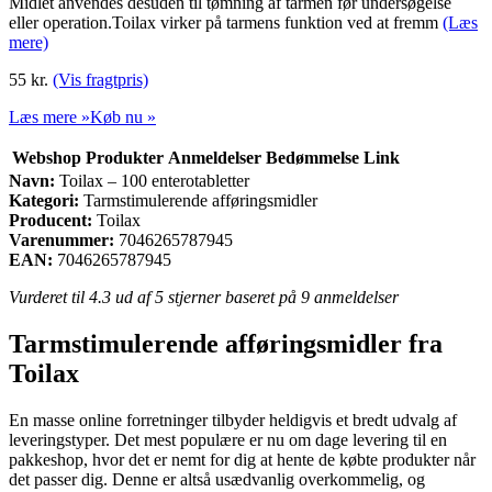
Midlet anvendes desuden til tømning af tarmen før undersøgelse
eller operation.Toilax virker på tarmens funktion ved at fremm
(Læs
mere)
55
kr.
(Vis fragtpris)
Læs mere »
Køb nu »
Webshop
Produkter
Anmeldelser
Bedømmelse
Link
Navn:
Toilax – 100 enterotabletter
Kategori:
Tarmstimulerende afføringsmidler
Producent:
Toilax
Varenummer:
7046265787945
EAN:
7046265787945
Vurderet til
4.3
ud af 5 stjerner baseret på
9
anmeldelser
Tarmstimulerende afføringsmidler fra
Toilax
En masse online forretninger tilbyder heldigvis et bredt udvalg af
leveringstyper. Det mest populære er nu om dage levering til en
pakkeshop, hvor det er nemt for dig at hente de købte produkter når
det passer dig. Denne er altså usædvanlig overkommelig, og