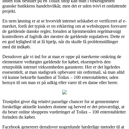
Inden folk bestiller på en Toilax shop kan man i virkeligheden
granske butikkens handelsvilkår, men det er uden tvivl et omfattende
projekt.
En nem løsning er at se hvorvidt internet selskabet er verificeret af e-
mærket, fordi det typisk er en erklæring om at webshoppen forsvarer
de gældende danske regler, foruden at hjemmesiden regelmæssigt
kontrolleres af fagfolk der mestrer de gældende regulativer. Dette er
en god lejlighed til at få hjælp, når du skulle få problemstillinger
med dit indkøb.
Derudover går vi ind for at man er oppe på mærkerne omkring de
elementære vedtægter gældende for købet, eksempelvis den
returpolitik internet virksomheden garanterer. Her er det ligeledes
essesentielt, at man stadigvæk opbevarer sin ordremail, så man altid
vil kunne bekræfte handlen af Toilax – 100 enterotabletter, uden
hensyn til om man er på udkig efter varer til en dame eller herre.
Trustpilot giver dig relativt passelige chancer for at gennemstøve
forskellige aktuelle kunders domme og herved er det prisværdigt, at
du beser online shoppens vurderinger af Toilax – 100 enterotabletter
forinden du køber.
Facebook genererer derudover nogenlunde hæderlige metoder til at